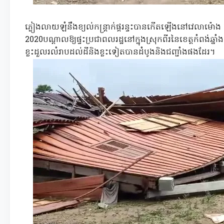
ភ្លៀងលាយឡំនឹងខ្យល់កន្ត្រាក់ផ្គរន្ទះបានកើតឡើងនៅវេលាម៉ោង 
2020បណ្ដាលឱ្យផ្ទះប្រជាពលរដ្ឋនៅក្នុងស្រុកពីរនៃខេត្តកំពង់ឆ្នា
ខ្លះដួលរលំរាបដល់ដីនិងខ្លះទៀតបានដំបូងនិងជញ្ជាំងផងដែរ។