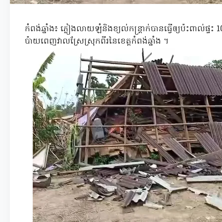
កំពង់ឆ្នាំង៖ ភ្លៀងលាយឡំនិងខ្យល់កន្ត្រាក់បានធ្វើឲ្យប៉ះពាល់ផ្ទ
ប៉ាយពេញវាលស្រែស្រុកពីរនៃខេត្តកំពង់ឆ្នាំង ។