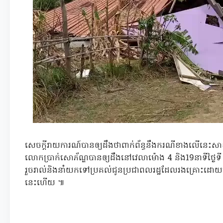
សេចក្តីរាយការណ៍បានឲ្យដឹងថាពាក់ព័ន្ធនឹងករណីខាងលើនេះសាខាក
លោកប្រាក់សោភ័ណ្ឌបានឲ្យដឹងនៅវេលាម៉ោង 4 និង19នាទីថ្ងៃ
រួចរាល់និងនាំយកទៅប្រគល់ជូនប្រជាពលរដ្ឋដែលរងគ្រោះដោយគ្រោះ
នេះហើយ ៕