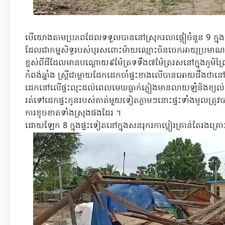
បើយោងតាមប្រភពដែលទទួលបាននៅស្រុករលាផ្អៀចំនួន 9 ក្នុងន
ដែលជាកម្នសិទ្ធរបស់បុរសពោះម៉ាយឈ្មោះចិនចេកអាយុប្រមាណជា៣៥ឆ
ខ្ពស់ពីដីដែលមានបណ្តោយ៩ម៉ែត្រទទឹង៧ម៉ែត្ររសនៅក្នុងភូមិព្រៃ
កំពង់ឆ្នាំង ស្ត្រីជាម្តាយដែកដេកចាំផ្ទះខាងលើបានអោយដឹង
ដេកនៅលើផ្ទះលុះដល់ពេលមេឃធ្លាក់ភ្លៀងមានលាយឡំនិងខ្យល់ក 
រត់ទៅដេកផ្ទះកូនរបស់គាត់មួយទៀតភ្លាមៗនោះផ្ទះទាំងមូលត្
ការខូចខាតទាំងស្រុងផងដែរ ។
ដោយឡែក 8 ក្នុងផ្ទះទៀតនៅក្នុងសនរុករកាប្អៀរគ្រាន់តែរងគ្រ