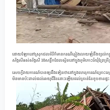
ដោយឡែកនៅស្រុកជលគិរីក៏មានករណីភ្លៀងលាយឡំនឹងខ្យល់កន្ត្រា
ស័ង្កសីអស់ស័ង្កសី 10សន្លឹកដែលស្ថិតនៅក្នុងភូមិកោះធំឃុំព្រៃគ្រីស
សេចក្តីរាយការណ៍បានឲ្យដឹងទៀតថានៅក្នុងហេតុការណ៍គ្រោះធម
មិនមានប៉ះពាល់ដល់អាយុជីវិតនោះឡើយដល់គ្រាន់តែខូចខាតផ្ទ