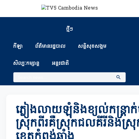
ថ្មីៗ
កីឡា
ព័ត៏មានរដ្ឋបាល
សន្តិសុខសង្គម
សិល្បៈកម្សាន្ត
អន្តរជាតិ
ភ្លៀងលាយឡុំនិងខ្យល់កន្ត្រាក
ស្រុកពីរគឺស្រុកជលគីរីនិងស្រ
ខេត្តកំពង់ឆ្នាំង