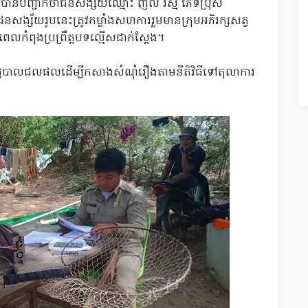
ានបញ្ជាក់ថាជនសង្ស័យឈ្មោះ ញិល រស្មី ភេទប្រុស
ែង។ជនសង្ស័យរូបនេះត្រូវកម្លាំងសហការរួមមានក្រុមអភិរក្សសត្វ
េលកំពុងប្រព្រឹត្តបទល្មើសជាក់ស្តែង។
ដ្ឋបាលជលផលដើម្បីកសាងសំណុំរឿងតាមនីតិវិធីទៅតុលាការ