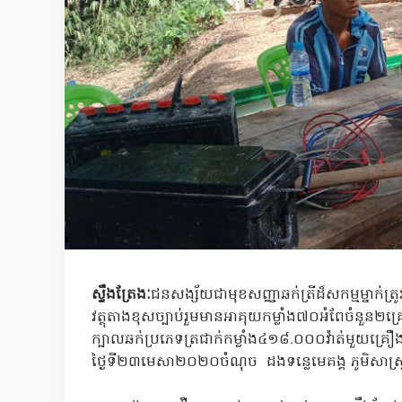
ស្ទឹងត្រែងៈ
ជនសង្ស័យជាមុខសញ្ញាឆក់ត្រីដ៏សកម្មម្នាក់ត្
វត្ថុតាងខុសច្បាប់រួមមានអាគុយកម្លាំង៧០អំពែចំនួន២
ក្បាលឆក់ប្រភេទត្រជាក់កម្លាំង៤១៨.០០០វ៉ាត់មួយគ្
ថ្ងៃទី២៣មេសា២០២០ចំណុច ដងទន្លេមេគង្គ ភូមិសាស្រ្ត