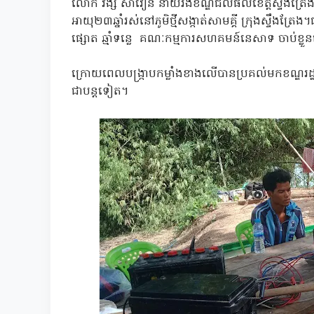
លោក វង្ស សាវឿន នាយរងខណ្ឌជលផលខេត្តស្ទឹងត្រែងប
អាយុ២៣ឆ្នាំរស់នៅភូមិថ្មីសង្កាត់សាមគ្គី ក្រុងស្ទឹងត្រ
ផ្សោត ឆ្មាំទន្លេ គណៈកម្មការសហគមន៍នេសាទ ចាប់ខ្លួនព
ក្រោយពេលបង្ក្រាបកម្លាំងខាងលើបានប្រគល់មកខណ្ឌរ
ជាបន្តទៀត។