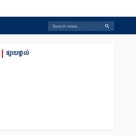
ផ្សាយផ្ទាល់