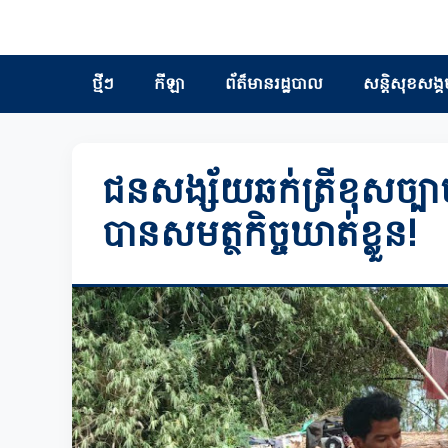
ថ្មីៗ
កីឡា
ព័ត៏មានរដ្ឋបាល
សន្តិសុខសង្គ
ជនសង្ស័យឆក់ត្រីខុសច្បាប់ដ
បានសមត្ថកិច្ចឃាត់ខ្លួន!