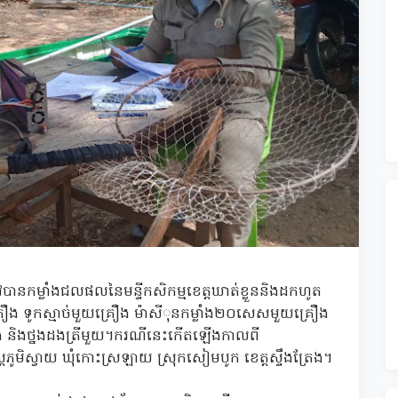
រូវបានកម្លាំងជលផលនៃមន្ទីកសិកម្មខេត្តឃាត់ខ្លួននិងដកហូត
គ្រឿង ទូកស្មាច់មួយគ្រឿង ម៉ាសីុនកម្លាំង២០សេសមួយគ្រឿង
រឿង និងថ្នងដងត្រីមួយ។ករណីនេះកើតឡើងកាលពី
ភូមិស្វាយ ឃុំកោះស្រឡាយ ស្រុកសៀមបូក ខេត្តស្ទឹងត្រែង។