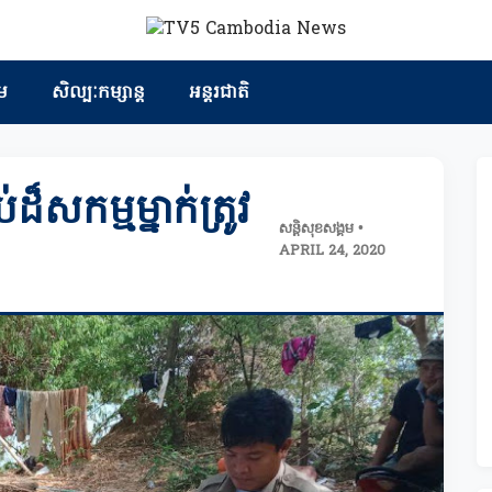
ម
សិល្បៈកម្សាន្ត
អន្តរជាតិ
៏សកម្មម្នាក់ត្រូវ
សន្តិសុខសង្គម •
APRIL 24, 2020