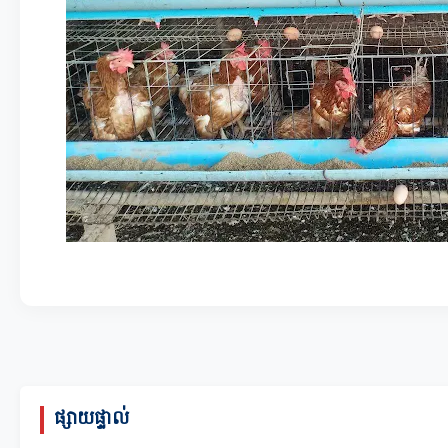
ផ្សាយផ្ទាល់