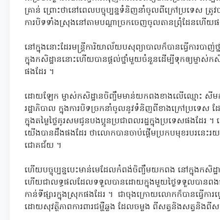
គ្រាន់ ព្រោះថានៅពេលបច្ចុប្បន្នទំនិញនាំចូលពីក្រៅប្រទេស ត្រូវ
ការបិទទាំងស្រុងនៅតាមបណ្តាច្រកចេញចូលតានព្រុំដែនហើយ
នៅក្នុងនោះដែរមន្ត្រីការិយាល័យបសុព្យាបាលក៏បានធ្វើការបាញ់ថ
ក្នុងកសិដ្ឋាននោះហើយបានផ្ដល់ថ្នាំមួយចំនួនដើម្បីទុកឲ្យម្ចាស់កសិដ
ផងដែរ ។
ដោយឡែក ម្ចាស់កសិដ្ឋានចិញ្ចឹមមាន់យកពងខាងលើឈ្មោះ សីមក
រដ្ឋាភិបាល ក្នុងការបិទច្រកនាំចូលនូវទំនិញពីខាងក្រៅប្រទេស ដែ
ក្នុងតម្លៃថ្លៃគូរសមជូនបងប្អូនប្រជាពលរដ្ឋក្នុងប្រទេសផងដ
យើងបានដឹងផងដែរ ថាលោកបានចាប់ផ្ដើមប្រកបមុខរបរនេះរយ
ជោគជ័យ ។
ហើយបច្ចុប្បន្នបេះមាន់មេដែលកំពង់ចិញ្ចឹមយកពង នៅក្នុងកសិ
ហើយជាលទ្ធផលដែលទទួលបានដោយក្នុងមួយថ្ងៃទទួលបានពងជាង 
កាន់ទីផ្សារក្នុងស្រុកផងដែរ ។ ជាចុងក្រោយលោកក៏បានធ្វើការប្ដេ
ដោយសុវត្ថិភាពការពារជម្ហឺឆ្លង ដែលចម្លង ពីសត្វនិងសត្វនិងព