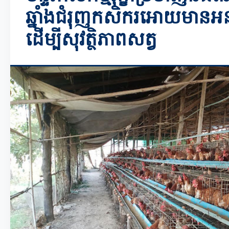
ឆ្នាំងជំរុញកសិករអោយមានអនា
ដើម្បីសុវត្ថិភាពសត្វ