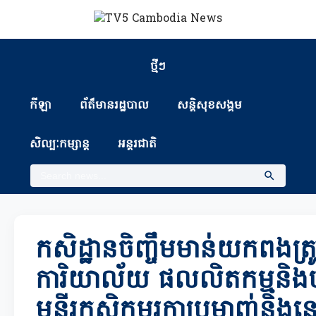
ថ្មីៗ
កីឡា
ព័ត៏មានរដ្ឋបាល
សន្តិសុខសង្គម
សិល្បៈកម្សាន្ត
អន្តរជាតិ
កសិដ្ឋានចិញ្ចឹមមាន់យកពងត្រូវ
ការិយាល័យ ផលលិតកម្មនិង
មន្ទីរកសិកម្មរុក្ខាប្រមាញ់និង