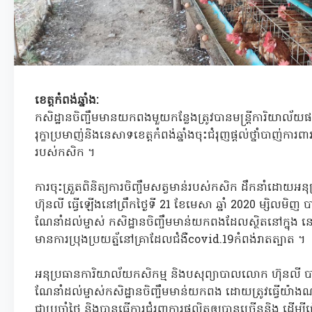
ខេត្តកំពង់ឆ្នាំង:
កសិដ្ឋានចិញ្ចឹមមានយកពងមួយកន្លែងត្រូវបានមន្ត្រីការិយាល័យផ
រុក្ខាប្រមាញ់និងនេសាទខេត្តកំពង់ឆ្នាំងចុះជំរុញផ្តល់ថ្នាំបាញ់ការ
របស់កសិក ។
ការចុះត្រួតពិនិត្យការចិញ្ចឹមសត្វមាន់របស់កសិក ដឹកនាំដោ
ហ៊ុនលី ធ្វើឡើងនៅព្រឹកថ្ងៃទី 21 ខែមេសា ឆ្នាំ 2020 ម្សិលមិញ បាន
ណែនាំដល់ម្ចាស់ កសិដ្ឋានចិញ្ចឹមមាន់យកពងដែលស្ថិតនៅក្នុង នៅភ
មានការប្រុងប្រយត្ន័នៅគ្រាដែលជំងឺcovid.19កំពង់រាតត្បាត ។
អនុប្រធានការិយាល័យកសិកម្ម និងបសុព្យាបាលលោក ហ៊ុនលី បានអ
ណែនាំដល់ម្ចាស់កសិដ្ឋានចិញ្ចឹមមាន់យកពង ដោយត្រូវធ្វើយ៉ាង
ជាប្រចាំថ្ងៃ និងបានធ្វើការជំរុញការផលិតឲ្យបានច្រើននិង ដើម្បីធ្វើ