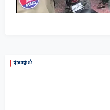
ផ្សាយផ្ទាល់