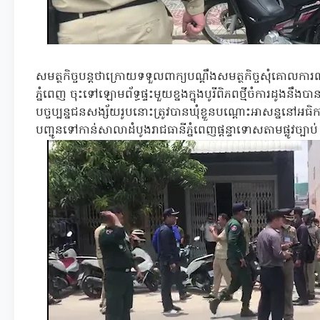
សមត្ថកិច្ចបន្តថាក្រោយទទួលពាក្យបណ្តឹងសមត្ថកិច្ចសុំគោលការ
ភ្នំពេញ ចុះទៅឡោមព័ទ្ធផ្ទះមួយខ្នងក្នុងបូរីពិភពថ្មីចំការដូងនឹងប
បច្ចប្បន្នជនសង្ស័យរូបនោះត្រូវបានឃុំខ្លួនបណ្តោះអាសន្ននៅអធ
បញ្ជូនទៅកាន់សាលាដំបូងរាជធានីភ្នំពេញផ្តន្ទាទោសតាមផ្លូវច្បាប