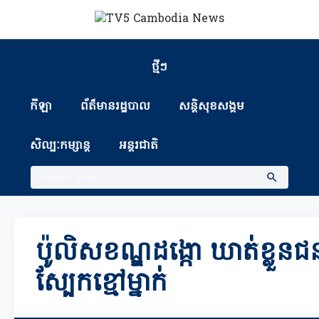
ថ្មីៗ
កីឡា
ព័ត៏មានរដ្ឋបាល
សន្តិសុខសង្គម
សិល្បៈកម្សាន្ត
អន្តរជាតិ
ប៉ូលិសខណ្ឌដង្កោ ឃាត់ខ្លួនជ
ស្បែកខ្មៅម្នាក់