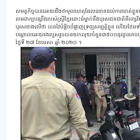
សមត្ថកិច្ចបានអោយដឹងថាមូលហេតុដែលឈានដល់ការឃាត់ខ្លួនបុ
តាមពាក្យបណ្តឹងរបស់ស្ត្រីខ្មែរពោះធំម្នាក់នឹងបុរសជនជាតិនីហ្សេរីយ៉
បុរសខាងលើថា បានវៃបំផ្លិចបំផ្លាញទ្រព្យសម្បត្តិខ្លួន ហើយថែម
បណ្តាលអោយរងរបួសរួចបានយកលុយចំនួន៣៥០០ដុល្លារគេចប
ថ្ងៃទី ២៧ ខែមេសា ឆ្នាំ ២០២០ ។