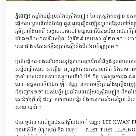
ភ្នំពេញ៖
កម្លាំងមន្ទីរប្រឆាំងគ្រឿងញៀន នៃអគ្គស្នងការដ្ឋាន ន
ធ្វើការបង្រ្កាបទីតាំងកែច្នៃ ជួញដូរគ្រឿងញៀនមួយកន្លែងនៅចំណុ
ភូមិត្រពាំងពោធិ៍ សង្កាត់ចោមចៅ ខណ្ឌពោធិ៍សែនជ័យ រាជធានីភ
ម៉ោង២និង៤០នាទីរសៀល ថ្ងៃទី២៩ ខែមេសា ឆ្នាំ២០២០។ ដោយ
បាន ជាង១សែន៤ម៉ឺនគ្រាប់ស្មើរនិងជិត៦០គីឡូក្រាម ។
ប្រតិបត្តិការខាងលើនោះអនុវត្តតាមបញ្ជាដឹកនាំដ៏ខ្ពង់ខ្ពស់របស់
សន្តិបណ្ឌិតនេត សាវឿន អគ្គស្នងការនគរបាលជាតិ និងតាមការ
ផ្ទាល់ របស់លោកនាយឧត្ដមសេនិយ៍ ម៉ក់ ជីតូ អគ្គស្នងការរង ន
លោកឧត្ដមសេនិយ៍ឯក ឡឹក វណ្ណៈ នាយកមន្ទីរប្រឆាំងគ្រឿងញៀន 
ជំនាញ”ក១១” របស់មន្ទីរ ប្រឆាំងបទល្មើសគ្រឿងញៀន ដឹកនា
សេនិយ៍ត្រី ស៊ី ផល្លា នាយករងមន្ទីរ និងមានការសំរបសំរួល ពីល
សាយ ណូរ៉ា ។
ជាលទ្ធផល ឃាត់ខ្លួនជនសង្ស័យ២នាក់ ឈ្មោះ LEE KWAN F
ជនជាតិចិន (ហុងកុង) និង ឈ្មោះ THET THET HLAING 