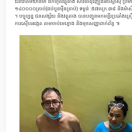
ជនជាតិមីយ៉ាន់ម៉ា ដកហូតវត្ថុតាង សារធាតុញៀនអិចស្តាស៊ី ប្រ
១៤០០០០គ្រាប់(ដប់បួនម៉ឺនគ្រាប់) ទម្ងន់ :៥៧គក្រ.៣៨ និងម៉ាស
។ បច្ចុប្បន្ន ជនសង្ស័យ និងវត្ថុតាង បានបញ្ជូនមកមន្ទីរប្រឆាំងគ
ការស៊ើបអង្កេត តាមចាប់មេខ្លោង និងមុខសញ្ញាពាក់ព័ន្ធ ៕