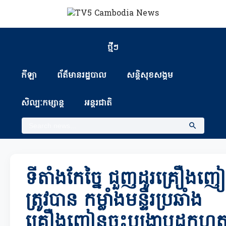
ថ្មីៗ
កីឡា
ព័ត៏មានរដ្ឋបាល
សន្តិសុខសង្គម
សិល្បៈកម្សាន្ត
អន្តរជាតិ
ទីតាំងកែច្នៃ ជួញដូរគ្រឿងញ
ត្រូវបាន កម្លាំងមន្ទីរប្រឆាំង
គ្រឿងញៀនចុះបង្រ្កាបដកហូ