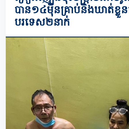
បាន១៤ម៉ឺនគ្រាប់និងឃាត់ខ្លួ
បរទេស២នាក់