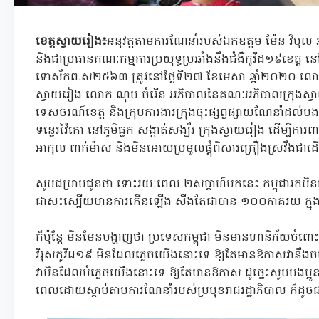
ខេត្តស្វាយរៀង៖
អនុវត្តតាមការណែនាំរបស់ឯកឧត្តម ម៉ែន វិប
និងជាប្រធានគណៈកម្មការប្រយុទ្ធប្រឆាំងនឹងជំងឺកូវីដ១៩ខេត្ត​ 
ទោស័កព.ស២៥៦៣ ត្រូវនៅថ្ងៃទី២៧ ខែមេសា ឆ្នាំ២០២០ លោ
ស្វាយរៀង លោក ណុប ចំរើន អភិបាលនៃគណៈអភិបាលក្រុងស្វាយរៀ
ទេសចរណ៍ខេត្ត និងក្រុមការងារក្រុងចុះផ្សព្វផ្សាយណែនាំដល់ប
ទន្លេរវ៉ៃគោ នៅភូមិធ្លក សង្កាត់សង្ឃ័រ ក្រុងស្វាយរៀង ដើម្បីកា
អាកុល ពាក់ម៉ាស និងមិនអោយប្រមូលផ្ដុំពិសារគ្រឿងស្រវឹងជាដ
សូមជម្រាបជូនថា ទោះរយៈពេល ២សប្តាហ៍មកនេះ កម្ពុជារកមិនឃ
ជាសះស្បើយមានការកើនឡើង សឹងតែជាបាន ១០០ភាគរយ ក្នុង
ក៏ប៉ុន្តែ មិនមែនបង្ហាញថា ប្រទេសកម្ពុជា មិនមានហានិភ័យច
វីរុសកូវីដ១៩ មិនដែលភ្លេចយើងនោះទេ ឱ្យតែមានឱកាសវានឹងចម្
វាមិនដែលបំភ្លេចយើងនោះទេ ឱ្យតែមានឱកាស ដូច្នេះសូមបងប្អូនប្រ
ពេលដោយស្តាប់តាមការណែនាំរបស់ប្រមុខរាជរដ្ឋាភិបាល ក៏ដូចជ