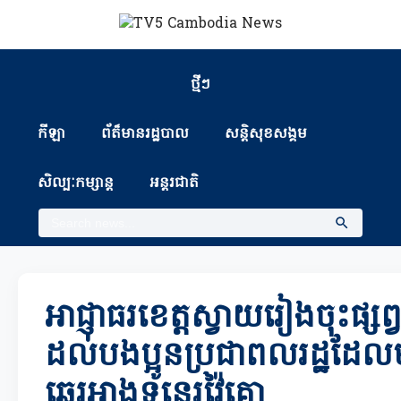
ថ្មីៗ
កីឡា
ព័ត៏មានរដ្ឋបាល
សន្តិសុខសង្គម
សិល្បៈកម្សាន្ត
អន្តរជាតិ
អាជ្ញាធរខេត្តស្វាយរៀងចុះផ្ស
ដល់បងប្អូនប្រជាពលរដ្ឋដ
ឆ្នេរអាងទន្លេរវ៉ៃគោ