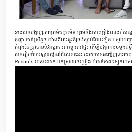
នាងបានបង្ហាញភាពក្រមិចក្រមើម ព្រមនឹងការច្រៀងលេងកំសាន្ត
កញ្ញា ចាន់ស្រីខួច យ៉ាងពីរោះគួរឱ្យចង់ស្តាប់ថែមទៀត។ សូមប
កំពុងតែត្រូវបានថែរក្សាការពារខ្លួននៅផ្ទះ ដើម្បីបង្ការការចម្ល
បានរៀបចំការឡាយផ្ទាល់ពិសេសនេះ ដោយបានអញ្ជើញតារាចម្រៀងល
Records របស់លោក បកស្រាយចម្រៀង បំបាត់ភាពអផ្សុករបស់ប្