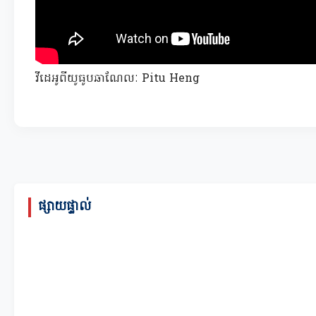
វីដេអូពីយូធូបឆាណែលៈ Pitu Heng
ផ្សាយផ្ទាល់