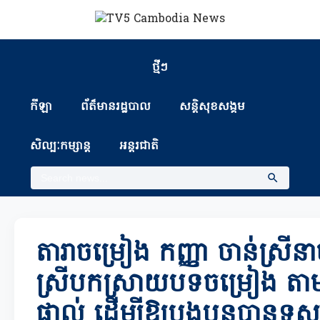
ថ្មីៗ
កីឡា
ព័ត៏មានរដ្ឋបាល
សន្តិសុខសង្គម
សិល្បៈកម្សាន្ត
អន្តរជាតិ
តារាចម្រៀង កញ្ញា ចាន់ស្រីនា
ស្រីបកស្រាយបទចម្រៀង ត
ផ្ទាល់ ដើម្បីឱ្យបងប្អូនបានទ