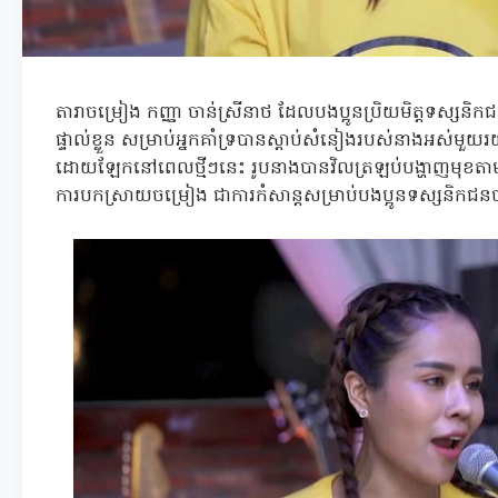
តារាចម្រៀង កញ្ញា ចាន់ស្រីនាថ ដែលបងប្អូនប្រិយមិត្តទស្
ផ្ទាល់ខ្លួន សម្រាប់អ្នកគាំទ្របានស្តាប់សំនៀងរបស់នាងអស់
ដោយឡែកនៅពេលថ្មីៗនេះ រូបនាងបានវិលត្រឡប់បង្ហាញមុខត
ការបកស្រាយចម្រៀង ជាការកំសាន្តសម្រាប់បងប្អូនទស្សនិកជន