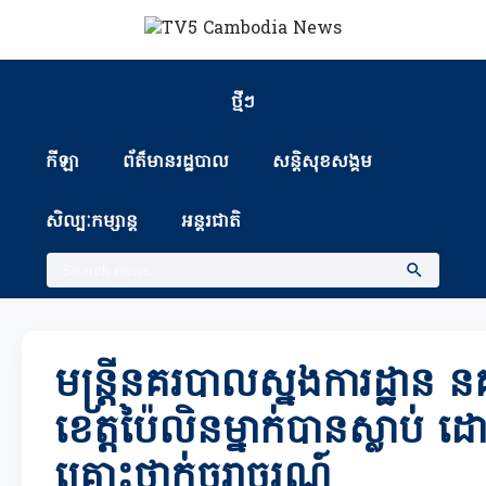
ថ្មីៗ
កីឡា
ព័ត៏មានរដ្ឋបាល
សន្តិសុខសង្គម
សិល្បៈកម្សាន្ត
អន្តរជាតិ
មន្រ្តីនគរបាលស្នងការដ្ឋាន
ខេត្តប៉ៃលិនម្នាក់បានស្លាប់ 
គ្រោះថ្នាក់ចរាចរណ៍