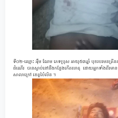
ទី០២-ឈ្មោះ អ៉ឹម ណែម ភេទប្រុស អាយុ៥៣ឆ្នាំ បុខរបរមនត្រីនគ
ដំណើរ បានស្លាប់នៅនឹងកន្លែងកើតហេតុ ដោយអ្នកទាំងពីរមានទីលំន
សាលាក្រៅ ខេត្តប៉ៃលិន ។