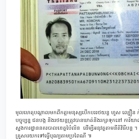
មូលហេតុបណ្ដាលមកពីកត្តាមនុស្សបើកបររថយន្ត ហួស ល្បឿន ក
បច្ចុប្បន្ន ជនបង្ក និងរថយន្តត្រូវបានឃាត់និងរក្សាទុកនៅ កា
ស្នងការដ្ឋាននគរបាលខេត្តប៉ៃលិន ដើម្បីអនុវត្តតាមនីតិវិធីបន្ត 
គ្រួសារយកទៅធ្វើបុណ្យតាមប្រពៃណី ៕