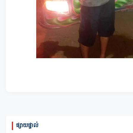
ផ្សាយផ្ទាល់