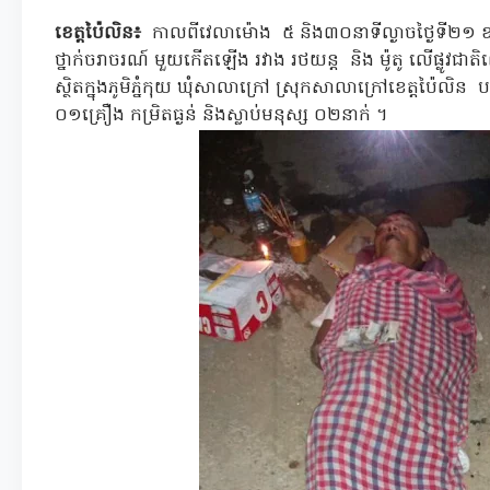
ខេត្តប៉ៃលិន៖
កាលពីវេលាម៉ោង ៥ និង៣០នាទីល្ងាចថ្ងៃទី២១ 
ថ្នាក់ចរាចរណ៍ មួយកេីតឡេីង រវាង រថយន្ត និង ម៉ូតូ លើផ្លូវជាត
ស្ថិតក្នុងភូមិភ្នំកុយ ឃុំសាលាក្រៅ ស្រុកសាលាក្រៅខេត្ដប៉ៃលិ
០១គ្រឿង កម្រិតធ្ងន់ និងស្លាប់មនុស្ស ០២នាក់ ។