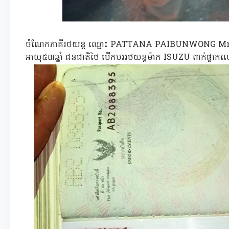
ចំណែកភាគីរថយន្ត ឈ្មោះ PATTANA PAIBUNWONG Mr.
អាយុ៥៣ឆ្នាំ ជនជាតិថៃ បើកបររថយន្តម៉ាក ISUZU ពាក់ផ្ល