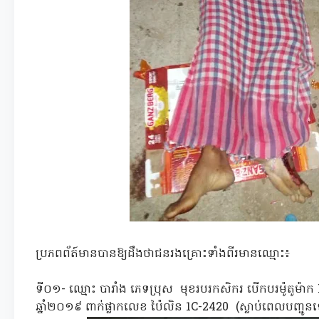
ប្រភពព័ត៍មានបានឱ្យដឹងថាជនរងគ្រោះទាំងពីរមានឈ្មោះ៖
ទី០១- ឈ្មោះ បារាំង ភេទប្រុស មុខរបរកសិករ បើកបរម៉ូតូ
ឆ្នាំ២០១៩ ពាក់ផ្លាកលេខ ប៉ៃលិន 1C-2420 (ស្លាប់ពេលបញ្ជូនទ