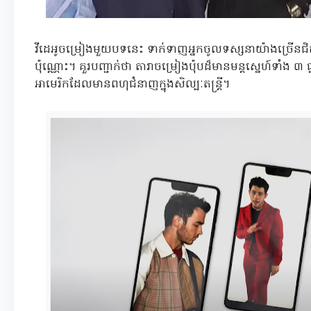
វីដេអូចម្រៀងមួយបទនេះ ទាក់ទាញអ្នកចូលទស្សនាយ៉ាងច្រើន
ប៉ុណ្ណោះ។ គួរបញ្ជាក់ថា តារាចម្រៀងប៉ុបដ៏មានមន្តស្នេហ៍ទាំង ៣ ធ
អាមេរិកដែលមានពហុជំនាញក្នុងសិល្បៈតន្រ្តី។