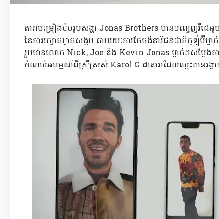
តារាចម្រៀងប៉ុបរូបសង្ហា Jonas Brothers បានបញ្ចេញវីដេអូបទច
នៃការរក្សាគម្លាតសង្គម តាមរយៈការចែចង់នារីជនជាតិកូឡុំប៊ីម្ន
រួមមានលោក Nick, Joe និង Kevin Jonas ម្នាក់ៗសម្តែងតាមទូរស
ចំណាប់អារម្មណ៍ពីស្រីស្រស់ Karol G ជាតារាដែលឈ្នះពានរង្