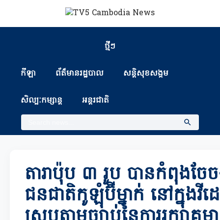
ថ្មីៗ
កីឡា
ព័ត៏មានរដ្ឋបាល
សន្តិសុខសង្គម
សិល្បៈកម្សាន្ត
អន្តរជាតិ
តារាប៉ុប ៣ រូប បានកំពុងចែចង
ជនជាតិកូឡុំប៊ីម្នាក់ នៅក្នុងវីដ
ស្របតាមច្បាប់នៃការរក្សាគម្