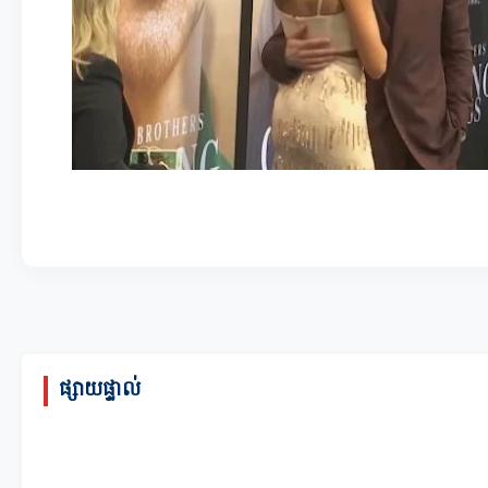
ផ្សាយផ្ទាល់