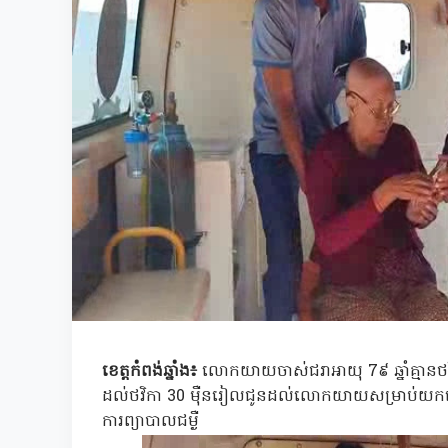
ខេត្តកំពង់ឆ្នាំង៖
លោកយាយចាស់ជរាអាយុ 7៩ ឆ្នាំគ្មានថវិ
ដល់ថវិកា 30 ម៉ឺនរៀលជូនដល់លោកយាយសម្រាប់យកទៅព្យ
ការព្យាបាលជម្ងឺ