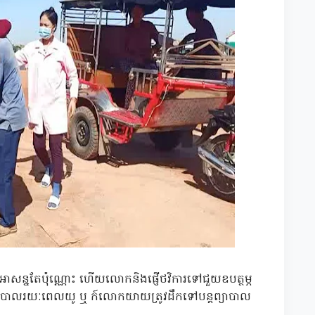
អាសន្នតែប៉ុណ្ណោះ ហើយលោកនិងផ្ញើថវិការទៅជួយឧបត្ថម្ភ
រយៈពេលយូ ឬ ក៍លោកយាយត្រូវដឹកទៅបន្តព្យាបាល