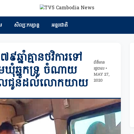
ម
សិល្បៈកម្សាន្ត
អន្តរជាតិ
្នាំគ្មានថវិការទៅ
ព័ត៏មាន
េឃុំឆ្នូកទ្រូ ចំណាយ
រដ្ឋបាល •
MAY 27,
៉ឺនរៀលជូនដល់លោកយាយ
2020