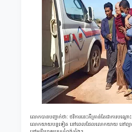
លោកបានបញ្ជាក់ថាៈ ថវិការនេះគឺគ្រាន់តែជាការបណ្តោះ
លោកយាយបន្តទៀត នៅពេលដែលលោកយាយ នៅព្យាបាល
នៅមន្ទីរពេទ្យខេត្តកំពង់ឆ្នាំង។