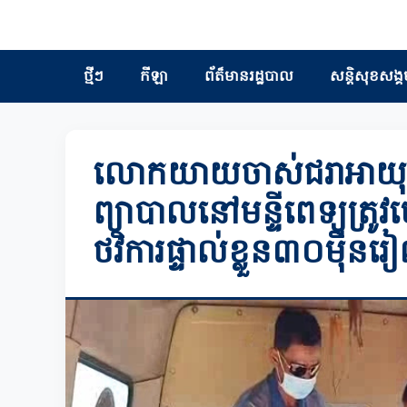
ថ្មីៗ
កីឡា
ព័ត៏មានរដ្ឋបាល
សន្តិសុខសង្គ
លោកយាយចាស់ជរាអាយុ៧៩ឆ
ព្យាបាលនៅមន្ទីពេទ្យត្រូវម
ថវិការផ្ទាល់ខ្លួន៣០ម