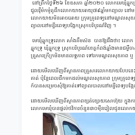
នៅព្រឹកថ្ងៃទី២៦ ខែឧសភា ឆ្នាំ២០២០ លោកមេឃុំឆ្នុកទ្
ជួលរ៉ឺម៉កម៉ូតូដឹកលោកយាយអាយុ៧៩ឆ្នាំមកព្យាល នៅមណ
លោកយាយមិនអាចអោយ ក្រុមគ្រូពេទ្យនៅមណ្ឌលស
ព្យាលនៅមន្ទីរពេទ្យបង្អែកស្រុកបរិបូរណ៌វិញ ។
មេឃុំឆ្នុកទ្រូលោក សាំងគឹមស៊ន បានឱ្យដឹងថា៖ លោក
ឆ្នុកទ្រូ ឃុំឆ្នុកទ្រូ ស្រុកបរិបូរណ៍ខេត្តកំពង់ឆ្នាំ
គ្រួសារក្រីក្រមិនមានលទ្ឋភាព ទៅរកមណ្ឌលសុខភាព ឬ
ដោយមើលឃើញពីស្ថានភាពគ្រួសារលោកយាយបែបនេះ គាត
គាត់ ប៉ុន្តែពេលដឹកមកដល់មណ្ឌលសុខភាព ក្រុមគ្រូពេទ
ក៍បានសម្រេចសុំឱ្យគាត់ទៅព្យាលបាលនៅមន្ទីពេទ្យបង្អែកស
ដោយមើលឃើញពីស្ថានភាពខ្សត់ខ្សោយសោហ៊ុយ ក្នុងការទៅ
លោកមេឃុំបានផ្តល់ថវិការចំនួន៣០ម៉ឺនរៀលជូនលោកយា