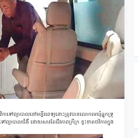
កាទៅព្យាបាលនៅមន្ទីរពេទ្យនោះត្រូវបានលោកមេឃុំឆ្នុកទ្រូ
ាបាលជំងឺ ដោយសារតែជីវភាពក្រីក្រ ខ្វះខាតថវិការក្នុង