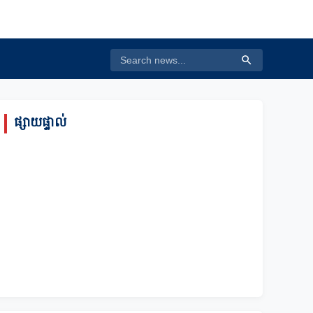
ផ្សាយផ្ទាល់