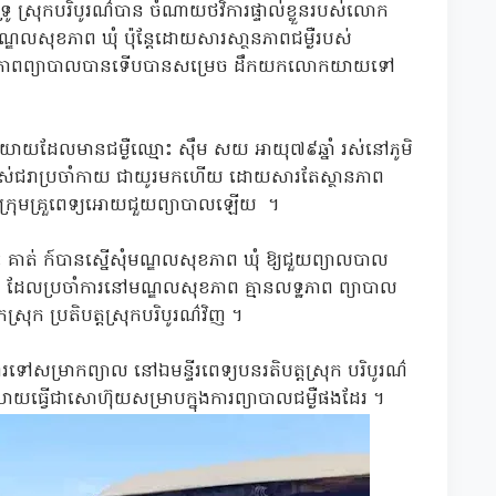
រូ ស្រុកបរិបូរណ៌បាន ចំណាយថវិការផ្ទាល់ខ្លួនរបស់លោក
្ឌលសុខភាព ឃុំ ប៉ុន្តែដោយសារសា្ថនភាពជម្ងឺរបស់
ុខភាពព្យាបាលបានទើបបានសម្រេច ដឹកយកលោកយាយទៅ
 យាយដែលមានជម្ងឺឈ្មោះ ស៊ឹម សយ អាយុ៧៩ឆ្នាំ រស់នៅភូមិ
ងមានជម្ងឺចាស់ជរាប្រចាំកាយ ជាយូរមកហើយ ដោយសារតែស្ថានភាព
 ក្រុមគ្រួពេទ្យអោយជួយព្យាបាលឡើយ ។
់ ក៍បានស្នើសុំមណ្ឌលសុខភាព ឃុំ ឱ្យជួយព្យាលបាល
្យ ដែលប្រចាំការនៅមណ្ឌលសុខភាព គ្មានលទ្ឋភាព ព្យាបាល
្រុក ប្រតិបត្តស្រុកបរិបូរណ៌វិញ ។
សម្រាកព្យាល នៅឯមន្ទីរពេទ្យបនរតិបត្តស្រុក បរិបូរណ៌
យធ្វើជាសោហ៊ុយសម្រាបក្នុងការព្យាបាលជម្ងឺផងដែរ ។