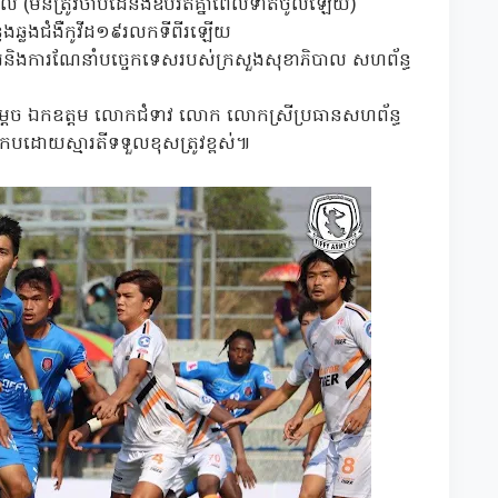
បុគ្គល (មិនត្រូវចាប់ដៃនិងឱបរឹតគ្នាពេលទាត់ចូលឡើយ)
លែងឆ្លងជំងឺកូវីដ១៩រលកទីពីរឡើយ
ានការនិងការណែនាំបច្ចេកទេសរបស់ក្រសួងសុខាភិបាល សហព័ន្ធ
សម្តេច ឯកឧត្តម លោកជំទាវ លោក លោកស្រីប្រធានសហព័ន្ធ
្រកបដោយស្មារតីទទួលខុសត្រូវខ្ពស់៕