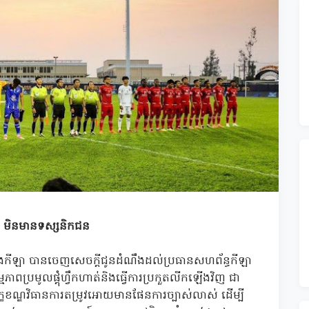
្វារ មិនមានទស្សនិកជន
និងកីឡា បានចេញសេចក្តីជូនដំណឹងដល់ប្រធានសហព័ន្ធកីឡា
ពប្រមូលផ្តុំហ្វឹកហាត់និងធ្វើការប្រកួតលីកឡើងវិញ ជា
្ខខណ្ឌវិធានការតម្រូវអោយមានផែនការច្បាស់លាស់ ដើម្បី