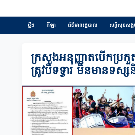
ថ្មីៗ
កីឡា
ព័ត៏មានរដ្ឋបាល
សន្តិសុខសង្គ
ក្រសួងអនុញ្ញាតបើកប្រកួត
ត្រូវបិទទ្វារ មិនមានទស្