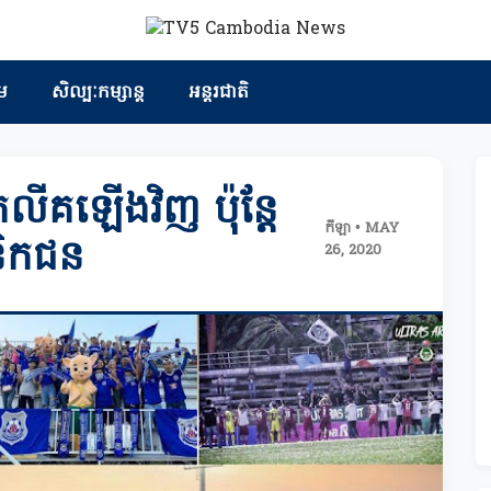
ម
សិល្បៈកម្សាន្ត
អន្តរជាតិ
លីគឡើងវិញ ប៉ុន្តែ
កីឡា • MAY
សនិកជន
26, 2020