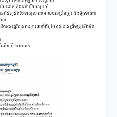
មបច្ចេកទេស ដើម្បីធានាសុវត្ថិភាព
លាប់មេរោគ និងអនាម័យជាប្រចាំ
ូវបានពិនិត្យនិងថែទាំសុខភាពអោយបានត្រឹមត្រូវ និងម៉ឺងម៉ាត់ជា
ិបាល
 និងអនុវត្តវិធានការការពារជំងឺកូវីដ១៩ បានត្រឹមត្រូវនិងម៉ឺង
ន
រ្តីលើសពី១០០នាក់