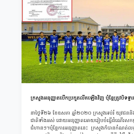
ក្រសួងអនុញ្ញាតបើកប្រកួតលីគឡើងវិញ ប៉ុន្តែត្រូវបិទទ
នាថ្ងៃទី២៦ ខែឧសភា ឆ្នាំ២០២០ ក្រសួងអប់រំ យុវជន
ជាតិទាំងអស់ ដោយអនុញ្ញាតអោយរៀបចំធ្វើដំណើរសកម្មភា
ជំហានៗ។ប៉ុន្តែការអនុញ្ញាតនេះ ក្រសួងក៏បានកំណត់លក