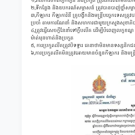
១,រាល់ការហាត់ហ្វឹកហ្វឺន និងប្រកួត ត្រូវគោរពតាមនិយា
២,ទីកន្លែង និងឧបករណ៍សម្ភាសន៍ ត្រូវបានបាញ់ថ្នាំសម្
៣,កីឡាករ កីឡាការិនី គ្រូបង្វឹកនិងមន្រ្តីបច្ចេកទេសត្រ
ប្រចាំ តាមការណែនាំ និងសហការជាមួយក្រសួងសុខាភ
៤,ត្រូវធ្វើសេចក្តីនែនាំទៅក្លឹបលីគ ដើម្បីបំពេញលក្ខខណ្ឌ
ម៉ាត់មុនហាត់និងប្រកួត
៥, ការប្រកួតលីគត្រូវបិទទ្វារ ធានាថាមិនមានទស្សនិកជ
៦,ការប្រកួតលីគមិនត្រូវអោយមានចំនួនកីឡាករ និងមន្