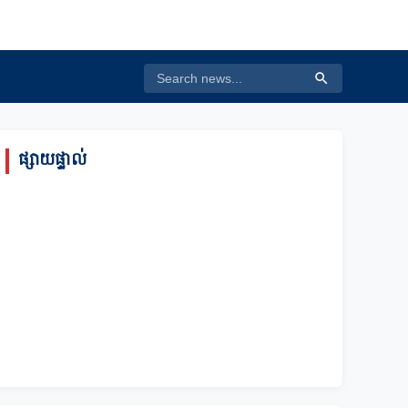
ផ្សាយផ្ទាល់