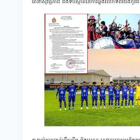
ធានាសុវត្ថិភាព និងទប់ស្កាត់នៃការឆ្លងរលកទីពីរជំងឺ