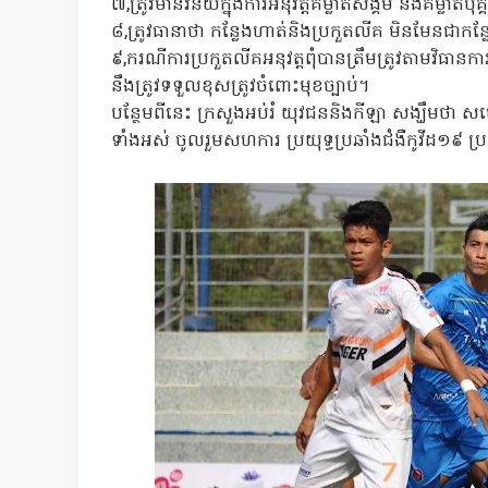
៧,ត្រូវមានវិន័យក្នុងការអនុវត្តគម្លាតសង្គម និងគម្លាត
៨,ត្រូវធានាថា កន្លែងហាត់និងប្រកួតលីគ មិនមែនជាកន្
៩,ករណីការប្រកួតលីគអនុវត្តពុំបានត្រឹមត្រូវតាមវិធ
នឹងត្រូវទទួលខុសត្រូវចំពោះមុខច្បាប់។
បន្ថែមពីនេះ ក្រសួងអប់រំ យុវជននិងកីឡា សង្ឃឹមថា 
ទាំងអស់ ចូលរួមសហការ ប្រយុទ្ធប្រឆាំងជំងឺកូវីដ១៩ ប