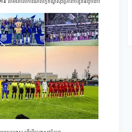
កូវីដ១៩ តាមគោលការណ៍លក្ខខណ្ឌសុវត្ថិភាពចំនួន៩ដូចជា៖