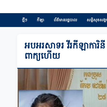
ថ្មីៗ
កីឡា
ព័ត៏មានរដ្ឋបាល
សន្តិសុខសង្គ
អបអរសាទរ វីរកីឡាការិនី 
ពាក្យហើយ