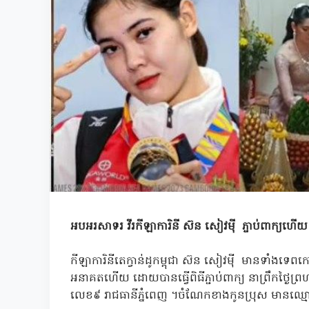
អបអរសាទរ វីរកីឡាការិនី ស៊ន សៀវម៉ី ភ្ចាប់ពាក្យហើយ
កីឡាការិនីតេក្វាន់ដូកម្ពុជា ស៊ន សៀវម៉ី មានទាំងទ
អនាគតហើយ ដោយបានធ្វើពិធីភ្ជាប់ពាក្យ នាព្រឹកថ្ងៃព្រ
លេខ៩ រាជធានីភ្នំពេញ ។ចំណែកខាងកូនប្រុស មានឈ្មោ