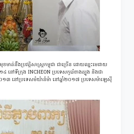
ខមាត់នឹងប្រវត្តិសាស្រ្តកម្ពុជា ជាច្រើន ដោយឈ្នះមេដាយ
១៤ នៅទីក្រុង INCHEON ប្រទេសកូរ៉េខាងត្បូង និងជា
០១៣ នៅប្រទេសម៉យ៉ាន៉ម៉ា នៅឆ្នាំ២០១៧ ប្រទេសម៉ាឡេស៊ី