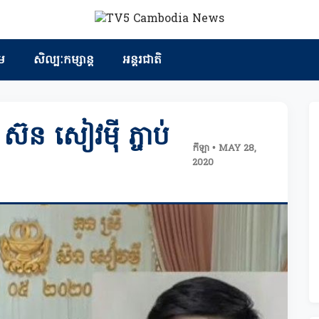
ម
សិល្បៈកម្សាន្ត
អន្តរជាតិ
ស៊ន សៀវម៉ី ភ្ចាប់
កីឡា • MAY 28,
2020