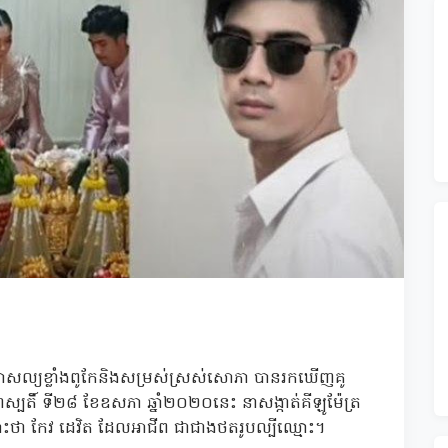
េពកោសល្យខ្លាំងពូកែនិងសម្រស់ស្រស់សោភា បានរកឃើញគូ
ហស្បតិ៍ ទី២៨ ខែឧសភា ឆ្នាំ២០២០នេះ នាសង្កាត់គីឡូម៉ែត្រ
ះថា កែវ ដេវិត ដែលអាជីព ជាជាងថតរូបល្បីឈ្មោះ។