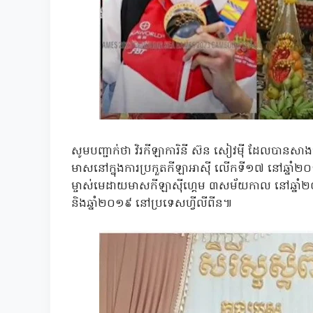
សូមបញ្ជាក់ថា វិរកីឡាការិនី ស៊ន សៀវម៉ី ដែលបានសាងមុ
មាសនៅក្នុងការប្រកួតកីឡាអាស៊ី លើកទី១៧ នៅឆ្នាំ២០
ម្ចាស់មេដាយមាសកីឡាស៊ីហ្គេម ៣សម័យកាល នៅឆ្នាំ២
និងឆ្នាំ២០១៩ នៅប្រទេសហី្វលីពីន៕