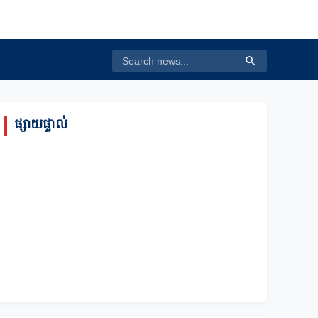
ផ្សាយផ្ទាល់