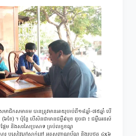
ាជិកសមាគម បានត្រូវមានអាយុចាប់ពី១៨ឆ្នាំ-៧៥ឆ្នាំ បើ
 (៦ខែ) ។ ប៉ុន្តែ បើសិនជាមានជម្ងឺ៩មុខ ដូចជា ៖ ជម្ងឺអេដស៍
ផ្អែម និងសរសៃប្រសាទ គ្រប់លក្ខខណ្ឌ
រួសារ ឬសៀវភៅស្នាក់នៅ អត្តសញ្ញាណប័ណ្ណ និងរូបថត ៤x៦