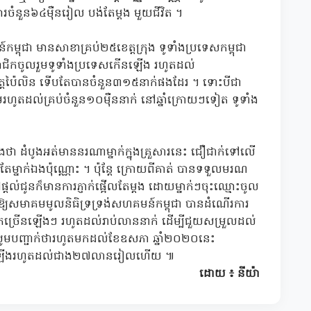
ាគារចំនួន៦៤ម៉ឺនរៀល បង់តែម្តង មួយជីវិត ។
ុជា មានសាខាគ្រប់២៥ខេត្តក្រុង ទូទាំងប្រទេសកម្ពុជា
មាជិកចូលរួមទូទាំងប្រទេសកើនឡើង រហូតដល់
្តប៉ៃលិន ទើបតែបានចំនួន៣១៥នាក់ផងដែរ ។ ទោះបីជា
ូតដល់គ្រប់ចំនួន១០ម៉ឺននាក់ នៅឆ្នាំក្រោយៗទៀត ទូទាំង
 ដំបូងអត់មាននរណាម្នាក់ក្នុងគ្រួសារនេះ ជឿជាក់ទៅលើ
់ឯងប៉ុណ្ណោះ ។ ប៉ុន្តែ ក្រោយពីគាត់ បានទទួលមរណ
នក៏មានការភ្ញាក់ផ្អើលតែម្តង ដោយម្នាក់ៗចុះឈ្មោះចូល
្យសមាគមមូលនិធិទ្រទ្រង់សហគមន៍កម្ពុជា បានដំណើរការ
ច្រើនឡើងៗ រហូតដល់រាប់លាននាក់ ដើម្បីជួយសម្រួលដល់
 សូមបញ្ជាក់ថារហូតមកដល់ខែឧសភា ឆ្នាំ២០២០នេះ
កើនឡើងរហូតដល់ជាង២៧លានរៀលហើយ ៕
ដោយ ៖ នីយ៉ា