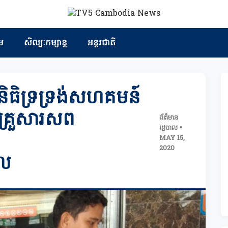
ម
សិល្បៈកម្សាន្ត
អន្តរជាតិ
ធិទ្រទ្រង់សហគមន៍
នគ្រួសារសព
ព័ត៏មាន
រដ្ឋបាល •
MAY 15,
2020
ៀល