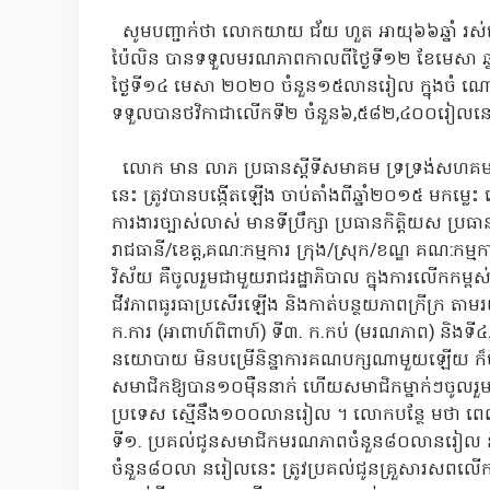
សូមបញ្ជាក់ថា លោកយាយ ជ័យ ហួត អាយុ៦៦ឆ្នាំ រស់នៅភូ
ប៉ៃលិន បានទទួលមរណភាពកាលពីថ្ងៃទី១២ ខែមេសា ឆ
ថ្ងៃទី១៤ មេសា ២០២០ ចំនួន១៥លានរៀល ក្នុងចំ
ទទួលបានថវិកាជាលើកទី២ ចំនួន៦,៥៨២,៤០០រៀលនៅក្ន
លោក មាន លាភ ប្រធានស្តីទីសមាគម ទ្រទ្រង់សហគមន៍ក
នេះ ត្រូវបានបង្កើតឡើង ចាប់តាំងពីឆ្នាំ២០១៥ មកម្លេ
ការងារច្បាស់លាស់ មានទីប្រឹក្សា ប្រធានកិត្តិយស ប្រធា
រាជធានី/ខេត្ត,គណ:កម្មការ ក្រុង/ស្រុក/ខណ្ឌ គណ:កម្
វិស័យ គឺចូលរួមជាមួយរាជរដ្ឋាភិបាល ក្នុងការលើកកម្ពស
ជីវភាពធូរធាប្រសើរឡើង និងកាត់បន្ថយភាពក្រីក្រ តាម
ក.ការ (អាពាហ៍ពិពាហ៍) ទី៣. ក.កប់ (មរណភាព) និងទី៤.
នយោបាយ មិនបម្រើនិន្នាការគណបក្សណាមួយឡើយ ក៏
សមាជិកឱ្យបាន១០ម៉ឺននាក់ ហើយសមាជិកម្នាក់ៗចូលរួ
ប្រទេស ស្មើនឹង១០០លានរៀល ។ លោកបន្ថែ មថា ព
ទី១. ប្រគល់ជូនសមាជិកមរណភាពចំនួន៨០លានរៀល និ
ចំនួន៨០លា នរៀលនេះ ត្រូវប្រគល់ជូនគ្រួសារសព