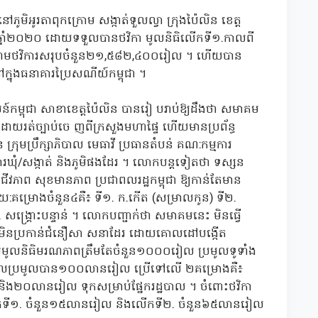
មិអូរតាពុកក្រោម សង្កាត់ទួលល្វា ក្រុងប៉ៃលិន ខេត្ត
្នាំ២០២០ ដោយទទួលបានថវិកា មូលនិធិលើកទី១.កាលពី
 ណោមថវិការសរុបចំនួន២១,៥៨២,៤០០រៀល ។ ហើយបាន
ុងធនាគារប្រៃសណីយ៍កម្ពុជា ។
ម្ពុជា សាខាខេត្តប៉ៃលិន បានរៀ បរាប់ឱ្យដឹងថា សមាគម
ះ ដោយរត់ច្បាប់ចេ ញពីក្រសួងមហាផ្ទៃ ហើយមានប្រព័ន្ធ
ន ក្រុមប្រឹក្សាភិបាល មេធាវី ប្រធានតំបន់ គណ:កម្មការ
មការឃុំ/សង្កាត់ និងភូមិផងដែរ ។ លោកបន្តទៀតថា ទស្សន
់ជីវភាព សុខមានភាព ប្រជាពលរដ្ឋកម្ពុជា ឱ្យកាន់តែមាន
រយ:គម្រោងចំនួន៤គឺ៖ ទី១. ក.កើត (សម្រាលកូន) ទី២.
 សង្រ្គោះបន្ទាន់ ។ លោកបញ្ជាក់ថា សមាគមនេះ មិនធ្វើ
មិនប្រកាន់ជំនឿសា សនាដែរ ដោយគោលដៅបង្កើត
មមូលនិធិមរណភាពត្រឹមតែចំនួន១០០០រៀល ប្រមូលទូទាំង
េលប្រមូលបាន១០០លានរៀល ប្រើទៅលើ ២គម្រោងគឺ៖
ង២០លានរៀល ទុកសម្រាប់ផ្នែករដ្ឋបាល ។ ចំពោះថវិកា
លើកទី១. ចំនួន១៥លានរៀល និងលើកទី២. ចំនួន៦៥លានរៀល