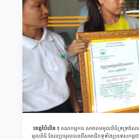
ខេត្តប៉ៃលិន ៖
គណកម្មការ សមាគមមូលនិធិទ្រទ្រង់សហគម
មូលនិធិ ដែលប្រមូលបានពីសមាជិកទូទាំងប្រទេសកម្ពុជ