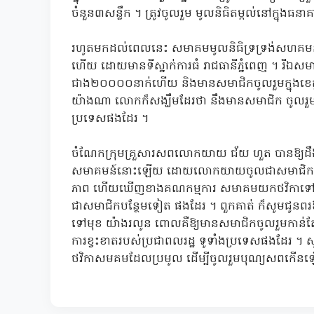
ចំនួន៣សន្លឹក ។ ត្រូវចូលរួម មូលនិធិតម្កល់នៅក្នុងធន
រហូតមកដល់ពេលនេះ សមាគមមូលនិធិទ្រទ្រង់សហគមន៍កម្ព
ហើយ ដោយមានទីស្នាក់ការធំ រាជធានីភ្នំពេញ ។ រីឯស
ជាង២០០០០នាក់ហើយ និងមានសមាជិកចូលរួមក្នុងខេត
យ៉ាងណា លោកក៏សង្ឃឹមដែរថា នឹងមានសមាជិក ចូលរួមរហ
ប្រទេសផងដែរ ។
ចំណែកក្រុមគ្រួសារសពលោកយាយ ជ័យ ហួត បានឱ្យដឹងថា
សមាគមន៍នោះឡើយ ដោយលោកយាយចូលជាសមាជិកតែម្នាក
ភាព ហើយឃើញខាងគណកម្មការ សមាគមយកថវិកាទៅផ្តល់ជូ
ជាសមាជិកបន្ថែមទៀត ផងដែរ ។ ពួកគាត់ ក៏សូមជូនពរឱ
ទៅមុខ យ៉ាងរលូន ពោលគឺឱ្យមានសមាជិកចូលរួមកាន់តែ
ការខ្វះខាតរបស់ប្រជាពលរដ្ឋ ទូទាំងប្រទេសផងដែរ ។
ថវិកាសមគមដែលប្រមូល ដើម្បីចូលរួមបុណ្យសព