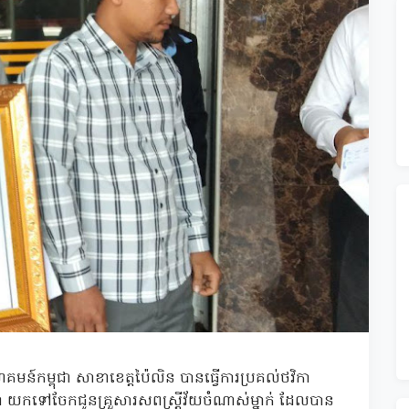
ន៍កម្ពុជា សាខាខេត្តប៉ៃលិន បានធ្វើការប្រគល់ថវិកា
ា យកទៅចែកជូនគ្រួសារសពស្រ្តីវ័យចំណាស់ម្នាក់ ដែលបាន