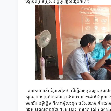
បន្ទាប់ពីក្រុមគ្រួសារធ្វើបុណ្យសពរួចរាល់ ។
លោកបញ្ជាក់បន្ថែមទៀតថា ដើម្បីអាចចុះឈ្មោះចូលជាសម
សុខភាពល្អ គ្រប់លក្ខខណ្ឌ ក្នុងរយ:ពេល១៨០ថ្ងៃប៉ុណ្ណោះ
មហារីក ជម្ងឺថ្លើម គីស ជម្ងឺបេះដូង លើសឈាម ទឹកនោម
ក្នុងរយ:ពេល៣៦៥ថ្ងៃ ។ អ្នកនោះ ត្រូវមាន សៀវ ភៅគ្