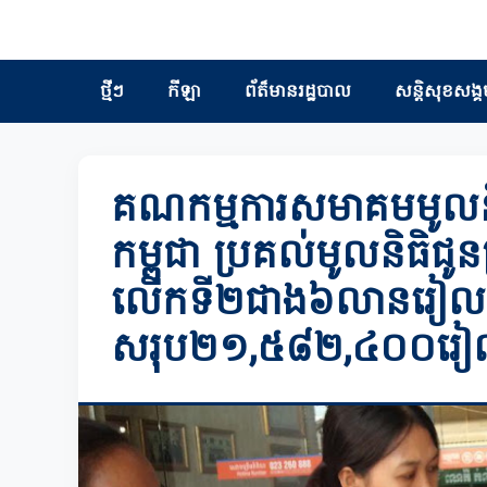
ថ្មីៗ
កីឡា
ព័ត៏មានរដ្ឋបាល
សន្តិសុខសង្គ
គណកម្មការសមាគមមូលនិ
កម្ពុជា ប្រគល់មូលនិធិជូ
លើកទី២ជាង៦លានរៀល
សរុប២១,៥៨២,៤០០រ