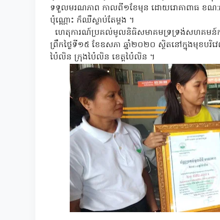
ទទួលមរណភាព កាលពី១ខែមុន ដោយរោគាពាធ ខណ:គ
ប៉ុណ្ណោះ ក៏ឈឺស្លាប់តែម្តង ។
ហេតុការណ៍ប្រគល់មូលនិធិសមាគមទ្រទ្រង់សហគមន៍កម
ព្រឹកថ្ងៃទី១៥ ខែឧសភា ឆ្នាំ២០២០ ស្ថិតនៅក្នុងមុខបរិវេណ
ប៉ៃលិន ក្រុងប៉ៃលិន ខេត្តប៉ៃលិន ។