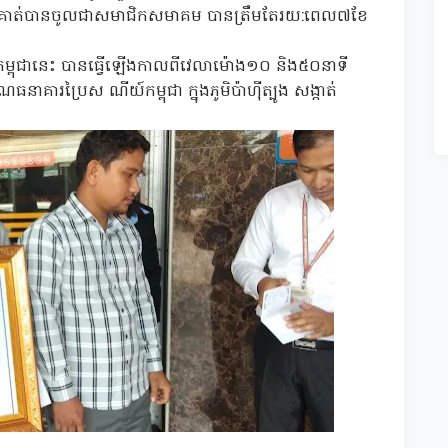
ាត់បានចូលជាសមាជិកសមាគម បានត្រឹមតែរយ:ពេល៧ខែ
្ពុជានេះ បានធ្វើឡើងកាលពីវេលាម៉ោង១០ និង៥០នាទី
ធនាគារប្រៃស ណីយ៍កម្ពុជា ក្នុងភូមិប៉ាហ៊ីត្បូង សង្កាត់