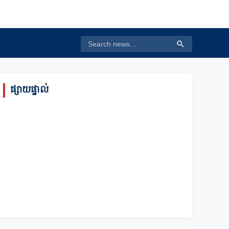
ផ្សាយផ្ទាល់