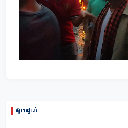
ផ្សាយផ្ទាល់