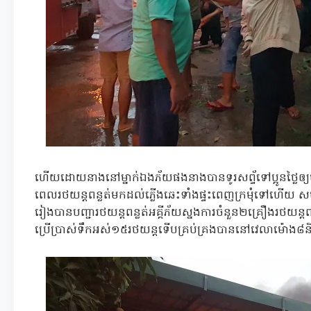
ហើយដោយនាងនៅម្នាក់ឯងភ័យផងនាងបានទូរសព្ទ័ទៅប្អូនថ្លៃឲ្យមកផ
ពេលរថយន្តពន្លត់មកដល់ភ្លើងឆេះទាំងផ្ទះពេញក្រមុំទៅហើយ ស
រៀងបានបញ្ជារថយន្តពន្លត់អគ្គីភ័យស្នងការចំនួន២គ្រឿងរថយន្តពន
ប្រើប្រាស់ទឹកអស់១៥រថយន្តទើបគ្រប់គ្រងបាននៅវេលាម៉ោង៨