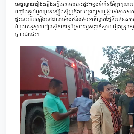
ខេត្តស្វាយរៀង៖
ភ្លើងអគ្គីបានឆាបឆេះផ្ទះ២ខ្នងទំហំ៨ម៉ែត្រគុណ
ជញ្ជាំងក្តាដំបូលប្រក់ក្បឿងស៊ីប្រូនិងឆេះទ្រព្យសម្បត្តិអស់គ្ម
ផ្ទះនេះកើតឡើងនៅវេលាម៉ោង៥និង៤០នាទីល្ងាចថ្ងៃទី២៤ឧ
ដំបូងខេត្តស្វាយរៀងស្ថិតនៅភូមិស្រះវង្សសង្កាត់ស្វាយរៀងក្រុងស
ក្លាយជាផេះ។