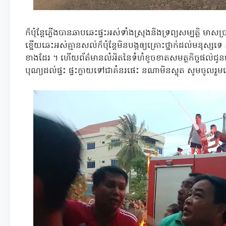
ក៏ប៉ុន្តែភ្លើងបានឆាបឆេះផ្ទះអស់ទាំងស្រុងនិងទ្រព្យសម្បត្តិ មា
ខ្នើយឆេះអស់គ្មានសល់ក៏ប៉ុន្តែមិនបង្កឲ្យគ្រោះថ្នាក់ដល់មនុស្សទេ
ខាងដែរ ។ ហើយព័ត៌មានលំអិតនៃទំហំខូចខាតសមត្ថកិច្ចផល់ជូន
បុណ្យដល់ផ្ទះ ផ្ទះក្លាយទៅជាគំនរផេះ នណាមិនស្លុត សូមចូល