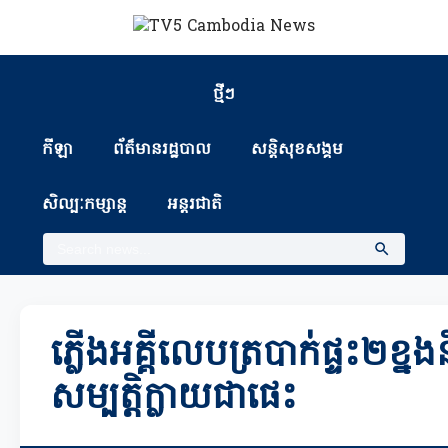
ថ្មីៗ
កីឡា
ព័ត៏មានរដ្ឋបាល
សន្តិសុខសង្គម
សិល្បៈកម្សាន្ត
អន្តរជាតិ
ភ្លើងអគ្គីលេបត្របាក់ផ្ទះ២ខ្នងន
សម្បត្តិក្លាយជាផេះ