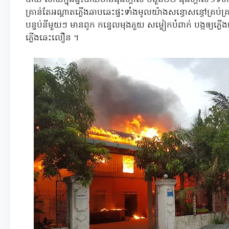
គ្រាន់តែអណ្តាតភ្លើងឆាបឆេះផ្ទះទាំងមូលយ៉ាងសន្ធោសន្ធៅគ្រប់គ
បន្ទប់នីមួយៗ មានពូក កន្ទេលមុងភួយ សម្លៀកបំពាក់ បង្កឲ្យភ្លើង
ភ្លើងឆេះលឿន ។