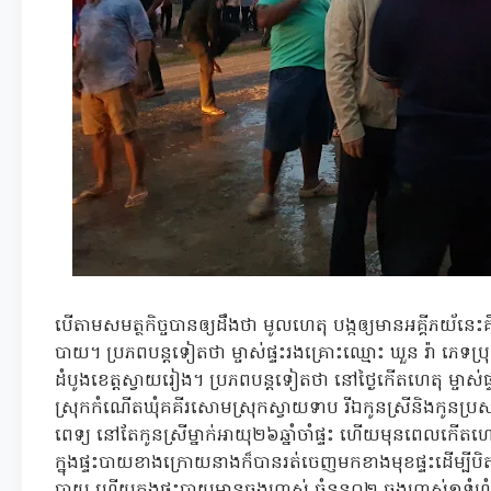
បើតាមសមត្ថកិច្ចបានឲ្យដឹងថា មូលហេតុ បង្កឲ្យមានអគ្គីភយ័នេះ
បាយ។ ប្រភពបន្តទៀតថា ម្ចាស់ផ្ទះរងគ្រោះឈ្មោះ ឃួន រ៉ា ភេទប្
ដំបូងខេត្តស្វាយរៀង។ ប្រភពបន្តទៀតថា នៅថ្ងៃកើតហេតុ ម្ចាស់ផ្ទះ
ស្រុកកំណើតឃុំគគីរសោមស្រុកស្វាយទាប រីឯកូនស្រីនិងកូនប្រសារប
ពេទ្យ នៅតែកូនស្រីម្នាក់អាយុ២៦ឆ្នាំចាំផ្ទះ ហើយមុនពេលកើតហេតុ
ក្នុងផ្ទះបាយខាងក្រោយនាងក៏បានរត់ចេញមកខាងមុខផ្ទះដើម្បីបិត
បាយ ហើយក្នុងផ្ទះបាយមានធុងហ្គាស់ ចំនួន០២ ធុងហ្គាស់១ទំហំ១៧គ