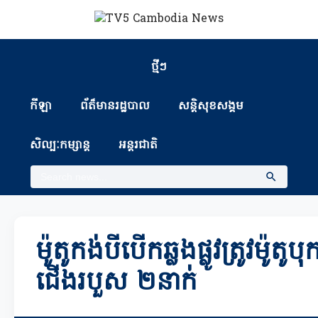
ថ្មីៗ
កីឡា
ព័ត៏មានរដ្ឋបាល
សន្តិសុខសង្គម
សិល្បៈកម្សាន្ត
អន្តរជាតិ
ម៉ូតូកង់បីបេីកឆ្លងផ្លូវត្រូវម៉ូតូប
ជើងរបួស ២នាក់