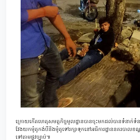
ក្រោយកើតហេតុសមត្ថកិច្ចមូលដ្ឋានបានចុះមកដល់បានទំនាក់ទំនង
វែងយកម៉ូតូកង់បីនិងម៉ូតូទៅរក្សាទុកនៅអធិការដ្ឋាននគរបាលខណ្ឌ
ទៅតាមផ្លូវច្បាប់៕