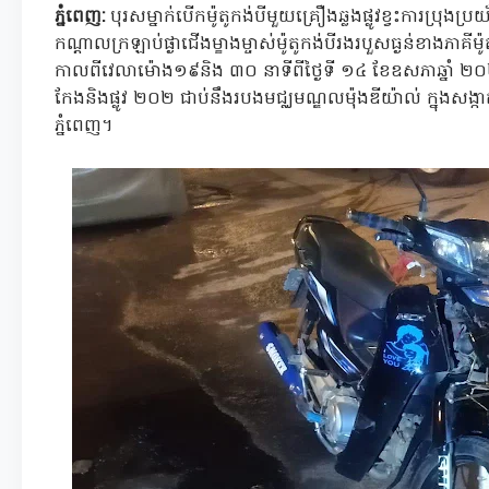
ភ្នំពេញ:
បុរសម្នាក់បើកម៉ូតូកង់បីមួយគ្រឿងឆ្លងផ្លូវខ្វះការប្រុងប្រយ
កណ្ដាលក្រឡាប់ផ្ងាជើងម្ខាងម្ចាស់ម៉ូតូកង់បីរងរបួសធ្ងន់ខាងភ
កាលពីវេលាម៉ោង១៩និង ៣០ នាទីពីថ្ងៃទី ១៤ ខែឧសភាឆ្នាំ ២
កែងនិងផ្លូវ ២០២ ជាប់នឹងរបងមជ្ឈមណ្ឌលម៉ុងឌីយ៉ាល់ ក្នុងសង្កា
ភ្នំពេញ។