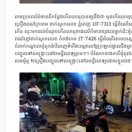
តាមប្រភពព័ត៌មានពីកន្លែងកើតហេតុបានឲ្យដឹងថា មុនកើតហេតុគ
គ្រឿងពណ៌ក្រហម ពាក់ស្លាកលេខ ភ្នំពេញ 1IF-7313 ធ្វើដំណ
កើត លុះមកដល់ចំណុចកើតហេតុខាងលើក៏មានយុវជនម្នាក់ជិះម៉ូតូ
ពណ៌ខ្មៅពាក់ស្លាកលេខ កំពង់ចាម 1T-7426 ធ្វើដំណើរតាមបណ្
ចំពាក់កណ្ដាលម៉ូតូកង់បីពេញទំហឹងបណ្ដាលឱ្យក្រឡាប់ផ្ងារជើងម្ខាងន
បញ្ជូនទៅសង្គ្រោះនៅឯមន្ទីរពេទ្យភ្លាមៗ។ ចំណែកខាងភាគីម៉ូត
តាមម៉ូតូ ២គ្រឿងបញ្ជូនទៅសង្គ្រោះនៅឯមន្ទីរពេទ្យដោយខ្លួនឯង