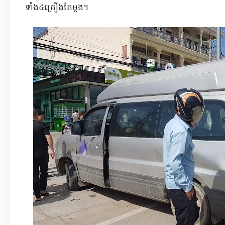
ទាំង៤គ្រឿងតែម្តង។