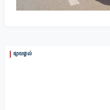
ផ្សាយផ្ទាល់