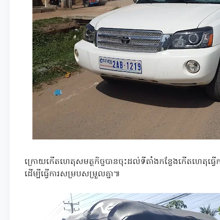
ក្រោយកើតហេតុសមត្ថកិច្ចបានចុះដល់ទីតាំងកន្លែងកើតហេតុធ្វ
ដើម្បីធ្វើការសម្របសម្រួលគ្នា៕