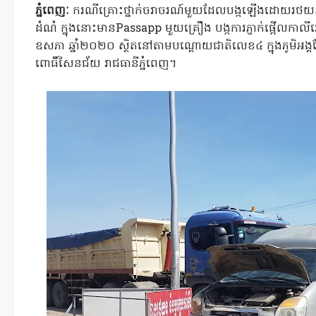
ភ្នំពេញៈ
ករណីគ្រោះថ្នាក់ចរាចរណ៍មួយដែលបង្កឡើងដោយរថយន្
ដំណំ ក្នុងនោះមានPassapp មួយគ្រឿង បង្កការភ្ញាក់ផ្អើលកាលី
ឧសភា ឆ្នាំ២០២០ ស្ថិតនៅតាមបណ្តោយជាតិលេខ៤ ក្នុងភូមិអង្គក
ពោធិ៍សែនជ័យ​ រាជធានីភ្នំពេញ។