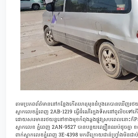
តាមប្រភពព័ត៌មាននៅកន្លែងកើតហេតុមុនដំបូងគេបានឃើញរ
ស្លាកលេខភ្នំពេញ 2AB-1219 ធ្វើដំណើរក្នងទិសដៅពូលិចទ
ដោយសារមានរថយន្តនៅខាងមុខកំពុងឆ្លងផ្លូវស្របពេលនោះក៏Pa
ស្លាកលេខ ភ្នំពេញ 2AN-9527 បានបន្ថយល្បឿនឈប់ដូចគ្នា 
ពាក់ស្លាកលេខ​ភ្នំពេញ 3E-4398 មកពីក្រោយជាន់ហ្រ្វាំងមិនជ