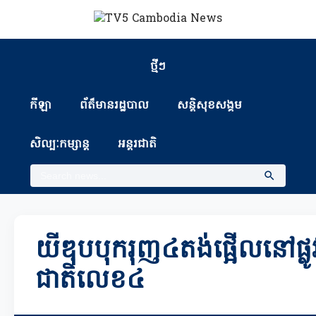
ថ្មីៗ
កីឡា
ព័ត៏មានរដ្ឋបាល
សន្តិសុខសង្គម
សិល្បៈកម្សាន្ត
អន្តរជាតិ
យីឌុបបុករុញ៤តង់ផ្អើលនៅផ្លូ
ជាតិលេខ៤