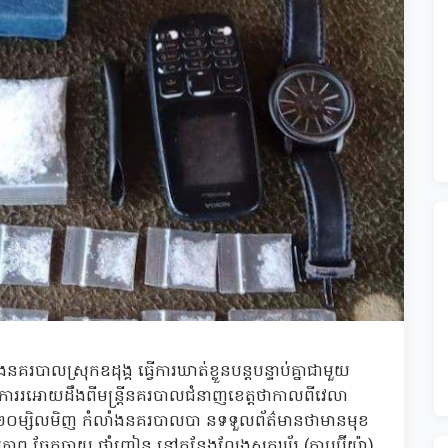
នគរបាលស្រុកឧដុង្គ ធ្វើការឃាត់ខ្លួនបន្តបន្ទាប់គ្នាជាមួយ
ររអោយដឹងពីមន្ត្រីនគរបាលជំនាញខេត្តថាកាលពីវេលា
 ០ ២០ម្សិលមិញ កំលាំងនគរបាលបា នទទួលព័ត៌មានថាមានមុខ
មភាព ចែកចាយ ថ្នាំញៀន នៅកន្លែងលែងស្នុកឃ័រ (តាបប៊ីយ៉ា)