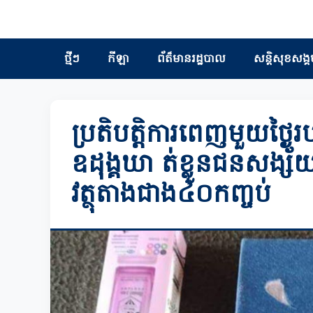
ថ្មីៗ
កីឡា
ព័ត៏មានរដ្ឋបាល
សន្តិសុខសង្គ
ប្រតិបត្ដិការពេញមួយថ្ង
ឧដុង្គឃា ត់ខ្លួនជនសង្ស័
វត្ថុតាងជាង៤០កញ្ចប់