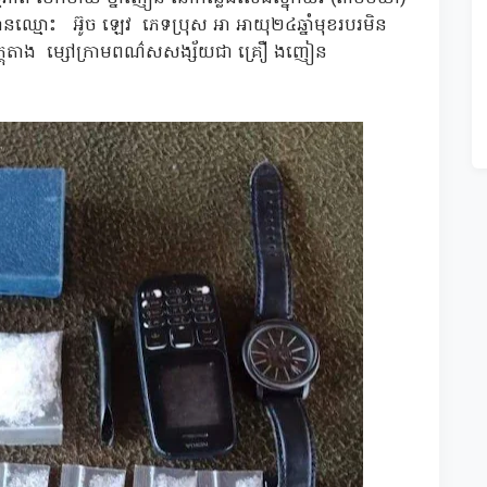
័យ មានឈ្មោះ អ៊ូច ឡេវ ភេទប្រុស អា អាយុ២៤ឆ្នាំមុខរបរមិន
យ វត្ថុតាង ម្សៅក្រាមពណ៌សសង្ស័យជា គ្រឿ ងញៀន