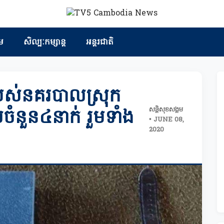
ម
សិល្បៈកម្សាន្ត
អន្តរជាតិ
ៃរបស់នគរបាលស្រុក
សន្តិសុខសង្គម
យចំនួន៤នាក់ រួមទាំង
• JUNE 08,
2020