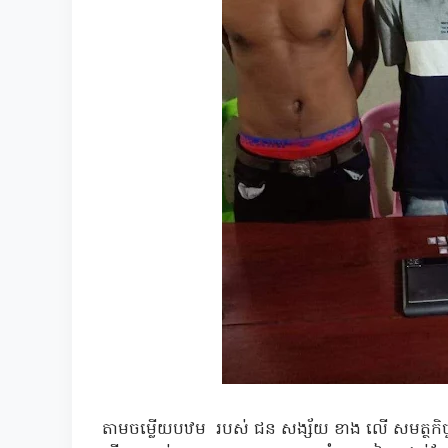
តាមចម្លេីយបឋម របស់ ជន សង្ស័យ ខាង លេី សមត្ថកិច្ច ប