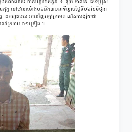
ស្ដែងកំលាំងនគរ បានបន្ដឃាត់ខ្លួន ៖ ឡុច កាលីន ភេទប្រុស
ឧដុង្គ នៅវេលាម៉ោង០៦និង៣០នាទីល្ងាចថ្ងៃទី០៦ខែមិថុនា
ុ កឧដុង្គ ដកហូតបាន រកឃើញម្សៅក្រាមព ណ៌សសង្ស័យជា
5 ពណ៌ក្រហម ០១គ្រឿង ។