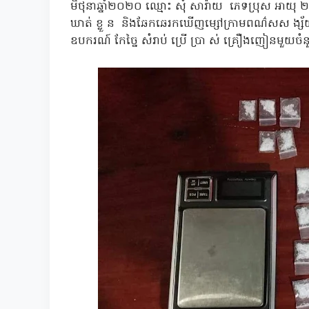
មិថុនាឆ្នាំ២០២០ ឈ្មោះ សុំ សារ៉ាយ ភេទប្រុស អាយុ ២២ឆ្
ឃាត់ ខ្លួ ន និងឆែកឆេរកឃើញម្សៅក្រាមពណ៌សស ង្ស័
ឧបករណ៍ កែច្នៃ សំរាប់ ប្រើ ប្រា ស់ គ្រឿងញៀនមួយច