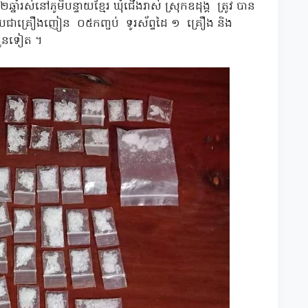
នាំរស់នៅភូមិបន្ទាយខ្មែរ ឃុំជើងរាស់ ស្រុកឧដុង្គ ត្រូវ បាន
យជាគ្រឿងញៀន ០៥កញ្ចប់ ទូរស័ព្ទដៃ ១ គ្រឿង និង
ំនួនទៀត ។