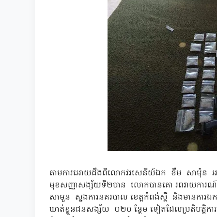
តាមការអោយដឹងពីលោកវរសេនីយ៍ឯក ខឹម សាម៉ុន អធិកា
មុខសញ្ញាសង្ស័យទី២បាន លោកបានគោ រពរាយការណ៍
សាមួន ស្នងការនគរបាល ខេត្ដកំពង់ស្ពឺ និងមានកា
ឃាត់ខ្លួនជនសង្ស័យ ០២ប ន្ថែម ទៀតដែលប្រតិបត្ដិក