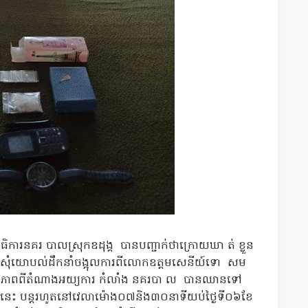
រនគរ បាលស្រុកឧដុង្គ បានបញ្ជាក់ថាក្រោយឃា ត់ ខ្លួន
សុំយោបល់ដឹកនាំចង្អុលការពីលោកឧត្ដមសេនីយ៍ទោ សម
រឯកភាពពីតំណាងអយ្យការ កំលាំង នគរបា ល បានឈានទៅ
ារនេះ បន្ដរហូតនៅវេលាម៉ោង០៧និង៣០នាទីយប់ថ្ងៃទី០៦ខែ