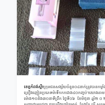
ខេត្តកំពង់ស្ពឺ៖
ក្រុមជនសង្ស័យចំនួន០៤នាក់ត្រូវបានកម្លាំង
គ្រឿងញៀនប្រភេទម៉ាទឹកកកជាង៤០កញ្ចប់។យោងតាមកា
ម៉ោង១០និង៣០នាទីព្រឹក ថ្ងៃទី០៦ ខែមិថុនា ឆ្នាំ២
សញ្ញាជាអ្នកជួញ ដូរគ្រឿងញៀនម្នាក់ តែងតែ ធ្វើ សកម្