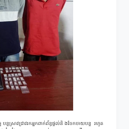
ន្ដស្រាវជ្រាវរកអ្នកពាក់ព័ន្ធផ្ដល់និ ងចែកចាយបន្ដ រហូត