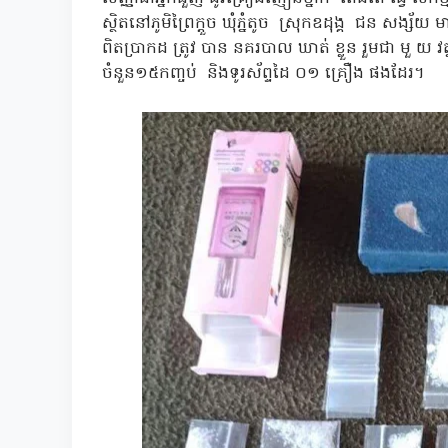
ស្ថិតនៅភូមិព្រៃក្តួច ឃុំភ្នំតូច ស្រុកឧដុង្គ ជន សង្ស
ពិតប្រាកដ ត្រូវ បាន នគរបាល ឃាត់ ខ្លួន រួមជា មួ 
ចំនួន១៥កញ្ចប់ និងទូរស័ព្ទដៃ ០១ គ្រឿង ផងដែរ។