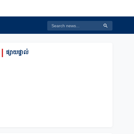
ផ្សាយផ្ទាល់