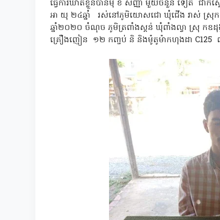
ធ្វេីការឃាត់ខ្លួនបានមុ ខ សញ្ញា មួយចំនួន ទៀត ជាក់
អា យុ ២៤ឆ្នាំ រស់នៅភូមិយោសជោ ឃុំជើង រាស់ ស្រុក
ឆ្នាំ២០២០ ចំណុច ភូមិត្រពាំងស្គន់ ឃុំពាំងល្វា ស្រ
គ្រឿងញៀន ១២ កញ្ចប់ និ និងម៉ូតូម៉ាកហុងដា C12