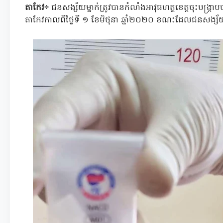
តាកែវ÷
ជនសង្ស័យម្នាក់ត្រូវបានកំលាំងអាវុធហត្ថខេត្តចុះបង្ក្រាបបា
តាកែវកាលពីថ្ងៃទី ១ ខែមិថុនា ឆ្នាំ២០២០ ខណះដែលជនសង្ស័