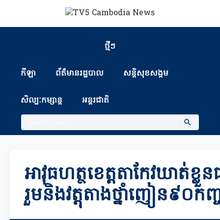
ថ្មីៗ
កីឡា
ព័ត៏មានរដ្ឋបាល
សន្តិសុខសង្គម
សិល្បៈកម្សាន្ត
អន្តរជាតិ
អាវុធហត្ថខេត្តតាកែវឃាត់ខ្លួន
រួមនិងវត្តុតាងថ្នាំញៀន៩០កញ្