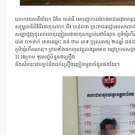
លោកវរសេនីយ៍ឯក ង៉ែត ចាន់ធី មេបញ្ជាការរងកងរាជអាវុធហត្
សម្រួលនិតិវិធីដោយលោក ជីវ ចាន់តារា ព្រះរាជអាជ្ញាអមសាលាដំប
សញ្ញាជួញដូរសារធាតុញៀនដោយខុសច្បាប់នៅចំណុច ភូមិឃុំក
បាន ០១នាក់ មានឈ្មោះ នន់ ថាត ភេទ ប្រុសអាយុ ២៤ឆ្នាំ ជនជាតិ
ភូមិឃុំកើតហេតុ។ ព្រមទាំងដកហូតវត្ថុតាងរួមមាន ម្សៅក្រាមសថ្ល
11.16ក្រាម ទូរសព្ទ័ចំនួន៥គ្រឿង
និងសំភារះវេចខ្ចប់និងជក់គ្រឿងញៀនមួយចំនួនផងដែរ។