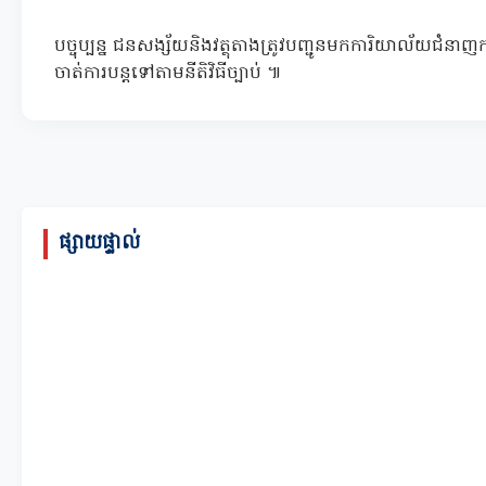
បច្ចុប្បន្ន ជនសង្ស័យនិងវត្ថុតាងត្រូវបញ្ជូនមកការិយាល័យជំន
ចាត់ការបន្តទៅតាមនីតិវិធីច្បាប់ ៕
ផ្សាយផ្ទាល់