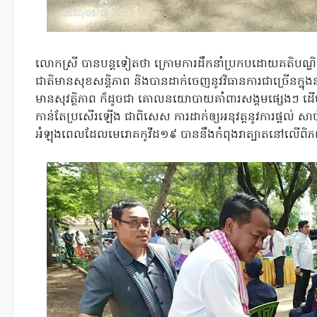
លោកស្រី បានបន្តទៀតថា ក្រោមការដឹកនាំប្រកបដោយគតិបណ្ឌ
ជាតិមានសុខសន្តិភាព និងបានដាក់ចេញនូវវិធានការជាច្រើនក្នុងន័
មានសុវត្ថិភាព ក៏ដូចជា គោលនយោបាយគាំពារសង្គមផ្សេងៗ ដើម្ប
កាន់តែប្រសើរឡើង ជាពិសេស ការដាក់ឲ្យអនុវត្តនូវការផ្តល់ សាច
អំឡុងពេលដែលមេរោគកូវីដ១៩ បាននឹងកំពុងរាត្បាតនៅលើព