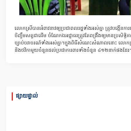
លោកស្រីបានអំពាវនាវឲ្យប្រជាពលរដ្ឋទាំងអស់គ្នា ត្រូវបង្កើនកា
ចិញ្ចឹមសត្វជាដើម ចំណែកឯអជ្ញាធរត្រូវតែពង្រឹងឲ្យមានប្រសិទ្ធិភ
ច្បាប់ចរាចរណ៍ទាំងអស់គ្នា។ក្នុងពិធីសំណេះសំណាលនោះ លោកស្រី
និងថវិកាមួយចំនួនដល់ប្រជាការពារទាំងចំនួន ៤១២នាក់ផងដែ
ផ្សាយផ្ទាល់