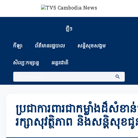
ថ្មីៗ
កីឡា
ព័ត៏មានរដ្ឋបាល
សន្តិសុខសង្គម
សិល្បៈកម្សាន្ត
អន្តរជាតិ
ប្រជាការពារជាកម្លាំងដ៏សំខាន់ប
រក្សាសុវត្ថិភាព និងសន្តិសុខជ