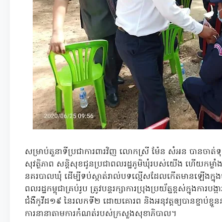
សម្រាប់តួនាទីប្រជាការពារវិញ លោកស្រី ម៉ែន សំអន បានចាត់ទុកជា
សុវត្ថិភាព សន្តិសុខជូនប្រជាពលរដ្ឋភូមិឃុំរបស់យើង ហើយកម្លាំង
នគរបាលឃុំ ដើម្បីទប់ស្កាត់រាល់បទល្មើសដែលកើតមានឡើងក្នុងម
ពលរដ្ឋកម្ពុជាគ្រប់រូប ត្រូវបន្តរក្សាការប្រុងប្រយ័ត្នខ្ពស់ក្នុងកា
ជំងឺកូវីដ១៩ នៃរលកទី២ ដោយគោរព និងអនុវត្តឲ្យបានខ្ជាប់ខ្ជួន
ការនានាតាមការកំណត់របស់ក្រសួងសុខាភិបាល។