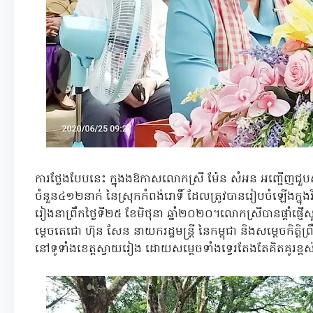
ការថ្លែងបែបនេះ ក្នុងងឱកាសលោកស្រី ម៉ែន សំអន អញ្ជើញជ
ចំនួន៤១២នាក់ នៃស្រុកកំពង់រោទិ៍ ដែលត្រូវបានរៀបចំឡើងក្នុងវិ
រៀងនាព្រឹកថ្ងៃទី២៥ ខែមិថុនា ឆ្នាំ២០២០។លោកស្រីបានផ្តាំផ្ញ
ម្តេចតេជោ ហ៊ុន សែន នាយករដ្ឋមន្រ្តី នៃកម្ពុជា និងសម្តេចកិត្តិព្
នៅទូទាំងខេត្តស្វាយរៀង ដោយសម្តេចទាំងទ្វេរតែងតែគិតគូរខ្ពស់