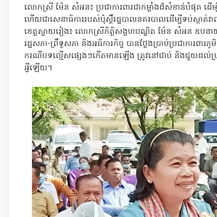
លោកស្រី ម៉ែន សំអន៖ ប្រជាការពារជាកម្លាំងដ៏សំខាន់បំផុត ដើម្បី
ហើយជាសេនាធិការរបស់ប៉ុស្តិ៍រដ្ឋបាលនគរបាលដើម្បីទប់ស្កាត់រ
ខេត្តស្វាយរៀង៖ លោកស្រីកិត្តិសង្គហបណ្ឌិត ម៉ែន សំអន ឧបនាយករដ្
រដ្ឋសភា-ព្រឹទ្ធសភា និងអធិការកិច្ច បានថ្លែងប្រាប់ប្រជាការពារភ
ករណីបទល្មើសផ្សេងៗកើតមានឡើង ត្រូវនៅជាប់ និងជួយដល់ប្រជា
អ្វីឡើយ។