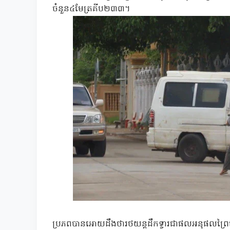
ចំនួន៤មែត្រគីប២៣៣។
ប្រភពបានអោយដឹងថារថយន្តដឹកទ្វារជាផលអនុផលព្រៃឈ