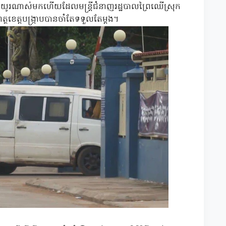
ជាយូរណាស់មកហើយដែលមន្រ្តីជំនាញរដ្ឋបាលព្រៃឈើស្រុក
េត្តបង្ក្រាបបានចាំតែទទួលតែម្តង។