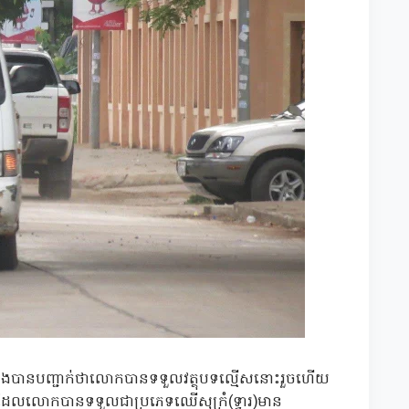
ឹងត្រែងបានបញ្ជាក់ថាលោកបានទទួលវត្ថុបទល្មើសនោះរួចហើយ
លោកបានទទួលជាប្រភេទឈើសុក្រំ(ទ្វារ)មាន