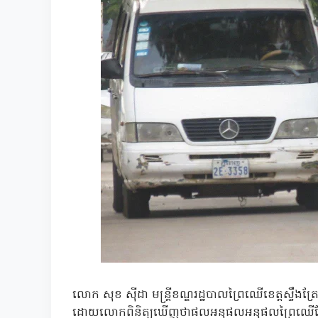
លោក សុខ ស៊ីដា មន្ត្រីខណ្ឌរដ្ឋបាលព្រៃឈើខេត្តស្ទ
ដោយលោកពិនិត្យឃើញថាផលអនុផលអនុផលព្រៃឈើដែល