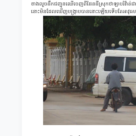
ខាងលួចដឹកជញ្ជូនឈើចេញពីដែនដីស្រុកថាឡាបរិវ៉ាត់
នោះមិនដែលឃើញបង្ក្រាបបាននោះឡើយទើបតែអាវុធហត្ថខ