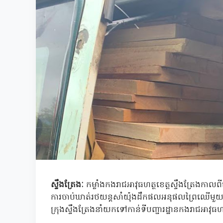
ស្ទឹងត្រែងៈ
កម្លាំងកងរាជអាវុធហត្ថខេត្តស្ទឹងត្រែងកា
ការចាប់ឃាត់រថយន្តសាំយ៉ុងដឹកផលអនុផលព្រៃឈើមួយគ្
ក្រុងស្ទឹងត្រែងនាំយកទៅកាន់ទីបញ្ជារដ្ឋានកងរាជអាវ