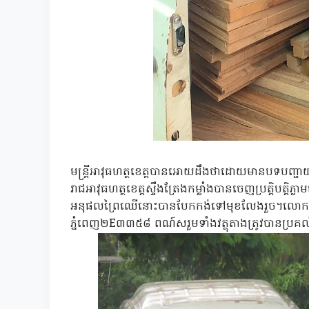
មន្ត្រីអាវុធហត្ថខេត្តបានអោយដឹងថាដោយមានបទបញ្ជាយ៉ា
រាជអាវុធហត្ថខេត្តស្ទឹងត្រែងកម្លាំងបានចេញប្រត្តិប
អនុផលព្រៃឈើនោះបានបែកកង់ទៅមុខលែងរួច។លោកថា
ភ្នំពេញ២E៣៣៥៨ ពណ៍សរួមទាំងវត្ថុតាងត្រូវបានប្រគល់