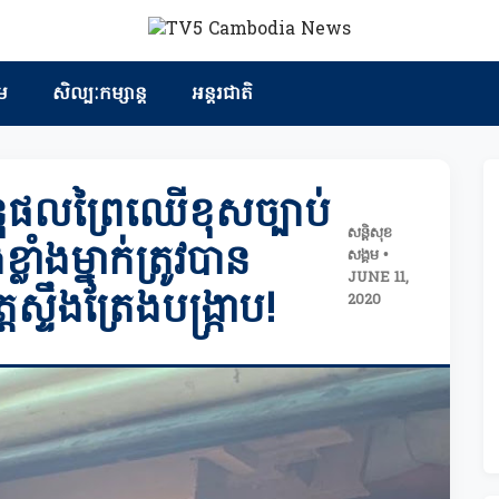
ម
សិល្បៈកម្សាន្ត
អន្តរជាតិ
ុផលព្រៃឈើខុសច្បាប់
សន្តិសុខ
ំងម្នាក់ត្រូវបាន
សង្គម •
JUNE 11,
ស្ទឹងត្រែងបង្ក្រាប!
2020