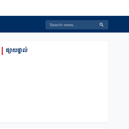
ផ្សាយផ្ទាល់