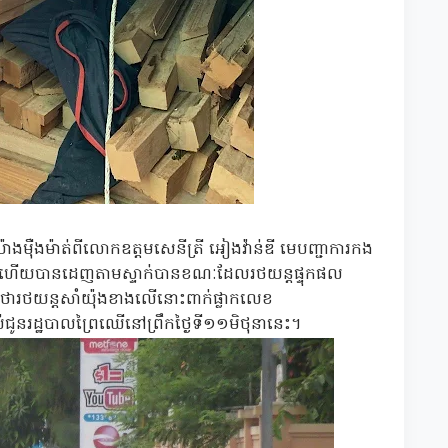
ងម៉ឺងម៉ាត់ពីលោកឧត្តមសេនីត្រី អៀងវ៉ាន់ឌី មេបញ្ជាការកង
ត្តិភ្លាមហើយបានដេញតាមស្ទាក់បានខណៈដែលរថយន្តផ្ទុកផល
រថយន្តសាំយ៉ុងខាងលើនោះពាក់ផ្លាកលេខ
ជូនរដ្ឋបាលព្រៃឈើនៅព្រឹកថ្ងៃទី១១មិថុនានេះ។