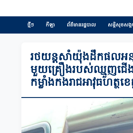
ថ្មីៗ
កីឡា
ព័ត៏មានរដ្ឋបាល
សន្តិសុខសង្គ
រថយន្តសាំយ៉ុងដឹកផលអន
មួយគ្រឿងរបស់ឈ្មួញជើងខ្លា
កម្លាំងកងរាជអាវុធហត្ថខេត្ត