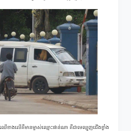
ើខាងលើគឺមានម្ចាស់ឈ្មោះផាន់ណា គឺជាមេឈ្មួញជើងខ្លាំង