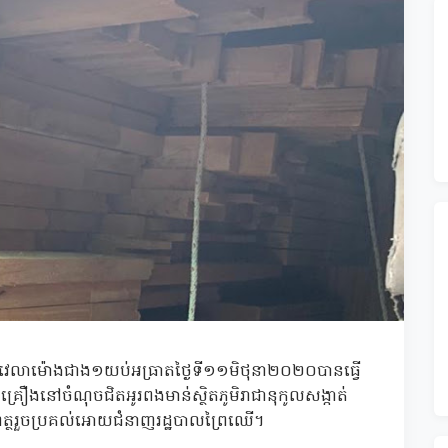
លពីវេលាម៉ោងជាង១យប់អធ្រាតថ្ងៃទី១១មិថុនា២០២០បានធ្វើ
រឿងនៅចំណុចជិតអូរពងមាន់ស្ថិតភូមិរាជានុកូលសង្កាត់
ុធហត្ថរួចប្រគល់អោយជំនាញរដ្ឋបាលព្រៃឈើ។