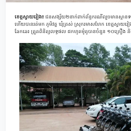
ខេត្តស្វាយរៀង​៖
ជនសង្ស័យ​២​នាក់​ពាក់ព័ន្ធ​ករណី​លួច​មាន​ស្ថាន​ទម
ហើយ​បាន​រត់​មក ភូមិ​វត្ត ឃុំ​ត្រស់ ស្រុក​រមាសហែក ខេត្តស្វាយរៀង
ឆែកឆេរ ត្រួតពិនិត្យ​លទ្ធផល ដកហូត​ម៉ូតូ​បាន​ចំនួន ១០​គ្រឿង និ