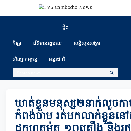
ថ្មីៗ
កីឡា
ព័ត៏មានរដ្ឋបាល
សន្តិសុខសង្គម
សិល្បៈកម្សាន្ត
អន្តរជាតិ
ឃាត់ខ្លួន​មនុស្ស​២​នាក់​លួច​កាច
កំពង់ចាម រត់​មក​លាក់ខ្លួន​នៅ
ដកហូត​ម៉ូតូ ១០​គ្រឿង និង​រថ