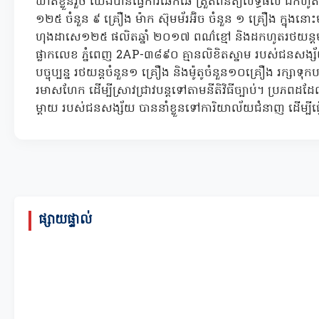
ឃាត់ខ្លួន​រួច យើង​បានធ្វើ​ការឆែកឆេ ត្រួតពិនិត្យ​លទ្ធផល ដកហូត
១២៥ ចំនួន ៩ គ្រឿង ម៉ាក ស៊ុម​ម័​រ​អ៊ិ​ច ចំនួន ១ គ្រឿង ក្នុងនោះ​
ហុងដា​សេ​១២៥ ផលិត​ឆ្នាំ ២០១៧ ពណ៌​ខ្មៅ និង​ដកហូត​រថយន្ដ
ផ្លាកលេខ ភ្នំពេញ 2AP-៣៨៩០ គ្មាន​លិខិតស្នាម របស់​ជនសង្ស័យ​ដែល
បច្ចុប្បន្ន រថយន្ដ​ចំនួន​១ គ្រឿង និង​ម៉ូតូ​ចំនួន​១០​គ្រឿង រក្សាទ
រមាសហែក ដើម្បី​ស្រាវជ្រាវ​បន្ត​ទៅតាម​នីតិវិធី​ច្បាប់​។​ ​ប្រភព​
ម្ដាយ របស់​ជនសង្ស័យ បាន​នាំខ្លួន​ទៅ​ការិយាល័យ​ជំនាញ ដើម្បី​ធ្
ផ្សាយផ្ទាល់