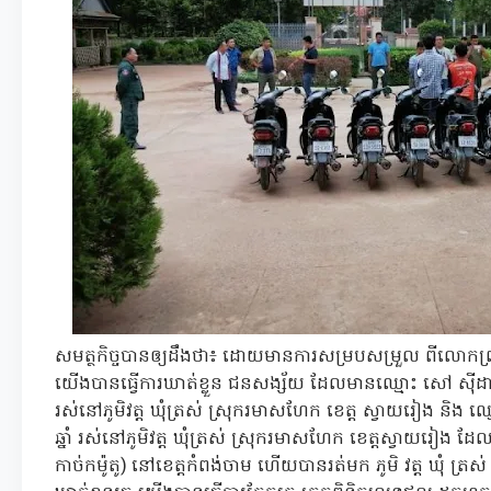
​សមត្ថកិច្ច​បាន​ឲ្យ​ដឹងថា​៖ ដោយមាន​ការសម្របសម្រួល ពី​លោក​ព
យើង​បានធ្វើការ​ឃាត់ខ្លួន ជនសង្ស័យ ដែលមាន​ឈ្មោះ សៅ ស៊ី​ដា
រស់នៅ​ភូមិ​វត្ត ឃុំ​ត្រស់ ស្រុក​រមាសហែក ខេត្ត ស្វាយរៀង និង 
ឆ្នាំ រស់នៅ​ភូមិ​វត្ត ឃុំ​ត្រស់ ស្រុក​រមាសហែក ខេត្តស្វាយរៀង ដែល
កាច់ក​ម៉ូតូ​) នៅ​ខេត្តកំពង់ចាម ហើយ​បាន​រត់​មក ភូមិ វត្ត ឃុំ ត