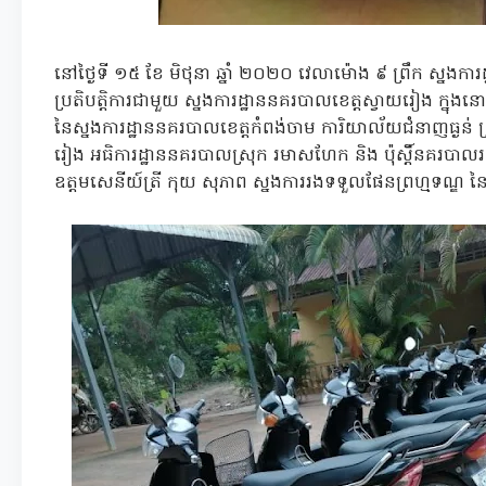
​នៅ​ថ្ងៃទី ១៥ ខែ មិថុនា ឆ្នាំ ២០២០ វេលា​ម៉ោង ៩ ព្រឹក ស្នងការ​ដ្
ប្រតិបត្តិការ​ជាមួយ ស្នងការដ្ឋាន​នគរបាល​ខេត្តស្វាយរៀង ក្នុងន
នៃ​ស្នងការដ្ឋាន​នគរបាល​ខេត្តកំពង់ចាម ការិយាល័យ​ជំនាញ​ធ្ងន់ 
រៀង អធិការដ្ឋាន​នគរបាល​ស្រុក រមាសហែក និង ប៉ុស្ដិ៍នគរបាល​
ឧ​ត្ត​ម​សេនីយ៍​ត្រី កុយ សុភាព ស្នងការរង​ទទួល​ផែន​ព្រហ្មទណ្ឌ ន