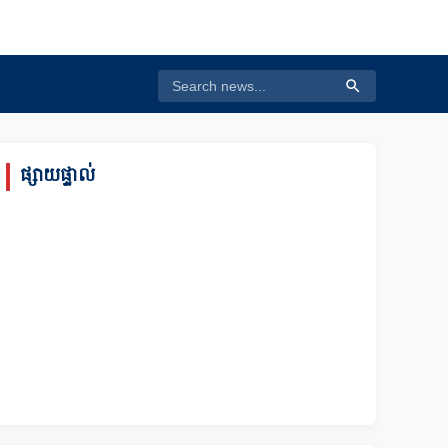
ផ្សាយផ្ទាល់