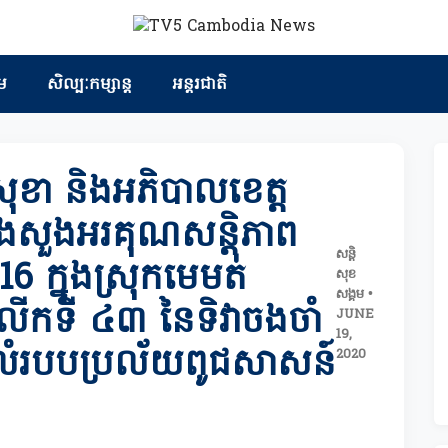
ម
សិល្បៈកម្សាន្ត
អន្តរជាតិ
ខា និងអភិបាលខេត្ត
 បួងសួងអរគុណសន្តិភាព
សន្តិ
6 ក្នុងស្រុកមេមត់
សុខ
សង្គម •
បលើកទី ៤៣ នៃទិវាចងចាំ
JUNE
19,
រំលំរបបប្រល័យពូជសាសន៍
2020