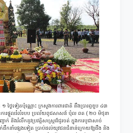
 ១ ថ្ងៃទៀតប៉ុណ្ណោះ ក្រសួងការពារជាតិ នឹងប្រារព្ធខួប ៤៣
់ការផ្តួលរំលំរបប ប្រល័យពូជសាសន៍ ប៉ុល ពត ( ២០ មិថុនា
ិងរំលឹកនូវប្រវត្តិសាស្ត្រដ៏ជូរចត់ ក្នុងការបូជាសាច់
់ដឹកនាំផ្សេងទៀត ប្រាប់ដល់យុវជនជំនាន់ក្រោយឱ្យដឹង និង