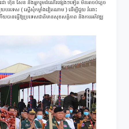
េជោ ហ៊ុន សែន និងអ្នករួមដំណើរផ្សេងៗទៀត មិនអាចបំភ្លេច
ទេស ( ស្នើសុំកម្លាំងវៀតណាម ) ដើម្បីជួយ រំដោះ
ើយបានធ្វើឱ្យប្រទេសជាតិមានសុខសន្តិភាព និងការអភិវឌ្ឍ