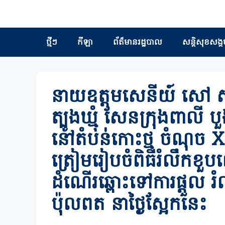
ថ្មីៗ
កីឡា
ព័ត៏មានរដ្ឋបាល
សន្តិសុខសង្គ
នាយឧត្តមសេនីយ៍ សៅ សុ
ត្បូងឃ្មុំ សែនក្រុងពាលី
នៅតំបន់កោះថ្ម ចំណុច X1
ត្រៀមរៀបចំពិធីរំលឹកខួ
ដំណើរឆ្ពោះទៅការផ្ដួល 
ប៉ុលពត នាថ្ងៃស្អែកនេះ