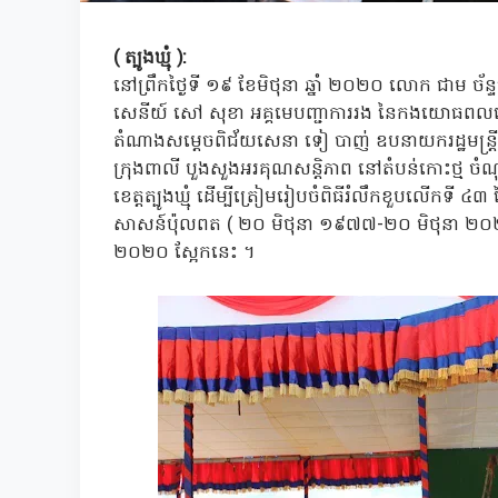
( ត្បូងឃ្មុំ ):
នៅព្រឹកថ្ងៃទី ១៩ ខែមិថុនា ឆ្នាំ ២០២០ លោក ជាម ច័ន
សេនីយ៍ សៅ សុខា អគ្គមេបញ្ជាការរង នៃកងយោធពលខេមរ
តំណាងសម្ដេចពិជ័យសេនា ទៀ បាញ់ ឧបនាយករដ្ឋមន្ត្រី រដ
ក្រុងពាលី បួងសួងអរគុណសន្តិភាព នៅតំបន់កោះថ្ម ចំណុ
ខេត្តត្បូងឃ្មុំ ដើម្បីត្រៀមរៀបចំពិធីរំលឹកខួបលើកទី 
សាសន៍ប៉ុលពត ( ២០ មិថុនា ១៩៧៧-២០ មិថុនា ២០២០ ) ដែ
២០២០ ស្អែកនេះ ។