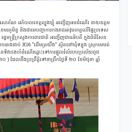
្ទសោភ័ណ អភិបាលខេត្តត្បូងឃ្មុំ អញ្ជើញអមដំណើរ នាយឧត្តម
ភូមិន្ទ និងជាមេបញ្ជាការកងរាជអាវុធហត្ថលើផ្ទៃប្រទេស
្ឋមន្ត្រីក្រសួងការពារជាតិ អញ្ជើញជាធអិបតី ក្នុងពិធីសែន
ចអាងដាច់ X16 "ដើមត្រយឹង" ស្ថិតនៅឃុំទន្លូង ស្រុកមេមត់
៤៣ នៃទិវាចងចាំដំណើរឆ្ពោះទៅការផ្ដួលរំលំរបបប្រល័យពូជ
លនឹងប្រព្រឹត្តិទៅនាព្រឹកថ្ងៃទី ២០ ខែមិថុនា ឆ្នាំ