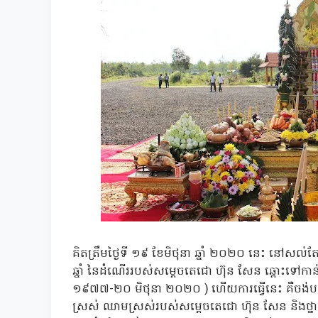
គិតត្រឹមថ្ងៃទី ១៩ ខែមិថុនា ឆ្នាំ ២០២០ នេះ នៅសល់តែ
ឆ្នាំ នៃដំណើររបស់សម្ដេចតេជោ ហ៊ុន សែន ឆ្ពោះទៅកាន
១៩៧៧-២០ មិថុនា ២០២០ ) ហើយការធ្វើនេះ គឺចង់បញ្ជាក់ ន
ស្រស់ ឈាមស្រស់របស់សម្តេចតេជោ ហ៊ុន សែន និងថ្នាក