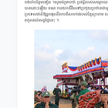
ចងចាំបន្ថែមទៀត ។សូមជម្រាបថា ប្រវត្តិរបស់សម្ដេចត
បាននោះឡើយ ខណៈការយកជីវិតទៅប្រថុយប្រថានជាមួយបរ
ប្រទេសជាតិឱ្យរួចផុតពីរបបដ៏សាហាវរបស់ខ្មែរក្រហម ហ
រហូតដល់សព្វថ្ងៃនេះ ។