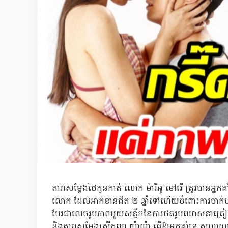
តារាសម្តែងថៃកូនកាត់ លោក ម៉ារីអូ មៅរើ ត្រូវបានអ្នកគា
លោក ដែលអាក់ខានជិត ២ ឆ្នាំទៅហើយចំពោះការចាក់ប
បែរជាលេចរូបភាពមួយសន្លឹកនៃការថតរូបឃោសនាត្រៀមថតខ
និងតារាសម្តែងស្រីកញ្ញា យ៉ាយ៉ា ធ្វើឱ្យអ្នកគាំទ្រ សប្បាយច