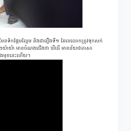
ូមែនទិកផ្អែមល្អែម និងជារឿងទី១ ដែលលោកត្រូវទុកសក់
ូ និងយ៉ាយ៉ា មានចំណងជើងថា ឃឺធើ មានន័យជាភាសា
ខាងមុខនេះហើយ។