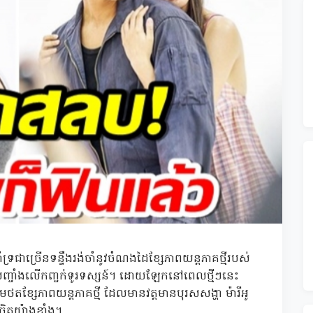
ំទ្រជាច្រើនទន្ទឹងរង់ចាំនូវចំណងដៃខ្សែភាពយន្តភាគថ្មីរបស់
ញ្ចាំងលើកញ្ចក់ទូរទស្សន៍។ ដោយឡែកនៅពេលថ្មីៗនេះ
្សែភាពយន្តភាគថ្មី ដែលមានវត្តមានបុរសសង្ហា ម៉ារីអូ
ិត្តយ៉ាងខ្លាំង។