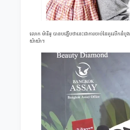
លោក ម៉ារីអូ បានបង្ហើបថានេះជាការចាប់ដៃគូលើកដំបូ
យ៉ាយ៉ា។