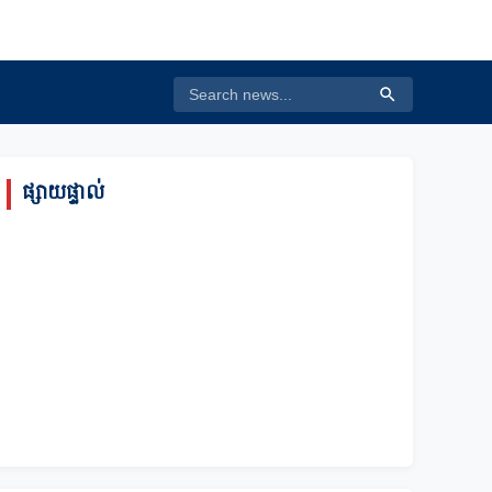
ផ្សាយផ្ទាល់