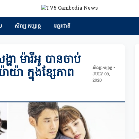
ម
សិល្បៈកម្សាន្ត
អន្តរជាតិ
្ហា ម៉ារីអូ បានចាប់
សិល្បៈកម្សាន្ត •
ាយ៉ា ក្នុងខ្សែភាព
JULY 03,
2020