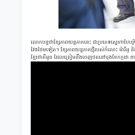
លោកបន្តថាខ្សែភាពយន្តភាគនេះ ជាប្រភេទស្នេហាបែបរ៉
វែងថែមទៀត។ ខ្សែភាពយន្តភាគថ្មីរបស់កំលោះ ម៉ារីអ
ខ្មែរថាគឺអូន ដែលត្រៀមនឹងចេញថតនៅចុងខែកក្កដា 