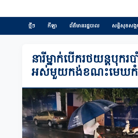
ថ្មីៗ
កីឡា
ព័ត៏មានរដ្ឋបាល
សន្តិសុខសង្គ
នារីម្នាក់បេីករថយន្តបុករបាំ
អស់មួយកង់ខណះមេឃកំពុង