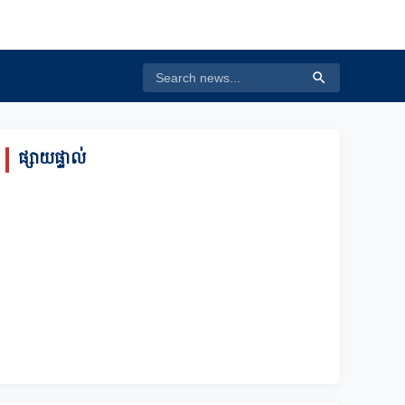
ផ្សាយផ្ទាល់