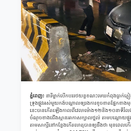
ភ្នំពេញ
​៖​ នារីម្នាក់បេីកបររថយន្តខណះមេឃកំពុងធ្លាក់ភ
ទ្រូងផ្លូវអស់មួយកង់បណ្តាលឲ្យរងការខូចខាតផ្នែកខាង
នេះបានកេីតឡេីងកាលពីវេលាម៉ោង១២និង១០នាទីរំលងអាធ
ចំណុចខាងជេីងស្ពានអាកាសក្បាលថ្នល់​ តាមបណ្តោយផ្លូវនរ
តាមសាក្សីនៅកន្លែងកេីតហេតុបានឲ្យដឹងថា​ មុនពេលកេី