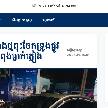
ម
សិល្បៈកម្សាន្ត
អន្តរជាតិ
ងថ្មពុះចែកទ្រូងផ្លូវ
សន្តិសុខសង្គម •
ធ្លាក់ភ្លៀង
JULY 24, 2020