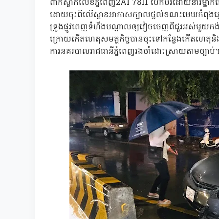
ពាក់ស្លាកលេខភ្នំពេញ2AI 7811 បេីកបរដោយនារីម្នាក់ធ្
ដោយចុះពីលេីស្ពានអាកាសក្បាលថ្នល់ខណះមេឃកំពុងភ្លៀង
ទ្រូងផ្លូវពេញទំហឹងបណ្តាលឲ្យវៀចចេញពីជួរអស់មួយកង
ក្រោយកេីតហេតុសមត្ថកិច្ចបានចុះទៅកន្លែងកេីតហេតុន
ការនគរបាលរាជធានីភ្នំពេញរងចាំដោះស្រាយតាមច្បាប់