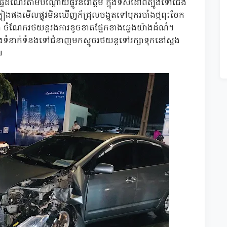
វេីដំណេីរតាមបណ្តោយផ្លូវនរោត្តម ក្នុងទិសដៅពីត្បូងទៅជេីង
ផងមេីលផ្លូវមិនឃេីញក៏ជ្រុលចង្កូតទៅបុករបាំងថ្មពុះចែក
់​ ចំណែករថយន្តរងការខូចខាតផ្នែកខាងឆ្វេងយ៉ាងដំណំ។
ិងទំនាក់ទំនងទៅជំនាញមកស្ទូចរថយន្តទៅរក្សាទុកនៅស្នង
៕