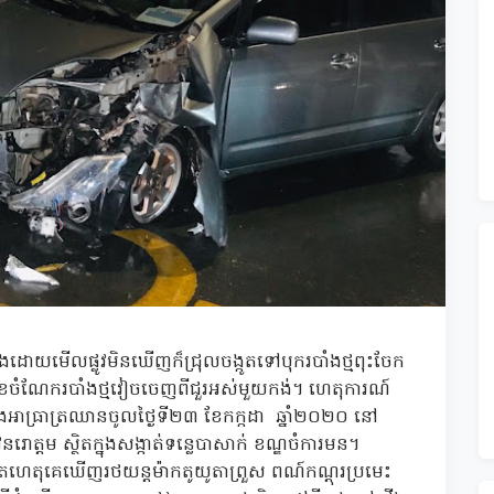
្លៀងដោយមេីលផ្លូវមិនឃេីញក៏ជ្រុលចង្កូតទៅបុករបាំងថ្មពុះចែក
មុខចំណែករបាំងថ្មវៀចចេញពីជួរអស់មួយកង់។ ​ហេតុការណ៍​
្រាត្រឈានចូលថ្ងៃទី២៣​ ខែកក្កដា​ ឆ្នាំ២០២០​ នៅ
ោត្តម ស្ថិតក្នុងសង្កាត់ទន្លេបាសាក់​ ខណ្ឌចំការមន​។
តហេតុគេឃេីញរថយន្តម៉ាកតូយូតាព្រួស​ ពណ៍កណ្តុរប្រមេះ​