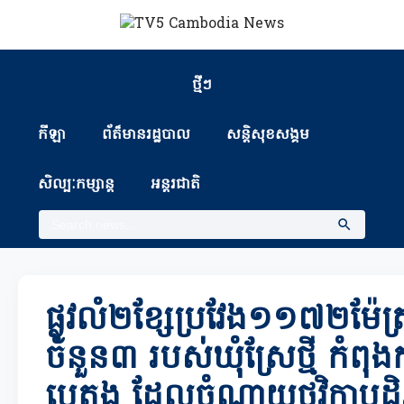
ថ្មីៗ
កីឡា
ព័ត៏មានរដ្ឋបាល
សន្តិសុខសង្គម
សិល្បៈកម្សាន្ត
អន្តរជាតិ
ផ្លូវលំ២ខ្សែប្រវែង១១៧២ម៉ែត្រ
ចំនួន៣ របស់ឃុំស្រែថ្មី កំពុង
បេតុង ដែលចំណាយថវិកាបដិ