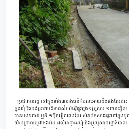
ប្រជាពលរដ្ឋ នៅក្នុងទាំង៣ខាងលើក៏បានអោយដឹងផងដែរថា៖ ជារ
ក្នុងឃុំ តែបង់ប្រាក់បដិភាគសំរាប់ធ្វើផ្លូវក្នុង១គ្រួសារ ១ពាន់រៀល ប
បានបង់៥ពាន់ ឬក៏ ១ម៉ឺនរៀលផងដែរ សំរាប់កសាងផ្លូវនៅក្នុងមូ
យ៉ាងជ្រាលជ្រៅផងដែរ ដល់អាជ្ញាធរឃុំ និងប្រមុខរាជរដ្ឋាភិបាល 