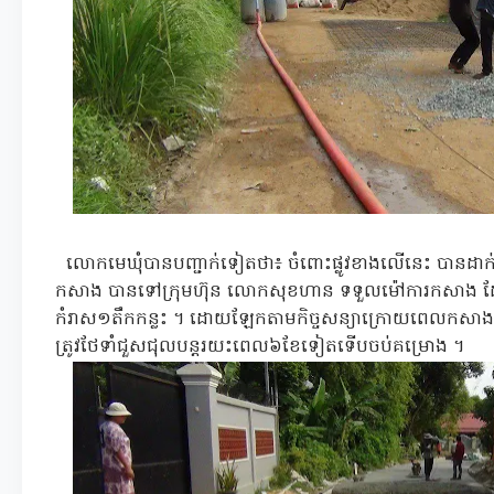
លោកមេឃុំបានបញ្ជាក់ទៀតថា៖ ចំពោះផ្លូវខាងលើនេះ បានដាក់អោ
កសាង បានទៅក្រុមហ៊ុន លោកសុខហាន ទទួលម៉ៅការកសាង ដែល
កំរាស១តឹកកន្លះ ។ ដោយឡែកតាមកិច្ចសន្យាក្រោយពេលកសាងរួចរ
ត្រូវថែទាំជួសជុលបន្តរយះពេល៦ខែទៀតទើបចប់គម្រោង ។