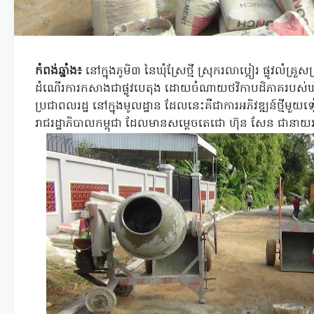
កំពង់ឆ្នាំង៖
នៅក្នុងភូមិ៣ នៃឃុំស្រែថ្មី ស្រុករលាប្អៀរ ផ្លូវលំគ
ដំណើរការកសាងជាផ្លូវបេតុង ដោយចំណាយថវិកាបដិភាគរបស់ឃុំ 
ប្រជាពលរដ្ឋ នៅក្នុងមូលដ្ឋាន ដែលនេះគឺជាការអភិវឌ្ឍន៍ថ្មីមួយទៀ
រាជរដ្ឋាភិបាលកម្ពុជា ដែលមានសម្តេចតេជោ ហ៊ុន សែន ជានាយរដ្ឋ