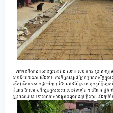
ទាក់ទងនិងការកសាងផ្លូវនេះដែរ លោក សុខ ហាន ប្រធានក្រុម
បាននិយាយអោយដឹងថា៖ ការកិច្ចសន្យាបើគ្មានប្រធានស័ក្តក្នុងព
កើត) គឺការកសាងផ្លូវ១ខ្សែប្រវែង ៨៥៥ម៉ែត្រ នៅក្នុងភូមិក្តីត្
កំណត់ ដែលអាចនឹងរួចក្នុងរយះពេល២ខែទៀត ។ ចំណែកផ្លូវនៅចំណ
ត្រូវកសាងបន្ត នៅពេលកសាងផ្លូវបេតុងក្នុងភូមិក្តីត្នោត និងភូម