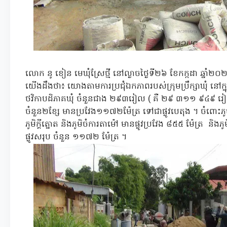
លោក នូ ខៀន មេឃុំស្រែថ្មី នៅល្ងាចថ្ងៃទី២៦ ខែកក្កដា ឆ្ន
យើងដឹងថា៖ យោងតាមការប្រជុំឯកភាពរបស់ក្រុមប្រឹក្សាឃុំ នៅក
ថវិកាបដិភាគឃុំ ចំនួនជាង ២៩៣រៀល ( គឺ ២៩ ៣១១ ៩៤៩ រៀល 
ចំនួន២ខ្សែ មានប្រវែង១១៧២ម៉ែត្រ ទៅជាផ្លូវបេតុង ។ ចំពោះ
ភូមិក្តីត្នោត និងភូមិចំការតាម៉ៅ មានផ្លូវប្រវែង ៨៥៥ ម៉ែត្រ និង
ផ្លូវសរុប ចំនួន ១១៧២ ម៉ែត្រ ។