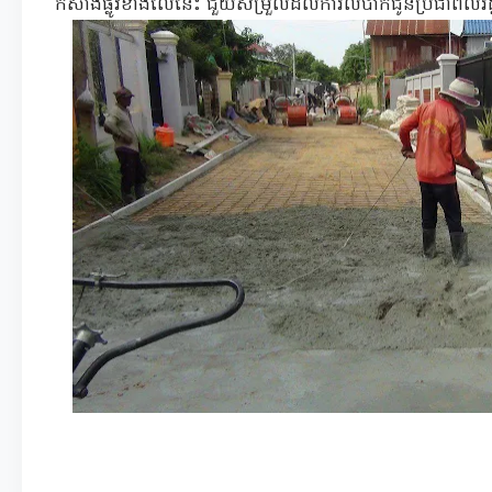
កសាងផ្លូវខាងលើនេះ ជួយសម្រួលដល់ការលំបាកជូនប្រជាពលរដ