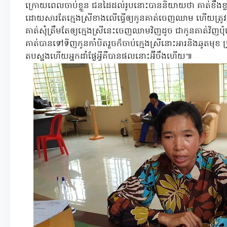
ក្រោយពេលចាប់ខ្លួន ជនដៃដល់រូបនោះបាននិយាយថា គាត់ខឹ
ដោយសារតែក្មេងស្រីខាងលើធ្វើឲ្យកូនគាត់ចេញឈាម ហើយត្រូវដ
គាត់សុំត្រឹមតែឲ្យក្មេងស្រីនេះចេញឈាមវិញដូច ជាកូនគាត់វ
គាត់បានទៅទិញកូនកាំបិតរួចក៏ចាប់ក្មេងស្រីនោះអារនិងឆូតមុខ ច
តបស្នងហើយអ្នកដាំផ្លែអ្វីគឺបានផលនោះអ៊ីចឹងហើយ៕