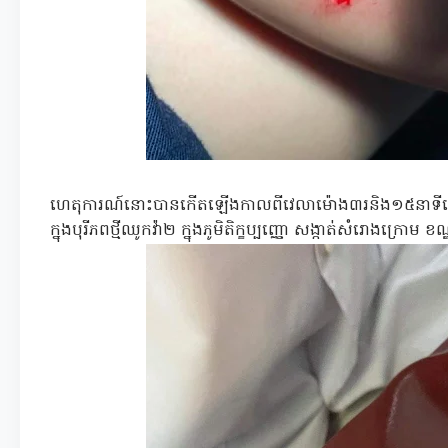
ហេតុការណ៍នោះបានកើតឡើងកាលពីវេលាម៉ោង៣រនិង១៥នាទីសៀល
ក្នុងបុរីភពថ្មីឈូកវ៉ា២ ក្នុងភូមិតិក្ខប្បញ្ញោ សង្កាត់សំរោងក្រោ