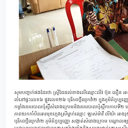
សូមបញ្ជាក់ផងដែរថា ស្រ្តីដៃដល់ខាងលើឈ្មោះលីវ ប៊ុន ធឿន អាយុ៤
លំនៅផ្ទះលេខ៦ ផ្លូវលេខ២៦ បុរីភពថ្មីឈូកវ៉ា២ ក្នុងភូមិតិក្ខប្បញ្
កម្លាំងនគរបាលប៉ុស្តិ៍សំរោងក្រោមនិងនគរបាលប៉ុស្តិ៍កាកាបទី២ ធ្
ភាពយកកាំបិតអារមុខក្មេងស្រីម្នាក់ឈ្មោះ ឡាស់ម៉ាវី លីយ៉ា អា
បុរីភពថ្មីឈូកវ៉ា២ ភូមិតិក្ខប្បញ្ញោ សង្កាត់សំរោងក្រោម បណ្ដាលឲ