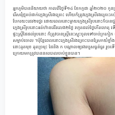
អ្នកភូមិបាននិយាយថា កាលពីថ្ងៃទី១៤ ខែកក្កដា ឆ្នាំ២០២០ ក
រើសដុំថ្មគប់ដាក់ក្មេងស្រីរងគ្រោះ ហើយក៏ត្រូវក្មេងស្រីរងគ្រោ
បែករយះដេរ២ថ្នេរ ដោយពេលនោះម្ដាយក្មេងស្រីរូបនោះក៏បានជួយ
ក្មេងស្រីរូបនោះអត់ហ៊ានដើរលេង២ថ្ងៃ រហូតដល់ថ្ងៃកើតហេ
ផ្ទះស្រ្តីដៃដល់រូបនោះ ក៏ត្រូវបានស្រ្តីនេះស្ទុះចូលទៅចាប់ក្រក
សម្លាប់ចោល ។ប៉ុន្តែពេលនោះក្មេងស្រីរងគ្រោះបានស្រែកយំខ្លាំងបង
នោះឆូតមុខ ឆូតច្រមុះ ដៃនិង ក បណ្ដាលឲ្យរងរបួសធ្ងន់ធ្ងរ រួចទើបរ
ក្រោយមកត្រូវបាននគរបាលចាប់ខ្លួនបាន។