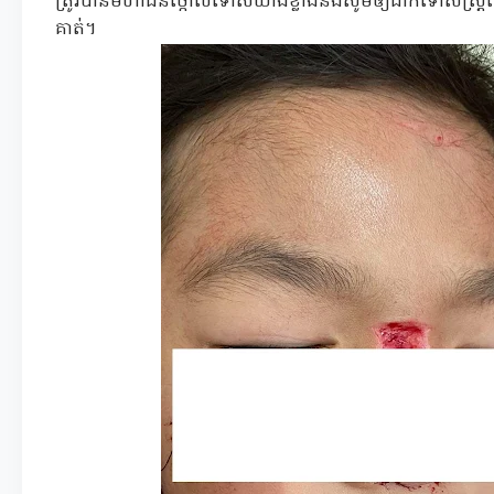
ត្រូវបានមហាជនថ្កោលទោសយ៉ាងខ្លាំងនិងសូមឲ្យដាក់ទោសស្រ្តីនេះ
គាត់។