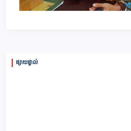
ផ្សាយផ្ទាល់