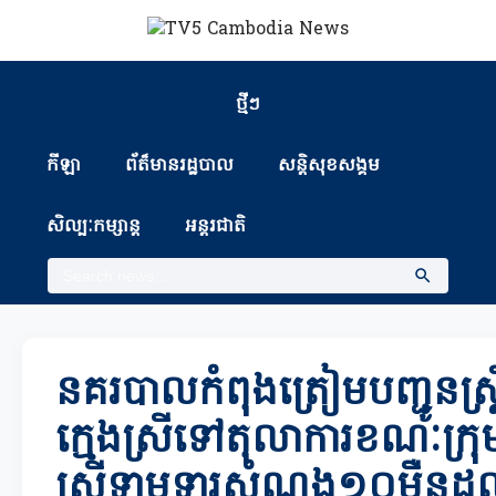
ថ្មីៗ
កីឡា
ព័ត៏មានរដ្ឋបាល
សន្តិសុខសង្គម
សិល្បៈកម្សាន្ត
អន្តរជាតិ
នគរបាលកំពុងត្រៀមបញ្ជូនស្រ
ក្មេងស្រីទៅតុលាការខណៈក្រុម
ស្រីទាមទារសំណង១០ម៉ឺនដុល្