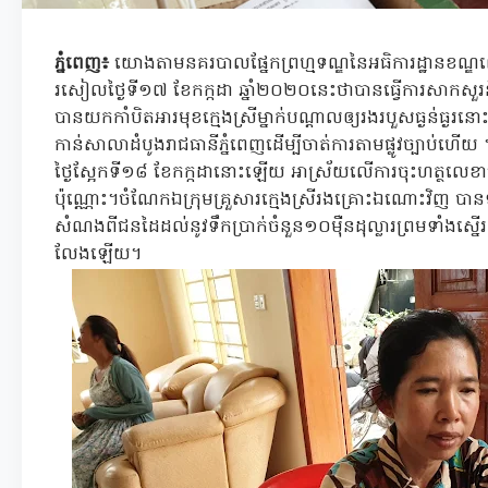
ភ្នំពេញ៖
យោងតាមនគរបាលផ្នែកព្រហ្មទណ្ឌនៃអធិការដ្ឋានខណ្ឌព
រសៀលថ្ងៃទី១៧ ខែកក្កដា ឆ្នាំ២០២០នេះថាបានធ្វើការសាកស
បានយកកាំបិតអារមុខក្មេងស្រីម្នាក់បណ្ដាលឲ្យរងរបួសធ្ងន់ធ្ងរ
កាន់សាលាដំបូងរាជធានីភ្នំពេញដើម្បីចាត់ការតាមផ្លូវច្បាប់ហើយ ។ប៉
ថ្ងៃស្អែកទី១៨ ខែកក្កដានោះឡើយ អាស្រ័យលើការចុះហត្ថលេ
ប៉ុណ្ណោះ។ចំណែកឯក្រុមគ្រួសារក្មេងស្រីរងគ្រោះឯណោះវិញ បាន
សំណងពីជនដៃដល់នូវទឹកប្រាក់ចំនួន១០ម៉ឺនដុល្លារព្រមទាំងស្នើ
លែងឡើយ។