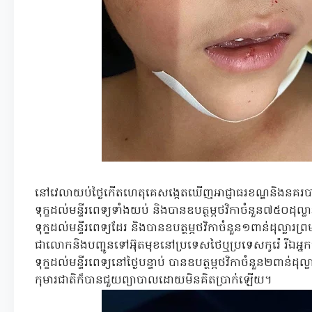
នៅវេលាយប់ថ្ងៃកើតហេតុគេសង្កេតឃើញអាជ្ញាធរខណ្ឌនិងនគរ
ទុក្ខដល់មន្ទីរពេទ្យទាំងយប់ និងបានឧបត្ថម្ភថវិកាចំនួន៧៥០
ទុក្ខដល់មន្ទីរពេទ្យដែរ និងបានឧបត្ថម្ភថវិកាចំនួន១ពាន់ដុល្លា
ជាលោកនិងបញ្ជូនទៅអ៊ុតមុខនៅប្រទេសថៃឬប្រទេសកូរ៉េ រីឯអ្នកស
ទុក្ខដល់មន្ទីរពេទ្យនៅថ្ងៃបន្ទាប់ បានឧបត្ថម្ភថវិកាចំនួន២ពាន
កុមារជាតិក៏បានជួយព្យាបាលដោយមិនគិតប្រាក់ឡើយ។