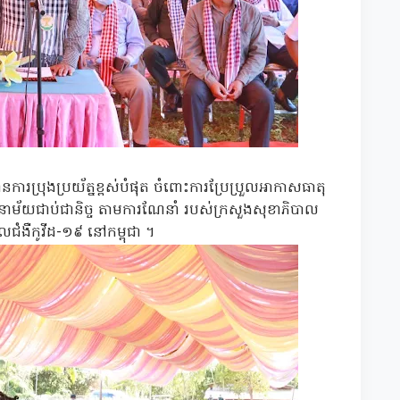
ការប្រុងប្រយ័ត្នខ្ពស់បំផុត ចំពោះការប្រែប្រួលអាកាសធាតុ
នូវអនាម័យជាប់ជានិច្ច តាមការណែនាំ របស់ក្រសួងសុខាភិបាល
ាលជំងឺកូវីដ-១៩ នៅកម្ពុជា ។