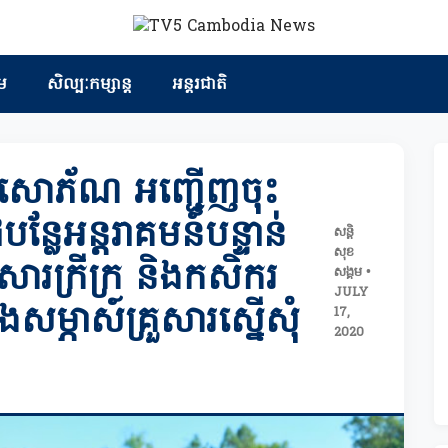
ម
សិល្បៈកម្សាន្ត
អន្តរជាតិ
្ទសោភ័ណ អញ្ជើញចុះ
ែ​អន្តរាគមន៍បន្ទាន់
សន្តិ
សុខ
រួសារក្រីក្រ និងកសិករ
សង្គម •
JULY
ម្ភាស៍គ្រួសារស្នើសុំ
17,
2020