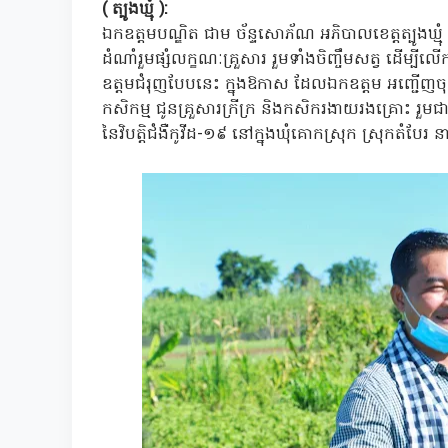
( ត្បូងឃ្មុំ ):
ឯកឧត្តមបណ្ឌិត ជាម ច័ន្ទសោភ័ណ អភិបាលខេត្តត្បូងឃ្មុំ 
ដំណាំរួមផ្សំលក្ខណៈគ្រួសារ រួមទាំងចិញ្ចឹមសត្វ​ ដេីម្
ឧត្តមជំរុញបែបនេះ ក្នុងឱកាស ដែលឯកឧត្តម អញ្ជើញចុះ
កសិកម្ម​ ជូនគ្រួសារក្រីក្រ និងកសិករងាយរងគ្រោះ រួមជាម
នៃវិបត្តិជំងឺកូវីដ-១៩ នៅក្នុងឃុំគោកស្រុក​ ស្រុកតំបែរ 