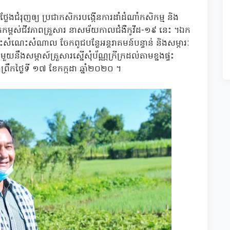
ថ្លែងជំរុញឲ្យ ប្រជាកសិករបង្កើនការដាំដំណាំកសិកម្ម និង
បីលេីកកម្ពស់ជីវភាព​គ្រួសារ នាសម័យកាលជំងឺកូវីដ-១៩ នេះ ។ឯក
សំណេះសំណាល ចែកពូជបន្លែ​អន្តរាគមន៍បន្ទាន់ និងសម្ភារៈ
ួយនឹងសម្ភាស៍គ្រួសារស្នើសុំប័ណ្ណក្រីក្រដល់តាមខ្នងផ្ទះ
នាព្រឹកថ្ងៃទី ១៧ ខែកក្កដា ឆ្នាំ២០២០ ។