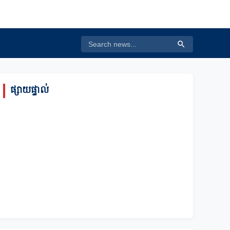
ផ្សាយផ្ទាល់