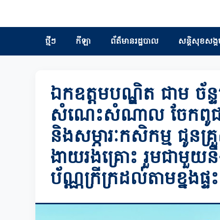
ថ្មីៗ
កីឡា
ព័ត៏មានរដ្ឋបាល
សន្តិសុខសង្គ
ឯកឧត្តមបណ្ឌិត ជាម ច័ន
សំណេះសំណាល ចែកពូជបន្ល
និងសម្ភារៈកសិកម្ម​ ជូនគ្
ងាយរងគ្រោះ រួមជាមួយនឹងស
ប័ណ្ណក្រីក្រដល់តាមខ្នងផ្ទះ