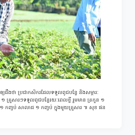
 បានឲ្យដឹងថា ប្រជាកសិករដែលទទួលពូជបន្លែ និងសម្ភារៈ
១ គ្រួសារៗទទួលពូជបន្លែរយៈពេលខ្លី រួមមាន ត្រកួន ១
ៃតឿ ១ កញ្ចប់ សាលាដ ១ កញ្ចប់ ក្នុងមួយគ្រួសារ ៕ សុខ ផន