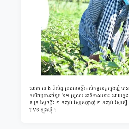
លោក ហេង ពិសិដ្ឋ ប្រធានមន្ទីរកសិកម្មខេត្តត្បូងឃ្មុំ
កសិកម្មមានចំនួន ៦១ គ្រួសារ នាឱកាសនោះ ដោយក្នុង 
គ.ក្រ ស្ពៃចង្កឹះ ១ កញ្ចប់ ស្ពៃក្រញាញ់ ២ កញ្ចប់ ស្ព
TV5 ត្បូងឃ្មុំ ។