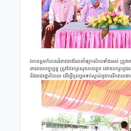
ឯកឧត្តមក៏បានអំពាវនាវណែនាំឲ្យកសិករទាំងអស់ ត្រូវមាន
នាពេលបច្ចុប្បន្ន ត្រូវថែរក្សាសុខភាពខ្លួន ដោយរក្សា
និងរាជរដ្ឋាភិបាល ដើម្បីចូលរួមទប់ស្កាត់នូវការរីករាលដ