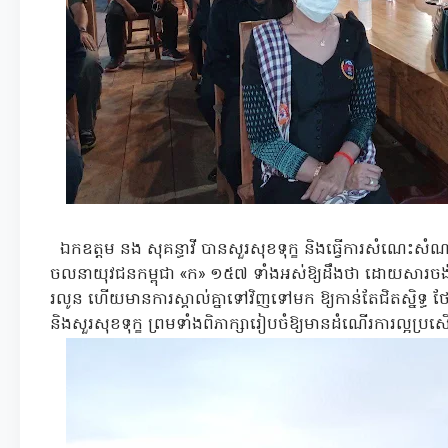
ឯកឧត្តម នង សុគន្ធាវី បានសួរសុខទុក្ខ និងធ្វើការសំណ
ចលនាយុវជនកម្ពុជា «ក» ១៥៧ ទាំងអស់ឱ្យដឹងថា ដោយសារច
រលូន ហើយមានការស្គាល់គ្នាទៅវិញទៅមក ឱ្យកាន់តែជិតស្និទ្ធ ថ
និងសួរសុខទុក្ខ ព្រមទាំងពិភាក្សារៀបចំឱ្យមានដំណើរការល្អប្រ