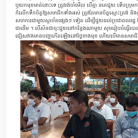
ឬយកមុខមាត់នោះទេ ត្រូវរង់ចាំមើល បើគ្មា នគេជួយ ទើបក្រុមក
ក៏លើកទឹកចិត្តឱ្យសមាជិកទាំងអស់ ត្រូវតែមានចិត្តស្មោះត្រង់ ន
សហការជាមួយស្ថាប័នផ្សេងៗ ទៀត ដើម្បីជួយដល់ប្រជាពលរដ្ឋ ដែ
ជាដើម ។ បើសិនជាចុះជួយនៅកន្លែងណាមួយ សូមរៀបចំធ្វើរបារយក
ជៀសវាងមានបញ្ហាកើតឡើងនៅថ្ងៃខាងមុខ ហើយបើមានសមាជិកថ្មី