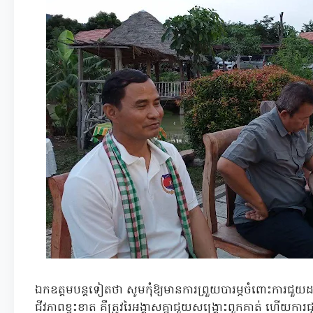
ឯកឧត្តមបន្តទៀតថា សូមកុំឱ្យមានការព្រួយបារម្ភចំពោះការជួយដល
ជីវភាពខ្វះខាត គឺត្រូវរៃអង្គាសគ្នាជួយសង្គ្រោះពួកគាត់ ហើយការជួយ