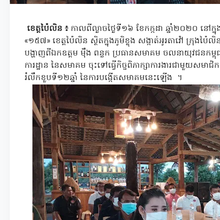
ខេត្តប៉ៃលិន ៖
កាលពីល្ងាចថ្ងៃទី១៦ ខែកក្កដា ឆ្នាំ២០២០ នៅក្
«១៥៧» ខេត្តប៉ៃលិន ស្ថិតក្នុងភូមិខ្លុង សង្កាត់អូរតាវ៉ៅ ក្រុងប
បង្ហាញពីឯកឧត្តម ម៉ឹង ពន្លក ប្រធានសមាគម ចលនាយុវជនកម្ពុជា
ការដ្ឋាន នៃសមាគម ចុះទៅធ្វើកិច្ចពិភាក្សាការងារជាមួយសមាជិក
រំលឹកខួបទី១២ឆ្នាំ នៃការបង្កើតសមាគមនេះឡើង ។