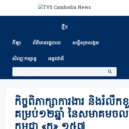
ថ្មីៗ
កីឡា
ព័ត៏មានរដ្ឋបាល
សន្តិសុខសង្គម
សិល្បៈកម្សាន្ត
អន្តរជាតិ
កិច្ចពិភាក្សាការងារ និងរំលឹកខ
គម្រប់១២ឆ្នាំ នៃសមាគមច
កម្ពុជា «ក» ១៥៧