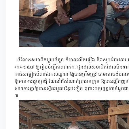
ចំណែកសមាជិកមួយចំនួន ក៏បានលើកឡើង និងសូមអំពាវនាវ 
«ក» ១៥៧ ឱ្យរៀបចំធ្វើកាតពាក់ក. ជូនដល់សមាជិកដែលមិនទាន់ប
កាត់សម្លៀកបំពាក់ឯកសណ្ឋាន ឱ្យបានត្រឹមត្រូវ តាមការចង់
ឱ្យមានការជួបប្រជុំ ណែនាំពីសំណាក់ប្រធានក្រុម ឱ្យបានញឹកញា
សហការគ្នាឱ្យបានស្អិតរមួតបន្ថែមទៀត ព្រោះបច្ចុប្បន្នហាក់ដូ
៕