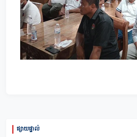
ផ្សាយផ្ទាល់