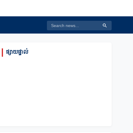
ផ្សាយផ្ទាល់