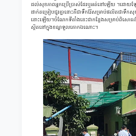
ដល់សុខភាពអ្នកប្រើប្រាស់ដែរឬអត់នៅឡើយ ។ដោយឡែកំ
ដាក់តម្រៀបជួរគ្នានោះគឺជាទឹករ៉ែសម្រាប់ផលិតជាទឹកស
នោះឡើយ។ចំណែកទីតាំងនេះជាកន្លែងសម្រាប់ពិសោធន
ស្ថិតនៅក្នុងខណ្ឌទួលគោកឯណោះ។