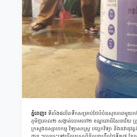
ភ្នំពេញ៖
ទីតាំងផលិតទឹកសម្រាប់ថែបំប៉នសុខភាពមួយកន
ភូមិថ្មគោល២ សង្កាត់ចោមចៅ២ ខណ្ឌពោធិសែនជ័យ ត្រូវបានក
ក្រសួងឧស្សាហកម្ម វិទ្យាសាស្រ្ត បច្ចេកវិទ្យា និងនវាន
ដ្ឋាន ។បានចុះទៅធ្វើការត្រួតពិនិត្យនាព្រឹកថ្ងៃទី១៧ 