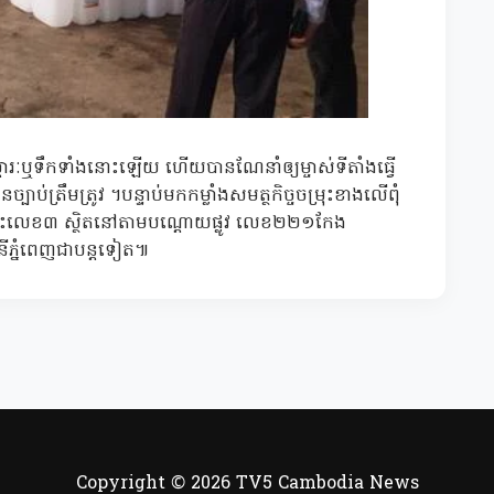
្ភារៈឬទឹកទាំងនោះឡើយ ហើយបានណែនាំឲ្យម្ចាស់ទីតាំងធ្វើ
្បាប់ត្រឹមត្រូវ ។បន្ទាប់មកកម្លាំងសមត្ថកិច្ចចម្រុះខាងលើពុំ
ៅផ្ទះលេខ៣ ស្ថិតនៅតាមបណ្ដោយផ្លូវ លេខ២២១កែង
នីភ្នំពេញជាបន្តទៀត៕
Copyright © 2026 TV5 Cambodia News