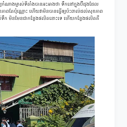
ណាងម្ចាស់ទីតាំងបានអះអាងថា ទឹកនៅក្នុងប៊ីដុងដែល
ុខភាពតែប៉ុណ្ណោះ ហើយវាមិនបានធ្វើឲ្យប៉ះពាល់ដល់សុខភាព
៍ទឹក មិនមែនជាកន្លែងផលិតនោះទេ ហើយកន្លែងផលិតគឺ