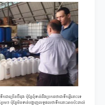
កជាច្រើនប៊ីដុង ប៉ុន្តែពុំទាន់ដឹងប្រកដថាជាទឹកអ្វីនោះទេ
ធន៍ភ្លាមៗ ប៉ុន្តែមិនទាន់បង្ហាញលទ្ធផលថាទឹកនោះអាចប៉ះពាល់