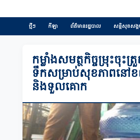
ថ្មីៗ
កីឡា
ព័ត៏មានរដ្ឋបាល
សន្តិសុខសង្គ
កម្លាំងសមត្ថកិច្ចម្រុះចុះត
ទឹកសម្រាប់សុខភាពនៅខ
និងទួលគោក