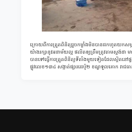
ក្រោយពីការត្រួតពិនិត្យរួចកម្លាំងមិនបានដកហូតយកសម
យ៉ាងរក្សានូវអនាម័យល្អ ផលិតឲ្យត្រឹមត្រូវតាមស្តង់ដា មានច
បានទៅធ្វើការត្រួតពិនិត្យទីតាំងមួយទៀតដែលស្ថិតន
ផ្លូវលេខ១៣៤ សង្កាត់ផ្សារដេប៉ូ២ ខណ្ឌទួលគោក រាជធា