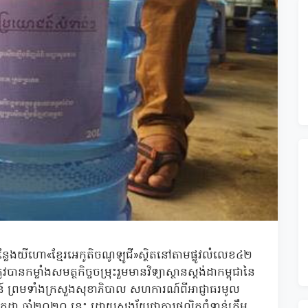
្លែងយីហោ«ខ្មែរអេកូតិចណូឡូជី»ស្ថិតនៅតាមផ្លូវលំលេខ៤២
ម្លាំងសមត្ថកិច្ចចម្រុះរួមមានវិទ្យាស្ថានស្តង់ដាកម្ពុជានៃ
ុវត្តន៍ ព្រមទាំងក្រសួងសុខាភិបាល សហការណ៍ពីអាជ្ញាធរមូល
ខែកក្កដា ឆ្នាំ២០២០ នេះ ដោយសង្ស័យថាការផលិតពុំទាន់ត្រឹម