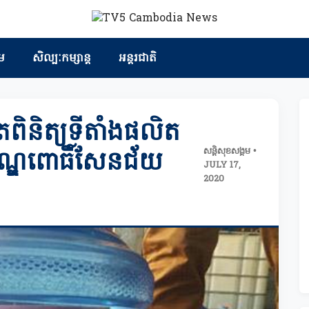
ម
សិល្បៈកម្សាន្ត
អន្តរជាតិ
្រួតពិនិត្យទីតាំងផលិត
សន្តិសុខសង្គម •
ណ្ឌពោធិ៍សែនជ័យ
JULY 17,
2020