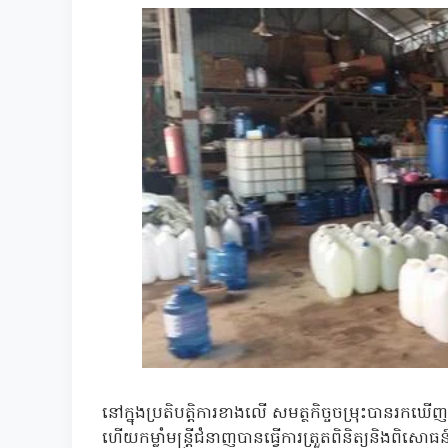
នៅក្នុងប្រតិបត្តិការខាងលើ សមត្ថកិច្ចចម្រុះបានរកឃើញទឹ
ហើយកម្លាំមន្រ្តីជំនាញបានធ្វើការត្រួតពិនិត្យនិងពិសោ