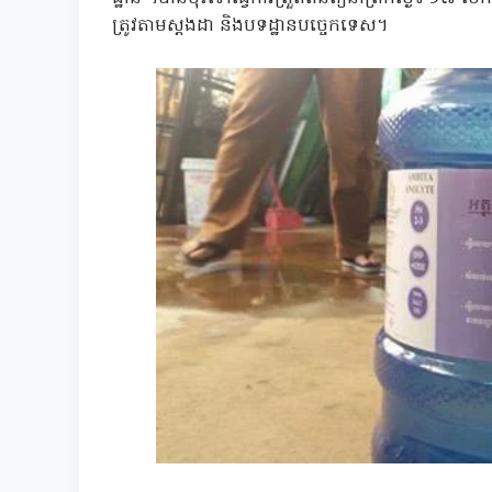
ត្រូវតាមស្តងដា និងបទដ្ឋានបច្ចេកទេស។