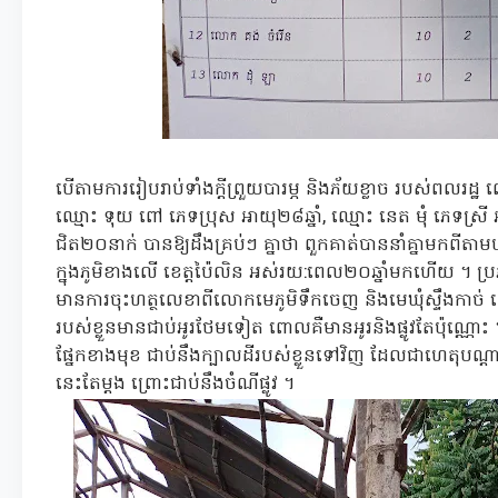
បើតាមការរៀបរាប់ទាំងក្តីព្រួយបារម្ភ និងភ័យខ្លាច របស់ពលរដ្ឋ 
ឈ្មោះ ទុយ ពៅ ភេទប្រុស អាយុ២៨ឆ្នាំ, ឈ្មោះ នេត មុំ ភេទស្រី
ជិត២០នាក់ បានឱ្យដឹងគ្រប់ៗ គ្នាថា ពួកគាត់បាននាំគ្នាមកពី
ក្នុងភូមិខាងលើ ខេត្តប៉ៃលិន អស់រយ:ពេល២០ឆ្នាំមកហើយ ។ 
មានការចុះហត្ថលេខាពីលោកមេភូមិទឹកចេញ និងមេឃុំស្ទឹងកាច់ ដ
របស់ខ្លួនមានជាប់អូរថែមទៀត ពោលគឺមានអូរនិងផ្លូវតែប៉ុណ្ណោះ
ផ្នែកខាងមុខ ជាប់នឹងក្បាលដីរបស់ខ្លួនទៅវិញ ដែលជាហេតុបណ្តា
នេះតែម្តង ព្រោះជាប់នឹងចំណីផ្លូវ ។