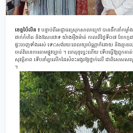
ខេត្តប៉ៃលិន ៖
បន្ទាប់ពីអាជ្ញាធរស្រុកសាលាក្រៅ បានដឹកនាំកម្លាំងស
ដាក់កំហិត និងឱសានវាទ យ៉ាងម៉ឺងម៉ាត់ កាលពីថ្ងៃទី០៧ ខែកក្កដា ឆ
ផ្ទះចេញទាំងអស់ ទោះសង់រយ:ពេលយូរប៉ណ្ណាក៏ដោយ និងគ្មានលក្ខ
ចាត់វិធានការតាមផ្លូវច្បាប់ ។ ហេតុដូច្នេះហើយ ទើបធ្វើឱ្យពួកគាត់
សុវត្ថិភាព ទើបនាំគ្នាលើកដៃសំពះអង្វរឱ្យថ្នាក់លើ ជាពិសេសស
។