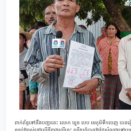
ពាក់ព័ន្ធទៅនឹងបញ្ហានេះ លោក ឃួន បេប មេភូមិទឹកចេញ បានរ
ឈប់ឱ្យរស់នៅលើដីខាងលើនេះ ហើយក៏បានឱ្យថ្លៃសំណងទៅប្រជ