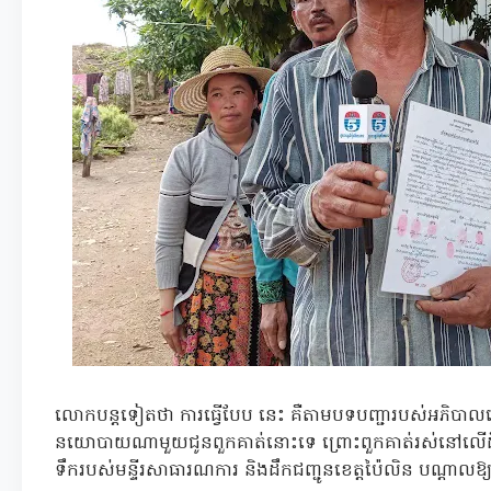
លោកបន្តទៀតថា ការធ្វើបែប នេះ គឺតាមបទបញ្ជារបស់អភិបា
នយោបាយណាមួយជូនពួកគាត់នោះទេ ព្រោះពួកគាត់រស់នៅលើដីចំ
ទឹករបស់មន្ទីរសាធារណការ និងដឹកជញ្ជូនខេត្តប៉ៃលិន បណ្តាលឱ