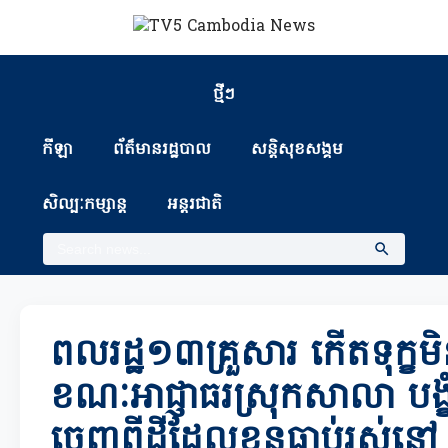
ថ្មីៗ
កីឡា
ព័ត៏មានរដ្ឋបាល
សន្តិសុខសង្គម
សិល្បៈកម្សាន្ត
អន្តរជាតិ
ពលរដ្ឋ១៣គ្រួសារ កើតទុក្ខមិ
ខណៈអាជ្ញាធរស្រុកសាលា បង្ខំឱ្
ចេញពីដីដែលខ្លួនធ្លាប់រស់ន