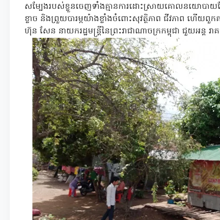
សម្បែងរបស់ខ្លួនចេញទាំងគ្មានការដោះស្រាយគោលនយោបាយបែបន
ខ្លាច និងព្រួយបារម្ភយ៉ាងខ្លាំងចំពោះសុវត្ថិភាព ជីវភាព ហើយពួ
ហ៊ុន សែន នាយករដ្ឋមន្រ្តីនៃព្រះរាជាណាចក្រកម្ពុជា ជួយអន្ត រ