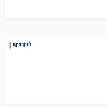
ផ្សាយផ្ទាល់