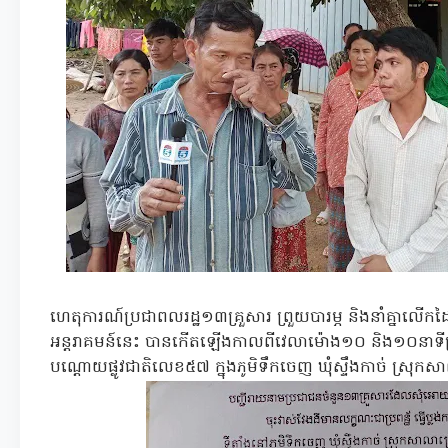
ហេតុការណ៍ប្រជាពលរដ្ឋ១៣គ្រួសារ ព្រួយបារម្ភ និងនាំគ្នាលើកដៃ
អន្តរាគមន៍នេះ បានកើតឡើងកាលពីវេលាម៉ោង១០ និង១០នាទីព្រ
បណ្តោយផ្លូវជាតិលេខ៥៧ ក្នុងភូមិទឹកចេញ ឃុំស្ទឹងកាច់ ស្រុកសា