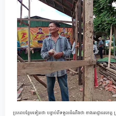
ប្រភពបន្ថែមទៀតថា បន្ទាប់ពីទទួលដំណឹងថា ខាងអាជ្ញាធរខេត្ត ស្