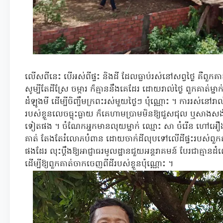
លើសពីនេះ បើអស់ពីផ្ទះ និងដី ដែលធ្លាប់រស់នៅសព្វថ្ងៃ គឺពួកគ
សូម្បីតែដីស្រែ ចម្ការ ក៏គ្មាននឹងគេដែរ ដោយរាល់ថ្ងៃ ពួកគាត់ម្ន
ដំឡូងមី ដើម្បីចិញ្ចឹមក្រពះរស់មួយថ្ងៃៗ ប៉ុណ្ណោះ ។ ការរស់នៅរា
របស់ខ្លួនលេចធ្លុះធ្លាយ ក៏គេហាមប្រាមមិនឱ្យជួសជុល ឬសាងស
ទៀតផង ។ ចំណែកអ្នកមានលុយម្នាក់ ឈ្មោះ សា ចំរើន ហៅអឿង
គាត់ តែងតែរំលោភបំពាន ដោយចាក់ដីលុបទៅលើដីផ្ទះរបស់ពួកគាត
ផងដែរ លុះប្តឹងឱ្យអាជ្ញាធរមូលដ្ឋានជួយអន្តរាគមន៍ បែរជាគ្មា
ដើម្បីឱ្យពួកគាត់ចាកចេញពីដីរបស់ខ្លួនប៉ុណ្ណោះ ។