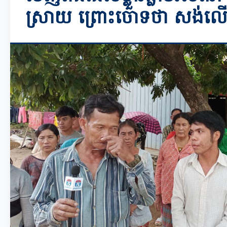
ស្រាយ ព្រោះចោទថា សង់លើដីច