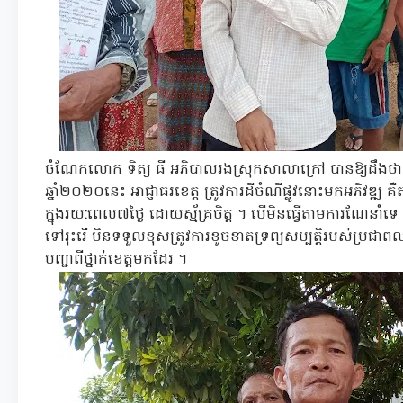
ចំណែកលោក ទិត្យ ធី អភិបាលរងស្រុកសាលាក្រៅ បានឱ្យដឹងថា 
ឆ្នាំ២០២០នេះ អាជ្ញាធរខេត្ត ត្រូវការដីចំណីផ្លូវនោះមកអភិវឌ្ឍ គឺត
ក្នុងរយ:ពេល៧ថ្ងៃ ដោយស្ម័គ្រចិត្ត ។ បើមិនធ្វើតាមការណែនា
ទៅរុះរើ មិនទទួលខុសត្រូវការខូចខាតទ្រព្យសម្បត្តិរបស់ប្រ
បញ្ជាពីថ្នាក់ខេត្តមកដែរ ។