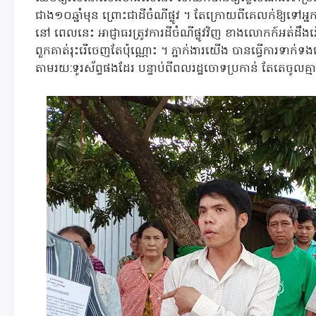
ជាង១០ឆ្នាំមុន ព្រោះជាដីចំណីផ្លូវ ។ តែក្រោយពីគេលក់ឱ្យទៅអ្
នៅ ពេលនេះ អាជ្ញាធរត្រូវការដីចំណីផ្លូវវិញ ខាងលោកក៍អត់ដឹង
ពួកគាត់រុះរើចេញតែប៉ុណ្ណោះ ។ ភ្នាក់ងារយើង បានធ្វើការទ
តាមរយ:ទូរស័ព្ទផងដែរ បន្ទាប់ពីពលរដ្ឋចោទប្រកាន់ តែតេចូល