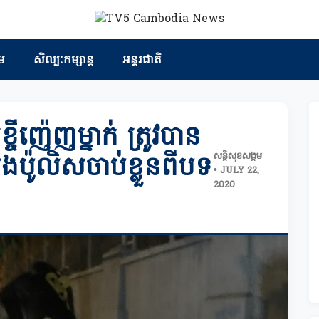
ម
សិល្បៈកម្សាន្ត
អន្តរជាតិ
្ចីញ៉េញម្នាក់​ ត្រូវបាន
សន្តិសុខសង្គម
ប៉ូលិសចាប់ខ្លួនពីបទ
• JULY 22,
2020