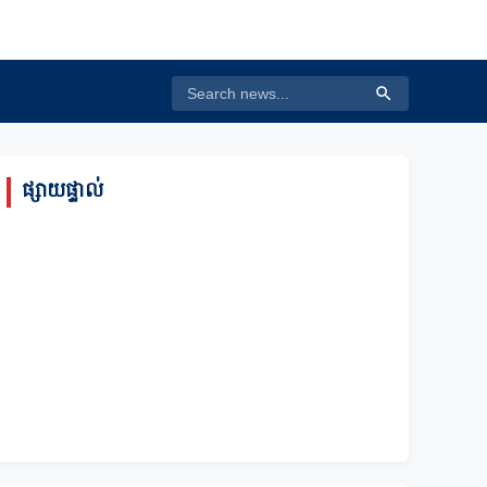
ផ្សាយផ្ទាល់