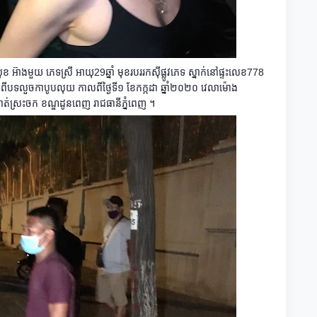
 អ៊ាងមួយ ភេទស្រី អាយុ29ឆ្នាំ មុខរបររកស៊ីផ្លូវភេទ ស្នាក់នៅផ្ទះលេខ778
ាប់ពីបទលួចកាបូបលុយ កាលពីថ្ងៃទី១​ ខែកក្កដា​ ឆ្នាំ​២០២០ វេលាម៉ោង
់ស្រះចក ខណ្ឌដូនពេញ​ រាជធានី​ភ្នំពេញ​ ។​