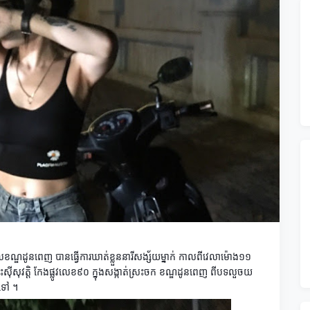
ាលខណ្ឌដូនពេញ​ បានធ្វើការឃាត់ខ្លួននារីសង្ស័យម្នាក់ កាលពីវេលាម៉ោង១១​
រះសុីសុវត្តិ​ កែងផ្លូវលេខ៩០​ ក្នុងសង្កាត់ស្រះចក​ ខណ្ឌដូនពេញ​ ពីបទលួចយ
ទៅ​ ។