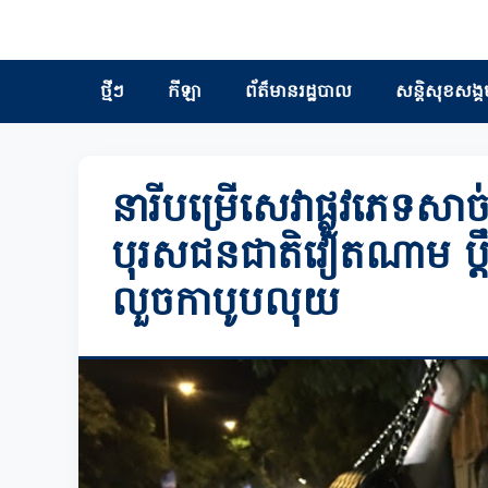
ថ្មីៗ
កីឡា
ព័ត៏មានរដ្ឋបាល
សន្តិសុខសង្គ
នារីបម្រើសេវាផ្លូវភេទសាច់ខ
បុរសជនជាតិវៀតណាម ប្តឹង
លួចកាបូបលុយ