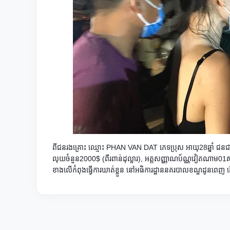
ពីជនរងគ្រោះ​ ឈ្មោះ​ PHAN VAN​ DAT ភេទប្រុស​ អាយុ28ឆ្នាំ ជ
លុយចំនួន2000$ (ពីរពាន់ដុល្លារ),​ អត្តសញ្ញាណប័ណ្ណវៀតណាម01ស
ខាងលេីកំពុងធ្វេីការឃាត់ខ្លួន នៅអធិការដ្ឋាននគរបាលខណ្ឌដូនពេញ ដេី