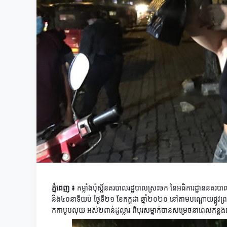
ភ្នំពេញ​ ៖​
កម្លាំងប៉ុស្តិ៍នគរបាលរដ្ឋបាលស្រះចក​ នៃអធិការដ្ឋាននគរប
និង៤០នាទីយប់​ ថ្ងៃទី២១​ ខែកក្ដដា​ ឆ្នាំ​២០២០​ នៅតាមបណ្ដោយផ្លូវព្
កកាបូបលុយ​ អស់២ពាន់ដូល្លារ​ ពីបុរសម្នាក់បានសម្រេចនាពេលកន្លង