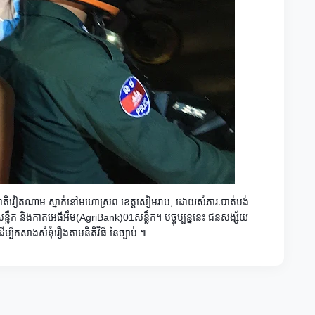
នជាតិវៀតណាម ស្នាក់នៅមហោស្រព ខេត្តសៀមរាប,​ ដោយសំភារៈបាត់បង់​
ន្លឹក និងកាតអេធីអឹម(AgriBank)​01សន្លឹក។
បច្ចុប្បន្ននេះ​ ជនសង្ស័យ
ម្បីកសាងសំនុំរឿងតាមនិតិវិធី នៃច្បាប់​ ៕