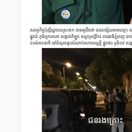
សមត្ថកិច្ចប៉ុស្ដិ៍រដ្ឋបាលស្រះចក​ បា
នឲ្យដឹងថា​ ជនសង្ស័យមានឈ្មោះ សុខ​
ផ្លូវលំ ភូមិក្រោលគោ សង្កាត់គីឡូ6 ខណ្ឌឫស្សីកែវ រាជធានីភ្នំពេញ ជ
០១ម៉៣០នាទី នៅចំណុចផ្ទះសំណាក់មហាសម្បត្តិ ផ្លូវ៧០ ភូមិ១៩ សង្កាត