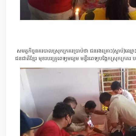
សមត្ថកិច្ចនគរបាលស្រុកក្រគរប្រាប់ថា ជនរងគ្រោះ(ស្លាប់)ឈ្ម
ជនជាតិខ្មែរ មុខរបរគ្រូពេទ្យមធ្យម មន្ទីរពេទ្យបង្អែកស្រុកក្រគរ បច