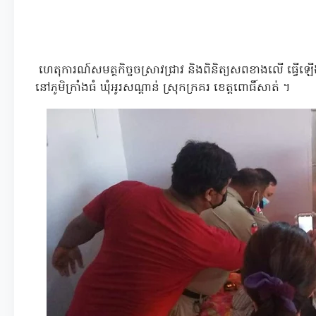
ហេតុការណ៍សមត្ថកិច្ចចស្រាវជ្រាវ និងពិនិត្យសពខាងលើ ធ្វើឡើង
នៅភូមិក្រាំងធំ ឃុំអូរសណ្ដាន់ ស្រុកក្រគរ ខេត្តពោធិ៍សាត់ ។