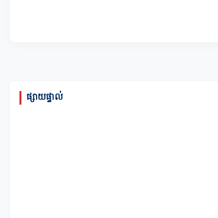
ផ្សាយផ្ទាល់