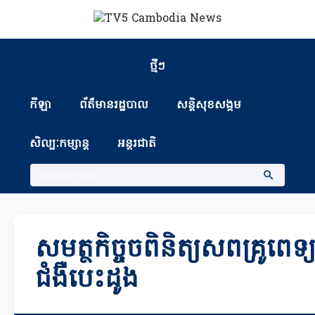
ថ្មីៗ
កីឡា
ព័ត៏មានរដ្ឋបាល
សន្តិសុខសង្គម
សិល្បៈកម្សាន្ត
អន្តរជាតិ
សមត្ថកិច្ចចពិនិត្យសពគ្រូពេទ
ជំងឺបេះដូង