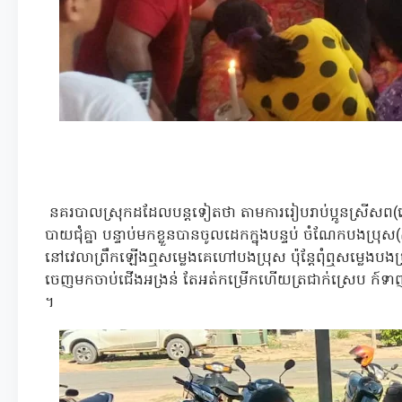
នគរបាលស្រុកដដែលបន្តទៀតថា តាមការរៀបរាប់ប្អូនស្រីសព(ហ
បាយជុំគ្នា បន្ទាប់មកខ្លួនបានចូលដេកក្នុងបន្ទប់ ចំណែកបង
នៅវេលាព្រឹកឡើងឮសម្លេងគេហៅបងប្រុស ប៉ុន្តែពុំឮសម្លេងបងប្រ
ចេញមកចាប់ជើងអង្រន់ តែអត់កម្រើកហើយត្រជាក់ស្រេប ក៍
។