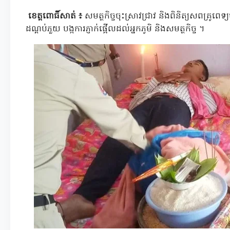
ខេត្តពោធិ៍សាត់ ៖
សមត្ថកិច្ចចុះស្រាវជ្រាវ និងពិនិត្យសពគ្រូពេទ
ដណ្ដប់ភួយ បង្កការភ្ញាក់ផ្អើលដល់អ្នកភូមិ និងសមត្ថកិច្ច ។