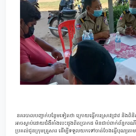
នគរបាលបញ្ជាក់បន្ថែមទៀតថា ក្រោយធ្វើការស្រាវជ្រាវ និងពិនិ
អាចស្លាប់ដោយជំងឺគាំងបេះដូងពិតប្រាកដ មិនជាប់ពាក់ព័ន្ធ
ប្រគល់ជូនក្រុមគ្រួសារ ដើម្បីទទួលយកទៅចាត់ចែងធ្វើបុណ្យត