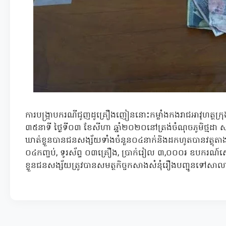
ការបង្ក្រាបករណីជូញដូគ្រឿងញៀននោះកម្លាំងកងរាជអាវុហត្ថក្រ
៣៥នាទី ថ្ងៃទី០៣ ខែសីហា ឆ្នាំ២០២០នៅត្រង់ចំណុចភូមិថ្មដា សង្
ឃាត់ខ្លួនបានជនសង្ស័យទាំងចំនួន០៤នាក់និងដកហូតបានវត្ថុតាងម
០៤កញ្ចប់, ទូរស័ព្ទ ០៣គ្រឿង, ប្រាក់រៀល ៣,០០០៛ ឧបករ
ខ្លួនជនសង្ស័យត្រូវបានសមត្ថកិច្ចកសាងសំនុំរឿងបញ្ជូនទៅសាលាដ