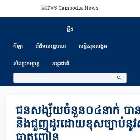
ថ្មីៗ
កីឡា
ព័ត៏មានរដ្ឋបាល
សន្តិសុខសង្គម
សិល្បៈកម្សាន្ត
អន្តរជាតិ
ជនសង្ស័យចំនួន០៤នាក់ បានប
និងជួញដូរដោយខុសច្បាប់នូវ
ធាតុញៀន