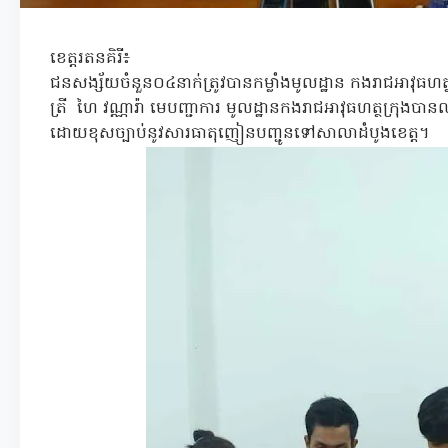
ខេត្តរតនគិរី៖
ជនសង្ស័យចំនួន០៤នាក់ត្រូវបានកម្លាំងមូលដ្ឋាន កងរាជអាវុធ
ត្រី ហៃ វណ្ណារ៉ា មេបញ្ជាការ មូលដ្ឋានកងរាជអាវុធហត្ថក្រុងបាន
ដោយខុសច្បាប់នូវសារធាតុញៀនបញ្ជូនទៅសាលាដំបូងខេត្ត។