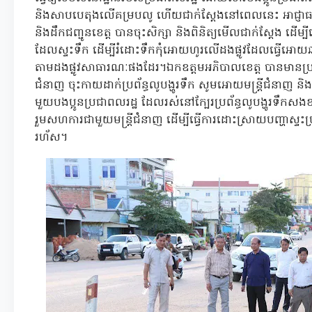
និងសាបបេតុងលើគម្របលូ ហើយជាក់ស្តែងនៅពេលនេះ អាជ្ញាធរខេត
និងដឹកជញ្ជូនខេត្ត បានចុះសិក្សា និងពិនិត្យមើលជាក់ស្តែង ដើម្បីធ
ដែលស្ទះទឹក ដើម្បីរំដោះទឹកកុំអោយហូរលើដងផ្លូវដែលធ្វើអោយឆ
តាមដងផ្លូវសាធារណៈផងដែរ។ឯកឧត្តមអភិបាលខេត្ត បានមានប្រ
ជំនាញ ចុះកាយដាក់ប្រព័ន្ធលូបង្ហូរទឹក សូមអោយមន្រ្តីជំនាញ និ
មួយបងប្អូនប្រជាពលរដ្ឋ ដែលរស់នៅក្បែរប្រព័ន្ធលូបង្ហូរទឹកសង
រួមសហការជាមួយមន្រ្តីជំនាញ ដើម្បីធ្វើការដោះស្រាយបញ្ហាស្ទះប្
រហ័ស។