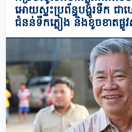
អោយស្ទះប្រព័ន្ធបង្ហូរទឹក ជាហ
ជំនន់ទឹកភ្លៀង និងខូចខាតផ្ល