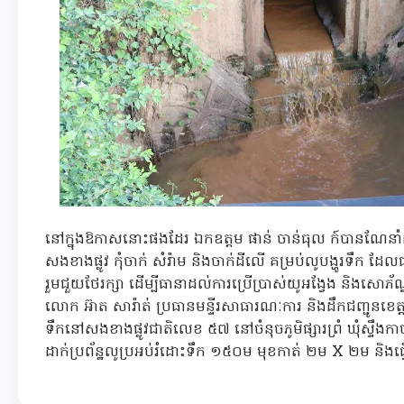
នៅក្នុងឱកាសនោះផងដែរ ឯកឧត្តម ផាន់ ចាន់ធុល ក៍បានណែនា
សងខាងផ្លូវ កុំចាក់ សំរ៉ាម និងចាក់ដីលើ គម្រប់លូបង្ហូរទឹក ដ
រួមជួយថែរក្សា ដើម្បីធានាដល់ការប្រើប្រាស់យូអង្វែង និងសោ
លោក អ៊ាត សារ៉ាត់ ប្រធានមន្ទីរសាធារណៈការ និងដឹកជញ្ជូនខេត្ត 
ទឹកនៅសងខាងផ្លូវជាតិលេខ ៥៧ នៅចំនុចភូមិផ្សារព្រំ ឃុំស្ទឹងកាច់ ក
ដាក់ប្រព័ន្ឋលូប្រអប់រំដោះទឹក ១៥០ម មុខកាត់ ២ម X ២ម និង