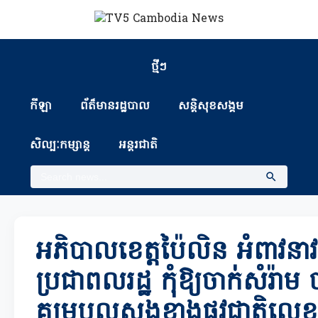
ថ្មីៗ
កីឡា
ព័ត៏មានរដ្ឋបាល
សន្តិសុខសង្គម
សិល្បៈកម្សាន្ត
អន្តរជាតិ
អភិបាលខេត្តប៉ៃលិន អំពាវនា
ប្រជាពលរដ្ឋ កុំឱ្យចាក់សំរ៉ាម
គម្របលូសងខាងផ្លូវជាតិលេ