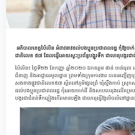
អភិបាលខេត្តប៉ៃលិន អំពាវនាវដល់បងប្អូនប្រជាពលរដ្ឋ កុំឱ្យចាក
ជាតិលេខ ៥៧ ដែលធ្វើអោយស្ទះប្រព័ន្ធបង្ហូរទឹក ជាហេតុបង្ករជា
ប៉ៃលិន៖ ថ្ងៃទី២២ ខែកញ្ញា ឆ្នាំ២០២០ ឯកឧត្តម ផាន់ ចាន់ធុល
ជំនាញ និងអាជ្ញាធរមូលដ្ឋាន ព្រមទាំងក្រុមការងារ បានអញ្ជើញចុ
សងខាងផ្លូវជាតិលេខ៥៧ ស្ថិតនៅភូមិផ្សារព្រំ ឃុំស្ទឹងកាច់ ស្រុ
ដល់បងប្អូនប្រជាពលរដ្ឋ កុំអោយចាក់ដី និងសាបបេតុងលើគម្របលូ
បង្ករជាជំនន់ទឹកភ្លៀងកើតមានឡើង ជាហេតុធ្វើឱ្យលិចលំនៅដ្ឋាន