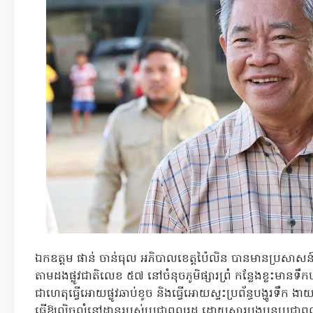
ឯកឧត្តម ផាន់ ចាន់ធុល អភិបាលខេត្តប៉ៃលិន បានមានប្
តាមដងផ្លូវជាតិលេខ ៥៧ នៅចំនុចភូមិផ្សារព្រំ កន្លែងខ្លះមានទឹ
ជាហេតុធ្វើអោយផ្លូវឆាប់ខូច និងធ្វើអោយស្ទះប្រព័ន្ធបង្ហូរទឹក
ធ្វើឱ្យលិចលំនៅដ្ឋានរបស់ប្រជាពលរដ្ឋ ដោយសារបងប្អូនប្រជាពលរ