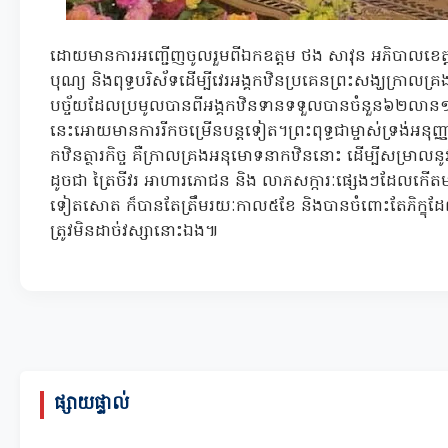
ដោយមានការអញ្ជើញចូលរួមពីឯកឧត្តម ថង សាវុន អភិបាលខេត្តរ
បុណ្យ និងពុទ្ធបរិស័ទដើម្បីវេរអង្គកឋិនប្រគេនព្រះសង្ឃក្រាលគ្រងតា
បច្ច័យដែលប្រមូលបានពីអង្គកឋិនទានទទួលបានចំនួន៦២លាន១
នេះអោយមានការរីកចម្រើនបន្តទៀត។ព្រះពុទ្ធជាម្ចាស់ទ្រង់អនុញ្ញាត
កឋិនត្ថារកិច្ច គឺក្រាលគ្រងអនុមោទនាកឋិននោះ ដើម្បីសម្រាលនូវទ
ដូចជា ត្រៃចីវរ អាហារភោជន និង លាភសក្ការៈផ្សេងៗដែលកើតមា
ទៀតសោត ក៏បានតែត្រឹមរយៈកាល៥ខែ និងបានចំពោះតែភិក្ខុដែលច
ត្រូវមិនដាច់វស្សានោះឯង៕
ផ្សាយផ្ទាល់