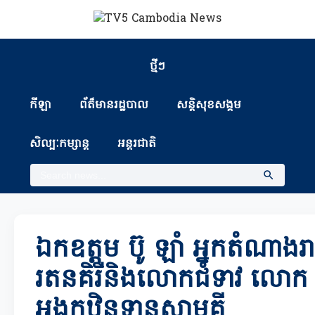
ថ្មីៗ
កីឡា
ព័ត៏មានរដ្ឋបាល
សន្តិសុខសង្គម
សិល្បៈកម្សាន្ត
អន្តរជាតិ
ឯកឧត្តម ប៊ូ ឡាំ អ្នកតំណាងរ
រតនគិរីនិងលោកជំទាវ លោក ទ
អង្គកឋិនទានសាមគ្គី