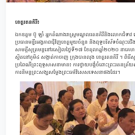
ខេត្តរតនគិរី៖
ឯកឧត្តម ប៊ូ ឡាំ អ្នកតំណាងរាស្រ្តមណ្ឌលរតនគិរីនិងលោកជំ
ប្រធានមន្ទីរអង្គភាពជុំវិញខេត្តមួយចំនួន និងពុទ្ធបរិស័ទចំណុះជើ
សាមគ្គីសូត្រមន្តនៅរសៀលថ្ងៃទី១៧ ខែតុលាឆ្នាំ២០២០ នាគ
ស្ថិតនៅភូមិ៤ សង្កាត់កាចាញ ក្រុងបានលុង ខេត្តរតនគិរី ។ ពិធី
ប្រពៃណីព្រះពុទ្ធសាសនាមាន៖ ការថ្វាយបង្គំចំពោះព្រះរតនត្រ័យ
ការនិមន្តព្រះសង្ឃសម្តែងព្រះធម៌វិសេសទេសនាផងដែរ។