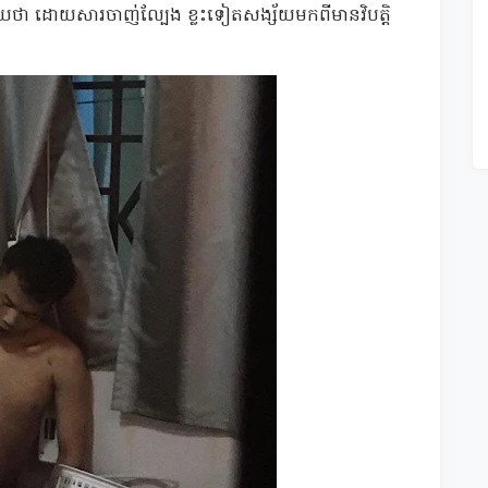
័យថា ដោយសារចាញ់ល្បែង ខ្លះទៀតសង្ស័យមកពីមានវិបត្តិ