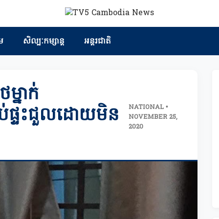
ម
សិល្បៈកម្សាន្ត
អន្តរជាតិ
្នាក់
NATIONAL •
ទប់ផ្ទះជួលដោយមិន
NOVEMBER 25,
2020