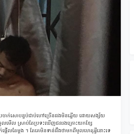
 ដោយចាក់សោបន្ទប់ជាប់ហៅច្រើនដងមិនឆ្លើយ ដោយសង្ស័យ
វារចូលមើល ស្រាប់តែប្រទះឃើញជនរងគ្រោះយកខ្សែ
ញាក់ផ្អើលតែម្តង ។ តែគេមិនទាន់ដឹងថាមកពីមូលហេតុអ្វីនោះទេ