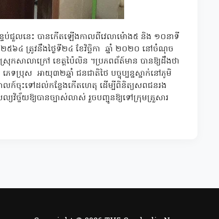
ន្ទប់ជួលនេះ បានកើតឡើងកាលពីវេលាម៉ោង៥ និង ១០នាទី
 ២៥៦៤ ត្រូវនឹងថ្ងៃទី២៤ ខែវិច្ឆិកា ឆ្នាំ ២០២០ នៅចំណុច
ទឹងកាច់ ស្រុកសាលាក្រៅ ខេត្តប៉ៃលិន ។ប្រភពព័ត៍មាន បានឱ្យដឹងថា
្រុស អាយុ៣២ឆ្នាំ ជនជាតិថៃ បច្ចុប្បន្នស្នាក់នៅភូមិ
លក៍ចុះទៅដល់កន្លែងកើតហេតុ ដើម្បីពិនិត្យសពជនរង
វិច្ច័យឱ្យបានច្បាស់លាស់ រួចបញ្ជូនឱ្យទៅក្រុមគ្រួសារ