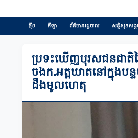
ថ្មីៗ
កីឡា
ព័ត៏មានរដ្ឋបាល
សន្តិសុខសង្គ
ប្រទះឃើញបុរសជនជាតិថៃម
ចងក.អត្តឃាតនៅក្នុងបន្
ដឹងមូលហេតុ