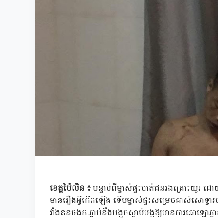
ខេត្តប៉ៃលិន ៖
បន្ទាប់ពីម្ចាស់ផ្ទះបាត់ជនរងគ្រោះយូរ
មានរឿងអ្វីកើតឡើង ទើបម្ចាស់ផ្ទះសម្រេចគាស់សោទ្
វាំងននចងក.ភ្ជាប់នឹងបង្អួចស្លាប់បង្កឱ្យមានការឆោឡោភ្