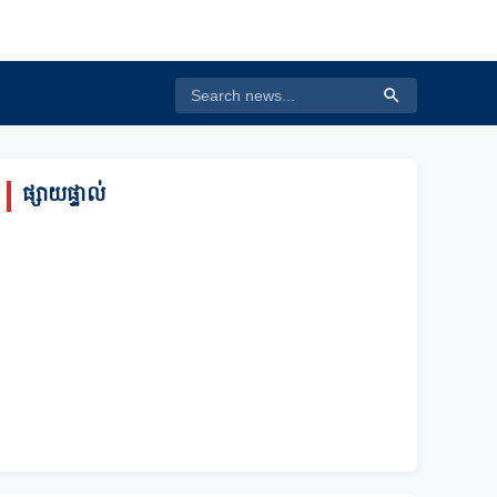
ផ្សាយផ្ទាល់