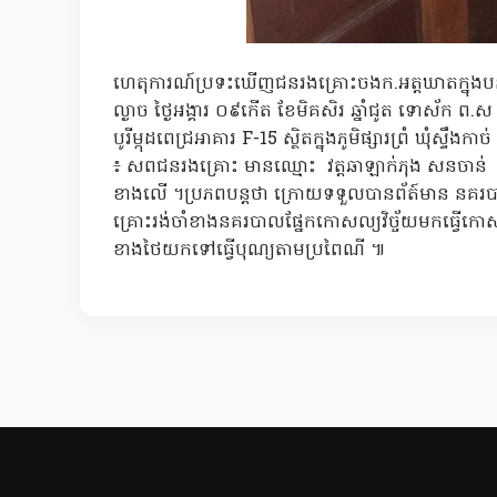
ហេតុការណ៍ប្រទះឃើញជនរងគ្រោះចងក.អត្តឃាតក្នុងប
ល្ងាច ថ្ងៃអង្គារ ០៩កើត ខែមិគសិរ ឆ្នាំជូត ទោស័ក ព.ស
បូរីម្កុដពេជ្រអាគារ F-15 ស្ថិតក្នុងភូមិផ្សារព្រំ ឃុំស្
៖ សពជនរងគ្រោះ មានឈ្មោះ វត្តឆាឡាក់ភុង សនចាន់ ភេទប
ខាងលើ ។ប្រភពបន្តថា ក្រោយទទួលបានព័ត៍មាន នគរបា
គ្រោះរង់ចាំខាងនគរបាលផ្នែកកោសល្យវិច្ច័យមកធ្វើកោសល្យ
ខាងថៃយកទៅធ្វើបុណ្យតាមប្រពៃណី ៕