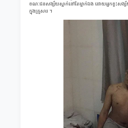
ខណៈជនសង្ស័យស្នាក់នៅតែម្នាក់ឯង ដោយអ្នកខ្លះសង្ស
ក្នុងគ្រួសារ ។