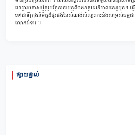
មានប្រជាប្រិយភាព ។ ហើយខេត្តប៉ៃលិននឹងទទួលបាននូវសាមគ្គីភាព
ហេដ្ឋារចនាសម្ព័ន្ធរូបវ័ន្តនានាបន្តពីឯកឧត្ដមអភិបាលខេត្តមុន
ទៅជាទីក្រុងនិមិត្តដ៏ផូរផង់នៃសំណង់សិល្បៈការនិងសម្រស់ធម្មជា
លោកជំទាវ ។
ផ្សាយផ្ទាល់