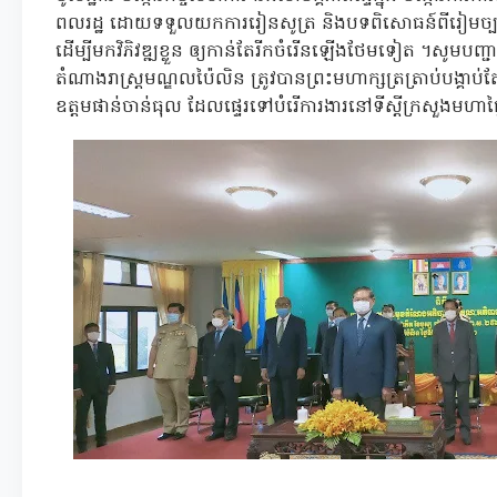
ពលរដ្ឋ ដោយទទួលយកការរៀនសូត្រ និងបទពិសោធន៍ពីរៀមច្បងអតី
ដើម្បីមកវិភិវឌ្ឍខ្លួន ឲ្យកាន់តែរីកចំរើនឡើងថែមទៀត ។សូមបញ្ជ
តំណាងរាស្រ្តមណ្ឌលប៉ៃលិន ត្រូវបានព្រះមហាក្សត្រត្រាប់បង្គា
ឧត្តមផាន់ចាន់ធុល ដែលផ្ទេរទៅបំរើការងារនៅទីស្តីក្រសួងមហាផ្