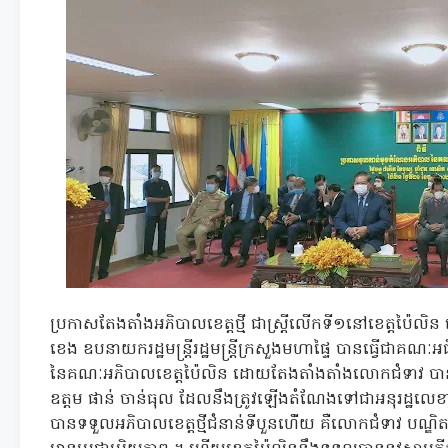
ប្រកាសតែងតាំងអភិបាលខេត្តថ្មី ជាស្រ្តីលើកទី១នៅខេត្តប៉ៃល
ខេង ឧបនាយករដ្ឋមន្ត្រីរដ្ឋមន្ត្រីក្រសួងមហាផ្ទៃ បានធ្វើជា
នៃគណៈអភិបាលខេត្តប៉ៃលិន ដោយតែងតាំងតាំងលោកជំទាវ បាន ស
ឧត្តម ផាន់ ចាន់ធុល ដែលនឹងត្រូវឡើងតំណែងទៅជាអនុរដ្ឋលេខា
បានទទួលអភិបាលខេត្តថ្មីជំនាន់ទីបួនហ់ើយ គឺលោកជំទាវ បណ្ឌិតប