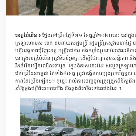
ខេត្តប៉ៃលិន ៖
ថ្លែងនៅព្រឹកថ្ងៃទី២១ ខែធ្នូឆ្នាំ២០២០នេះ នៅក្ន
ក្រឡាហោមស ខេង ឧបនាយករដ្ឋមន្រ្តី រដ្ឋមន្ត្រីក្រសួងមហាផ្ទៃ បា
មន្ទីរអង្គភាពជុំវិញខេត្ត មន្ត្រីរាជការ កងកម្លាំងប្រដាប់អាវុធអភិប
នៅក្នុងខេត្តប៉ៃលិន ត្រូវខិតខំរួមគ្នា ដើម្បីថែរក្សាសុខសន្តិភាព និ
រីកចំរើនជឿនលឿនទៅមុខ ។ក្នុងឱកាសនេះដែរ សម្តេចក្រឡាហោមក៍
ជាប់ព្រំដែនកម្ពុជា.ថៃទាំង៨ខេត្ត ត្រូវបង្កើនការប្រុងប្រយ័ត្នខ្ព
កាន់តែច្រើនឡើងៗ។ ដូច្នេះ រាល់ការចេញចូលត្រូវត្រួតពិនិត្យនិង
នាំឱ្យឆ្លងជម្ងឺពីគេមកយើង និងឆ្លងពីយើងទៅគេផងដែរ ។