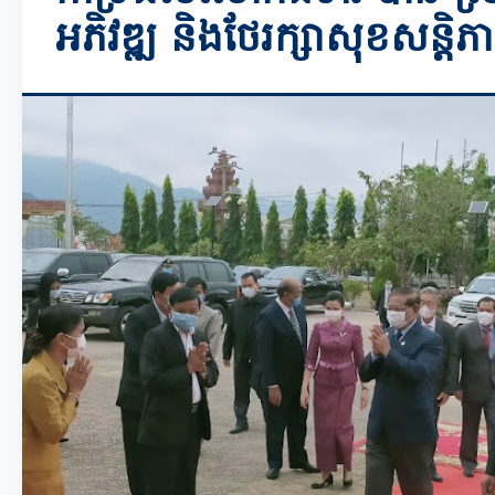
អភិវឌ្ឍ និងថែរក្សាសុខសន្តិភ