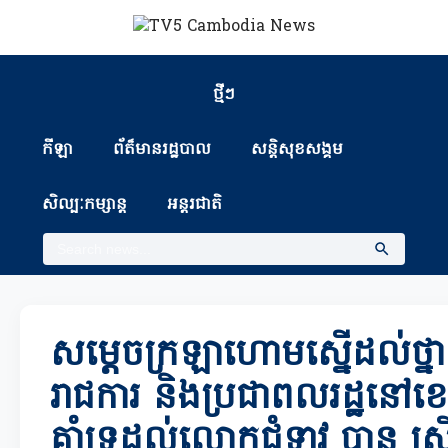
ថ្មីៗ
កីឡា
ព័ត៏មានរដ្ឋបាល
សន្តិសុខសង្គម
សិល្បៈកម្សាន្ត
អន្តរជាតិ
សម្តេចក្រឡាហោមស្នើដល់ថ្នាក់ដ
រាជការ និងប្រជាពលរដ្ឋនៅខេ
គាំទ្រដល់លោកជំទាវ បាន ស្រីម