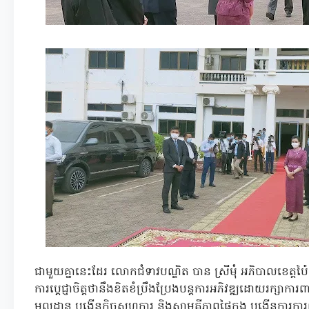
ជាមួយគ្នានេះដែរ លោកជំទាវបណ្ឌិត បាន ស្រីមុំ អភិបាលខេត្តប៉
ការប្តេជ្ញាចិត្តថានឹងខិតខំប្រឹងប្រែងបន្តការអភិវឌ្ឍដោយរក្សាក
មូលដ្ឋាន បង្កើនកិច្ចសហការ និងសាមគ្គីភាពផ្ទៃក្នុង បង្កើនការកា