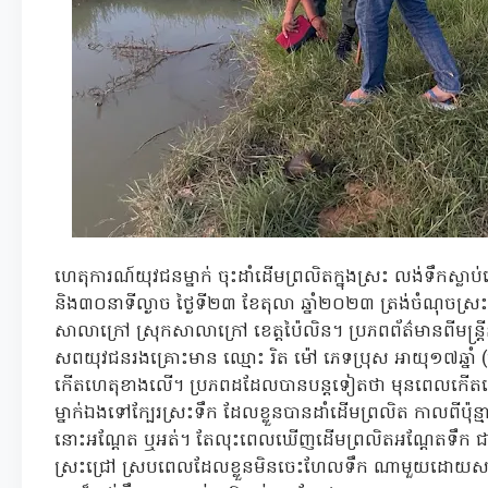
ហេតុការណ៍យុវជនម្នាក់ ចុះដាំដើមព្រលិតក្នុងស្រះ លង់ទឹកស
និង៣០នាទីល្ងាច ថ្ងៃទី២៣ ខែតុលា ឆ្នាំ២០២៣ ត្រង់ចំណុចស្រះទឹកជា
សាលាក្រៅ ស្រុកសាលាក្រៅ ខេត្តប៉ៃលិន។ ប្រភពព័ត៌មានពីមន្រ
សពយុវជនរងគ្រោះមាន ឈ្មោះ រិត ម៉ៅ ភេទប្រុស អាយុ១៧ឆ្នាំ (ជា
កើតហេតុខាងលើ។ ប្រភពដដែលបានបន្តទៀតថា មុនពេលកើត
ម្នាក់ឯងទៅក្បែរស្រះទឹក ដែលខ្លួនបានដាំដើមព្រលិត កាលពីប៉ុន្មា
នោះអណ្តែត ឬអត់។ តែលុះពេលឃើញដើមព្រលិតអណ្តែតទឹក ជាច្រើ
ស្រះជ្រៅ ស្របពេលដែលខ្លួនមិនចេះហែលទឹក ណាមួយដោយសង្ស័យរ