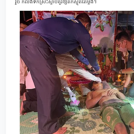
រួច ក៏លង់ទឹកស្រះស្លាប់គួរឱ្យតក់ស្លុតតែម្តង។