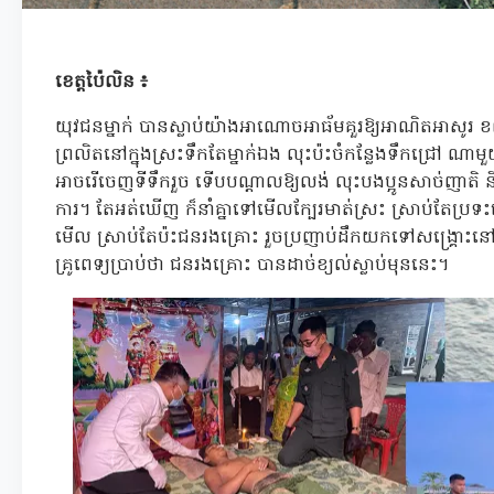
ខេត្តប៉ៃលិន ៖
យុវជនម្នាក់ បានស្លាប់យ៉ាងអាណោចអាធ័មគួរឱ្យអាណិតអាសូ
ព្រលិតនៅក្នុងស្រះទឹកតែម្នាក់ឯង លុះប៉ះចំកន្លែងទឹកជ្រៅ ណា
អាចរើចេញទីទឹករួច ទើបបណ្តាលឱ្យលង់ លុះបងប្អូនសាច់ញាតិ ន
ការ។ តែអត់ឃើញ ក៏នាំគ្នាទៅមើលក្បែរមាត់ស្រះ ស្រាប់តែប្រទះ
មើល ស្រាប់តែប៉ះជនរងគ្រោះ រួចប្រញាប់ដឹកយកទៅសង្គ្រោះ
គ្រូពេទ្យប្រាប់ថា ជនរងគ្រោះ បានដាច់ខ្យល់ស្លាប់មុននេះ។