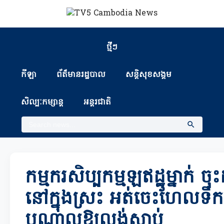
ថ្មីៗ
កីឡា
ព័ត៏មានរដ្ឋបាល
សន្តិសុខសង្គម
សិល្បៈកម្សាន្ត
អន្តរជាតិ
កម្មករសិប្បកម្មឡឥដ្ឋម្នាក់ ច
នៅក្នុងស្រះ អត់ចេះហែលទឹក
បណ្តាលឱ្យលង់ស្លាប់