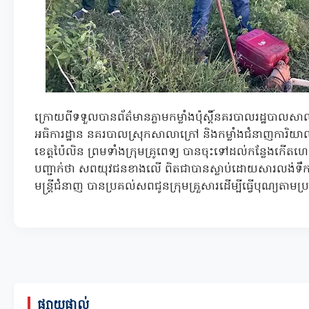
ក្រោយពីទទួលបានព័ត៌មានភ្លាមកម្លាំងប៉ុស្តិ៍នគរបាលរដ្ឋបាលសា
អធិការដ្ឋាន នគរបាលស្រុកសាលាក្រៅ និងកម្លាំងជំនាញការិយា
ខេត្តប៉ៃលិន ព្រមទាំងក្រុមគ្រូពេទ្យ បានចុះទៅដល់កន្លែងកើតហេ
បញ្ជាក់ថា សពយុវជនខាងលើ ពិតជាបានស្លាប់ដោយសារលង់ទឹកពិ
មន្រ្តីជំនាញ បានប្រគល់សពជូនក្រុមគ្រួសារដើម្បីធ្វើបុណ្យតា
ផ្សាយផ្ទាល់