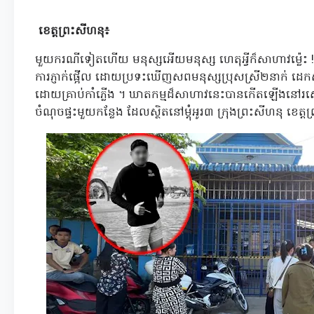
ខេត្តព្រះសីហនុ៖
មួយករណីទៀតហើយ មនុស្សអើយមនុស្ស ហេតុអ្វីក៏សាហាវម៉្លេះ
ការភ្ញាក់ផ្អើល ដោយប្រទះឃើញសពមនុស្សប្រុសស្រី២នាក់ ដេកស្
ដោយគ្រាប់កាំភ្លើង ។
ឃាតកម្មដ៏សាហាវនេះបានកើតឡើងនៅរសៀ
ចំណុចផ្ទះមួយកន្លែង ដែលស្ថិតនៅម្តុំអូរ៣ ក្រុងព្រះសីហនុ ខេត្ត