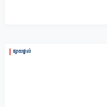
ផ្សាយផ្ទាល់