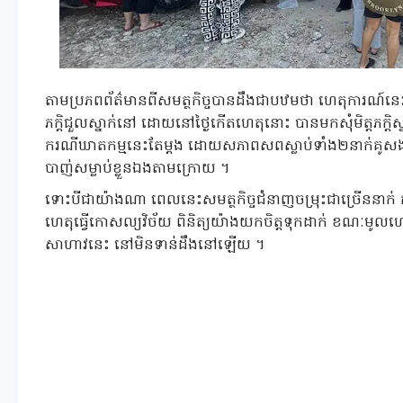
តាមប្រភពព័ត៌មានពីសមត្ថកិច្ចបានដឹងជាបឋមថា ហេតុការណ៍នេ
ភក្តិជួលស្នាក់នៅ ដោយនៅថ្ងៃកើតហេតុនោះ បានមកសុំមិត្តភក្ត
ករណីឃាតកម្មនេះតែម្តង ដោយសភាពសពស្លាប់ទាំង២នាក់គូសង្សារ 
បាញ់សម្លាប់ខ្លួនឯងតាមក្រោយ ។
ទោះបីជាយ៉ាងណា ពេលនេះសមត្ថកិច្ចជំនាញចម្រុះជាច្រើននាក់ កំពុ
ហេតុធ្វើកោសល្យវិច័យ ពិនិត្យយ៉ាងយកចិត្តទុកដាក់ ខណៈមូ
សាហាវនេះ នៅមិនទាន់ដឹងនៅឡើយ ។