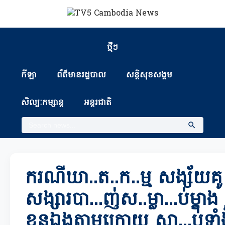
ថ្មីៗ
កីឡា
ព័ត៏មានរដ្ឋបាល
សន្តិសុខសង្គម
សិល្បៈកម្សាន្ត
អន្តរជាតិ
ករណីឃា..ត..ក..ម្ម សង្ស័យគូ
សង្សារបា...ញ់ស..ម្លា...ប់ម្ខាង
ខ្លួនឯងតាមក្រោយ ស្លា...ប់ទា