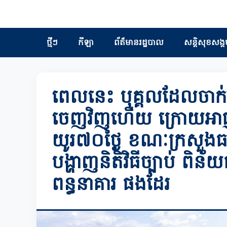
ថ្មីៗ
កីឡា
ព័ត៏មានរដ្ឋបាល
សន្តិសុខសង្គ
ពេលនេះ បុគ្គលដែលចាក់ថ
ចេញវិញហើយ ក្រោយអាជ្
យូរ៧០ថ្ងៃ ខណៈក្រសួងធ
បង្ហាញនិតិវិធីច្បាប់ ពិន័
ពន្ធនាគារ ផងដែរ