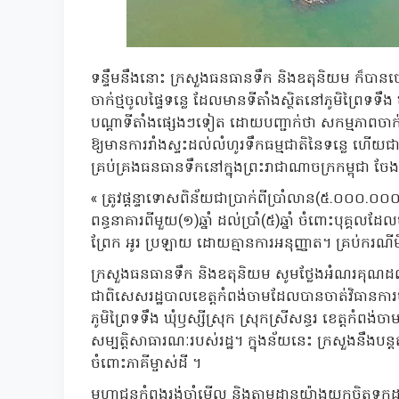
ទន្ទឹមនឹងនោះ ក្រសួងធនធានទឹក និងឧតុនិយម ក៏បានចេញន
ចាក់ថ្មចូលផ្ទៃទន្លេ ដែលមានទីតាំងស្ថិតនៅភូមិព្រៃទទឹង
បណ្តាទីតាំងផ្សេងៗទៀត ដោយបញ្ជាក់ថា សកម្មភាពចាក់ថ្មច
ឱ្យមានការរាំងស្ទះដល់លំហូរទឹកធម្មជាតិនៃទន្លេ ហើយជា
គ្រប់គ្រងធនធានទឹកនៅក្នុងព្រះរាជាណាចក្រកម្ពុជា ចែ
« ត្រូវផ្តន្ទាទោសពិន័យជាប្រាក់ពីប្រាំលាន(៥.០
ពន្ធនាគារពីមួយ(១)ឆ្នាំ ដល់ប្រាំ(៥)ឆ្នាំ ចំពោះបុគ្គលដែល
ព្រែក អូរ ប្រឡាយ ដោយគ្មានការអនុញ្ញាត។ គ្រប់ករណីមិ
ក្រសួងធនធានទឹក និងឧតុនិយម សូមថ្លែងអំណរគុណដល់សា
ជាពិសេសរដ្ឋបាលខេត្តកំពង់ចាមដែលបានចាត់វិធានការបន្ទា
ភូមិព្រៃទទឹង ឃុំឫស្សីស្រុក ស្រុកស្រីសន្ធរ ខេត្តកំព
សម្បត្តិសាធារណៈរបស់រដ្ឋ។ ក្នុងន័យនេះ ក្រសួងនឹង
ចំពោះភាគីម្ចាស់ដី ។
មហាជនកំពុងរង់ចាំមើល និងតាមដានយ៉ាងយកចិត្តទុក