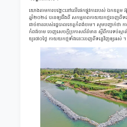
យោងតាមការបង្ហោះនៅលើផេកផ្លូវការរបស់ ឯកឧត្តម អ៊ុន
ឆ្នាំ២០២៤ បានឲ្យដឹងពី សកម្មភាពកាយយកថ្មចេញពីទន្លេ​ ក្
ដាច់ខាតរបស់រដ្ឋបាលខេត្តកំពង់ចាម​។ សូមបញ្ជាក់ថា 
កំពង់ចាម ចេញសេចក្ដីប្រកាសព័ត៌មាន ស្ដីពីការទប់ស្កា
យូរ៧០ថ្ងៃ កាយយកថ្មទាំងនេះចេញពីទន្លេវិញឲ្យអស់ ។