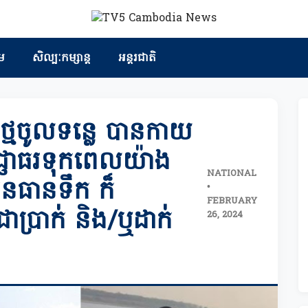
ម
សិល្បៈកម្សាន្ត
អន្តរជាតិ
្មចូលទន្លេ បានកាយ
ញាធរទុកពេលយ៉ាង
NATIONAL
នធានទឹក ក៏
•
FEBRUARY
យជាប្រាក់ និង/ឬដាក់
26, 2024