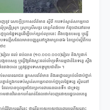
ូវ សេចក្ដីប្រកាសព័ត៌មាន ស្ដីពី ការទប់ស្កាត់សកម្មភាព
 ឃុំឫស្សីស្រុក ស្រុកស្រីសន្ធរ ខេត្តកំពង់ចាម ក៏ដូចជានៅតាម
ូលផ្ទៃទន្លេដើម្បីចាក់ខ្សាច់លុបនេះ នឹងបង្កឧបសគ្គ ឬធ្វើ
បទល្មើសដែលមានបញ្ញត្តនៅក្នុងមាត្រា៣៦ នៃច្បាប់ស្តីពីការ
ងថា៖
០០.០០០)រៀល ដល់ ដប់លាន (១០.០០០.០០០)រៀល និង/ឬដាក់
បង្កឧបសគ្គ ឬធ្វើឱ្យរាំងស្ទះដល់លំហូរទឹកធម្មជាតិនៃទន្លេ ស្ទឹង
នរាងចាល ត្រូវផ្តន្ទាទោសទ្វេមួយជាពីរ» ។
ធារណជន អ្នកសារព័ត៌មាន និងអាជ្ញាធរគ្រប់លំដាប់ថ្នាក់
ន់ក្នុងការទប់ស្កាត់សកម្មភាពចាក់ថ្មចូលផ្ទៃទន្លេ ស្ថិតនៅ
ង់ចាម ដែលបានចូលរួមថែរក្សាការពារធនធានទឹក ជាទ្រព្យ
បន្តតាមដានវិធានការកំណត់ដែលដាក់ចេញដោយរដ្ឋបាលខេត្ត
ដាក់ជុំវិញករណីនេះ ថាតើក្រោយកាយថ្មចេញរួចហើយនោះ