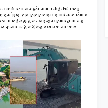
 ចាន់ដា អភិបាលខេត្តកំពង់ចាម នៅថ្ងៃទី២៥ ខែកុម្ភៈ
នុងឃុំឫស្សីស្រុក​ ស្រុកស្រីសន្ធរ​ បន្ទាប់ពីវិធានការកំណត់
ការកាយយកថ្មចេញវិញនេះ គឺធ្វើឡើង ក្រោយរដ្ឋបាលខេត្ត
ត់សកម្មភាពចាក់ថ្មចូលផ្ទៃទន្លេ និងទុករយៈពេលយ៉ាង