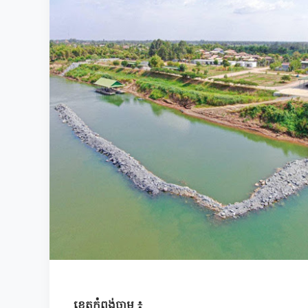
ខេត្តកំពង់ចាម ៖