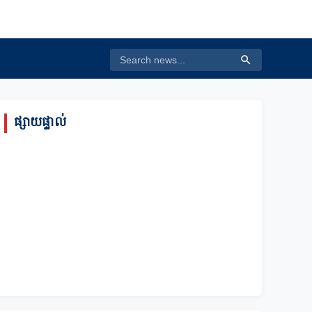
ផ្សាយផ្ទាល់