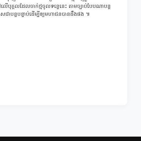
 ទៅលើបុគ្គលដែលចាក់ថ្មចូលទន្លេនេះ តាមច្បាប់បែបណាបន្ត
រកាសជាបន្តបន្ទាប់ដើម្បីឲ្យមហាជនបានដឹងផង ៕