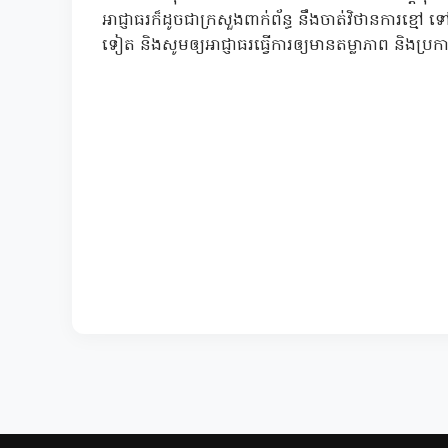
អាជ្ញាធរក៏ដូចជាក្រសួងពាក់ព័ន្ធ នឹងចាត់វិថានការខ្មៅ
ទៀត និងសូមឲ្យអាជ្ញាធរធ្វើការឲ្យមានតម្លាភាព និងប្