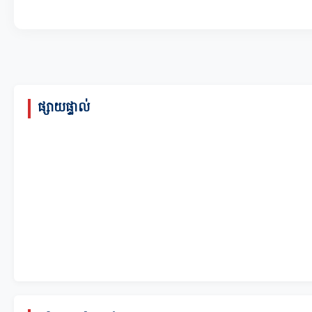
ផ្សាយផ្ទាល់