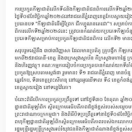
ការប្រកួតកីឡាជាតិលើកទី៤និងកីឡាជាតិជនពិការលើកទី២ឆ្នាំ២
ថ្ងៃទី០៨ខែវិច្ឆិកាឆ្នាំ២០២៤នៅរាជធានីភ្នំពេញខេត្តកែបស្វាយរៀង
ប្រធានបទ “កីឡាជាតិដើម្បីព្រែក ជីកហ្វូណនតេជោ”។ សម្រាប់
ពិការលើកទី២ឆ្នាំ២០២៤នេះ ត្រូវបានកំណត់យកប្រភេទកីឡា
ប្រភេទកីឡាសម្រាប់ការប្រកួតកីឡាជាតិជនពិការ លើកទី២ មា
សរុបរួមស្មើនឹង ៣៧៣វិញ្ញាសា ដែលមានប្រតិភូ គ្រូបង្វឹក កីឡា
មកពី២៥រាជធានី-ខេត្ត និង៣ក្រសួងស្ថាប័ន គឺក្រសួងមហាផ្ទៃ ក្រ
និងហិរញ្ញវត្ថុ។ គណៈកម្មការរៀបចំការប្រកួតបានកំណត់យកទីតាំ
ប្រកួតឱ្យស្របតាមស្តង់ដា រួមមាន៖ ទី១ រាជធានីភ្នំពេញ មានចំន
ឆ្នេរកែប, ទី៣ខេត្តព្រះសីហនុ នៅឆ្នេរអូឈើទាល ទី៤ ខេត្តកំពង់ឆ្
ខេត្តស្វាយរៀង នៅទន្លេវ៉ៃគោ។
ចំពោះពិធីបើកការប្រកួតប្រព្រឹត្តទៅ នៅថ្ងៃទី៣០ ខែតុលា ឆ
ដ្ឋានជាតិអូឡាំពិក ស្ថិតក្រោមអធិបតីភាពដ៏ខ្ពង់ខ្ពស់របស់សម្តេច
ព្រះរាជាណាចក្រកម្ពុជា។ និងពិធីបិទប្រព្រឹត្តទៅនាថ្ងៃទី០៨ខែ
ពហុកីឡដ្ឋានជាតិអូឡាំពិកស្ថិតក្រោមអធិបតីភាពរបស់ឯកលោកប
រដ្ឋមន្ត្រីរដ្ឋមន្ត្រីក្រសួងអប់រំយុវជននិងកីឡាជាតំណាងដ៏ខ្ពង់ខ