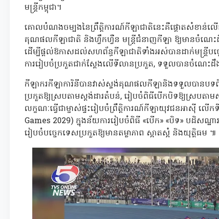
មន្ត្រីកម្ពុជា។
គោលបំណងចម្បងនៃព្រឹត្តិការណ៍កីឡាជាតិនេះគឺផ្តោតសំខាន់លើក
គុណផលកីឡាជាតិ និងហ្វឹកហ្វឺន មន្ត្រីជំនាញកីឡា ឱ្យមានចំណេ
ដើម្បីផ្តល់ឱកាសដល់សហព័ន្ធកីឡាជាតិទាំងអស់បានដាក់មន្ត្រីប
ការរៀបចំប្រកួតជាក់ស្តែងលើទីលានប្រកួត, ទទួលបានចំណេះដ
កីឡាករកីឡាការិនីបានវាស់ស្ទង់គុណផលកីឡានិងទទួលបានបទព
ប្រកួតឱ្យស្របតាមស្តង់ដារតំបន់, រៀបចំពិធីបើកបិទឱ្យស្របតាម
លក្ខណៈធ្វើជាម្ចាស់ផ្ទះរៀបចំព្រឹត្តិការណ៍កីឡាយុវជនអាស៊ី 
Games 2029) ក្នុងន័យការរៀបចំពិធី «បើក» «បិទ» បដិសណ្ឋារ
រៀបចំបច្ចេកទេសប្រកួតឱ្យមានតម្លាភាព ស្អាតស្អំ និងយុត្តិធម ៕