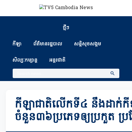
ថ្មីៗ
កីឡា
ព័ត៏មានរដ្ឋបាល
សន្តិសុខសង្គម
សិល្បៈកម្សាន្ត
អន្តរជាតិ
កីឡាជាតិលើកទី៤ នឹងដាក់ក
ចំនួន៣៦ប្រភេទឲ្យប្រកួត ប្រជ