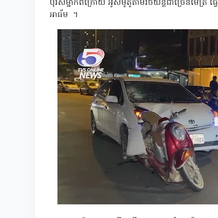
បុរសម្នាក់ពីក្រោយ អូសម៉ូតូតាមរថយន្តជាច្រើនម៉ែត
អាធ័ម ។