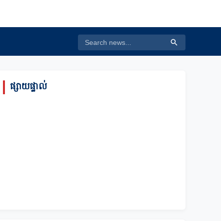
ផ្សាយផ្ទាល់