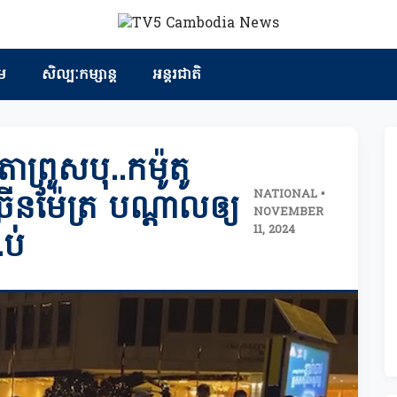
ម
សិល្បៈកម្សាន្ត
អន្តរជាតិ
ាព្រូសបុ..កម៉ូតូ
NATIONAL •
រើនម៉ែត្រ បណ្ដាលឲ្យ
NOVEMBER
11, 2024
.ប់