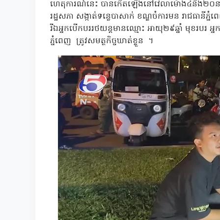
ហេតុការណ៍នេះ បានកើតឡើងនៅវេលាម៉ោង៤និង២០នាទីទាបភ្
រដ្ឋសភា សង្កាត់ទន្លេបាសាក់ ខណ្ឌចំការមន រាជធានី
រីឯអ្នកបើកបររថយន្តមានឈ្មោះ អាយុ២៩ឆ្នាំ មុខរបរ អ្នក
ភ្នំពេញ ត្រូវសមត្ថកិច្ចឃាត់ខ្លួន ។