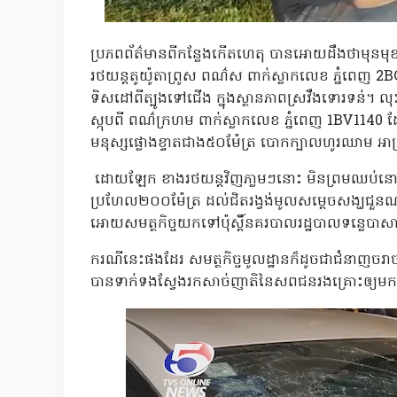
ប្រភពព័ត៌មានពីកន្លែងកើតហេតុ បានអោយដឹងថាមុនម
រថយន្តតូយ៉ូតាព្រូស ពណ៌ស ពាក់ស្លាកលេខ ភ្នំពេញ 2B
ទិសដៅពីត្បូងទៅជើង ក្នុងស្ថានភាពស្រវឹងទោរទន់។ លុ
ស្កុបពី ពណ៌ក្រហម ពាក់ស្លាកលេខ ភ្នំពេញ 1BV1140 
មនុស្សផ្លោងខ្ទាតជាង៥០ម៉ែត្រ បោកក្បាលហូរឈាម អា
ដោយឡែក ខាងរថយន្តវិញភា្លមៗនោះ មិនព្រមឈប់នោះទ
ប្រហែល២០០ម៉ែត្រ ដល់ជិតរង្វង់មូលសម្តេចសង្ឃជួន
អោយសមត្ថកិច្ចយកទៅប៉ុស្តិ៍នគរបាលរដ្ឋបាលទន្លេបាសា
ករណីនេះផងដែរ សមត្ថកិច្ចមូលដ្ឋានក៏ដូចជាជំនាញចរា
បានទាក់ទងស្វែងរកសាច់ញាតិនៃសពជនរងគ្រោះឲ្យម