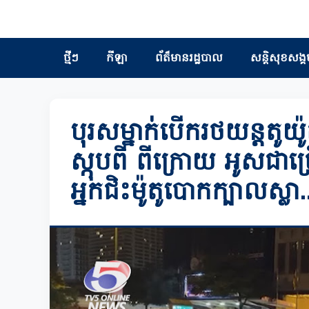
ថ្មីៗ
កីឡា
ព័ត៏មានរដ្ឋបាល
សន្តិសុខសង្គ
បុរសម្នាក់បើករថយន្តតូយ៉ូត
ស្កុបពី ពីក្រោយ អូសជាច្
អ្នកជិះម៉ូតូបោកក្បាលស្លា.