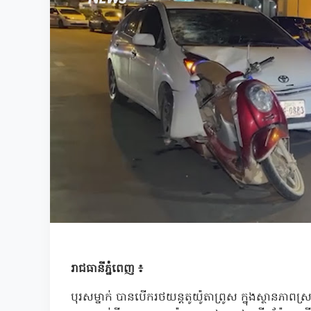
រាជធានីភ្នំពេញ ៖
បុរសម្នាក់ បានបើករថយន្តតូយ៉ូតាព្រូស ក្នុងស្ថានភាព