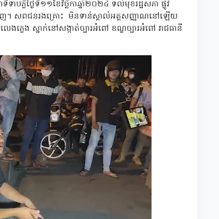
លឺថ្ងៃទី១១ខែវិច្ឆិកាឆ្នាំ២០២៤ ទល់មុខរដ្ឋសភា ផ្លូវ
ភ្នំពេញ។ សពជនរងគ្រោះ មិនទាន់ស្គាល់អត្តសញ្ញាណនៅឡើយ
លេងភ្លេង ស្នាក់នៅសង្កាត់ច្បារអំពៅ ខណ្ឌច្បារអំពៅ រាជធានី