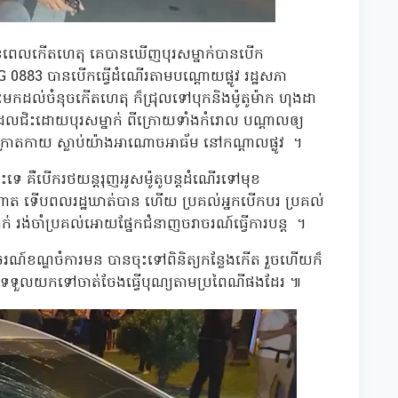
ុខពេលកើតហេតុ គេបានឃើញបុរសម្នាក់បានបើក
G 0883 បានបើកធ្វើដំណើរតាមបណ្ដោយផ្លូវ រដ្ឋសភា
ះមកដល់ចំនុចកើតហេតុ ក៏ជ្រុលទៅបុកនិងម៉ូតូម៉ាក ហុងដា
ដែលជិះដោយបុរសម្នាក់ ពីក្រោយទាំងកំរោល បណ្តាលឲ្យ
ក្រាតកាយ ស្លាប់យ៉ាងអាណោចអាធ័ម នៅកណ្តាលផ្លូវ ។
េ គឺបើករថយន្តរុញអូសម៉ូតូបន្តដំណើរទៅមុខ
ណាត ទើបពលរដ្ឋឃាត់បាន ហើយ ប្រគល់អ្នកបើកបរ ប្រគល់
ក់ រង់ចាំប្រគល់អោយផ្នែកជំនាញចរាចរណ៍ធ្វើការបន្ត ។
ចរណ៍ខណ្ឌចំការមន បានចុះទៅពិនិត្យកន្លែងកើត រួចហើយក៏
កទទួលយកទៅចាត់ចែងធ្វើបុណ្យតាមប្រពៃណីផងដែរ ៕