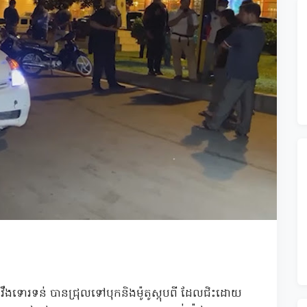
ស្រវឹងទោរទន់ បានជ្រុលទៅបុកនិងម៉ូតូស្កុបពី ដែលជិះដោយ