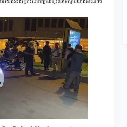
្រ ធ្វើអោយជនរងគ្រោះបោកក្បាលហូរឈាមស្លាប់យ៉ាងអាណោច