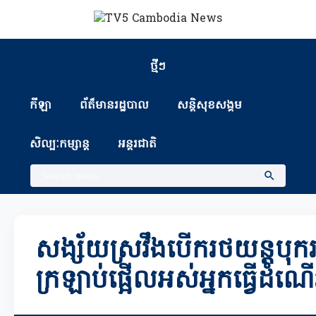
ថ្មីៗ
កីឡា
ព័ត៏មានរដ្ឋបាល
សន្តិសុខសង្គម
សិល្បៈកម្សាន្ត
អន្តរជាតិ
សង្ស័យស្រវឹងបើករថយន្តបុករប
ក្រឡាប់ផ្អើលអស់អ្នកធ្វើដំណើ