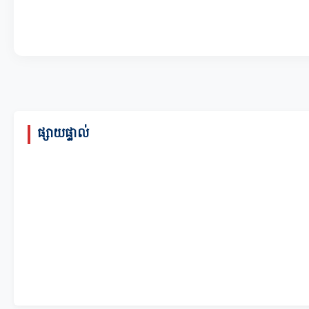
ផ្សាយផ្ទាល់