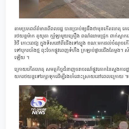
តាមប្រភពព័ត៌មានពីពលរដ្ឋ បានប្រាប់ឲ្យដឹងថាមុនកើតហេតុ គេ
រថយន្តម៉ាក តូយូតា កូរ៉ូឡាមួយគ្រឿង ពណ៌ឈាមជ្រូក ពាក់ស្
វិថី កោះពេជ្យ ក្នុងទិសដៅពីជើងទៅត្បូង ខណៈមកដល់ចំណុចកើតហ
ទៅបុករបាំងថ្ម ពុះចែកផ្លូវពេញទំហឹង ក្រឡាប់ផ្ងារជើងតែម្តង
ឡើយ ។
ក្រោយកើតហេតុ សមត្ថកិច្ចជំនាញចរាចរណ៍ផ្លូវគោកនៃស្នងការដ្ឋ
យករថយន្តទៅរក្សាទុកដើម្បីរងចាំដោះស្រាយនៅពេលក្រោយ 