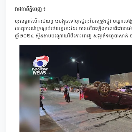
រាជធានីភ្នំពេញ ៖
បុរសម្នាក់បើករថយន្ត រេចង្កូតទៅបុកថ្មពុះចែកទ្រូងផ្លូវ បណ្ដាលឱ
ហេតុការណ៍ក្រឡាប់រថយន្តនេះដែរ បានកើតឡើងកាលពីវេលាម៉ោង
ឆ្នាំ២០២៤ ស្ថិតតាមបណ្ដោយវិថីកោះពេជ្យ សង្កាត់ទន្លេបាសាក់ 