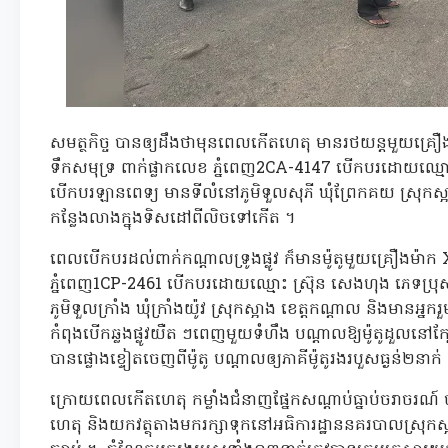
សមត្ថកិច្ច បានឲ្យដឹងថាមុនពេលកើតហេតុ មានរថយន្តមួយគ្រឿ
ទឹកសមុទ្រ ពាក់ផ្លាកលេខ ភ្នំពេញ2CA-4147 បើកបរដោយឈ្មោ
បើកបរឡានពេទ្យ មានទីលំនៅភូមិទួលសុភី ឃុំព្រែកគយ ស្រុកស
កន្លែងលាងក្នុងទិសដៅពីលិចទៅកើត ។
ពេលបើកបរដល់ពាក់កណ្ដាលទ្រូងផ្លូវ ក៏មានម៉ូតូមួយគ្រឿងម៉ា
ភ្នំពេញ1CP-2461 បើកបរដោយឈ្មោះ ស្រ៊ុន សេងហុង ភេទប្រុស
ភូមិទួលក្រាំង ឃុំក្រាំងយ៉ូវ ស្រុកស្អាង ខេត្តកណ្ដាល និងមានអ
កំពុងបើកឆ្លងផ្លូវយឺត ៗពេញមួយទំហឹង បណ្ដាលឱ្យម៉ូតូដួលនៅក
បានផ្លោងខ្ទៀតចេញពីម៉ូតូ បណ្តាលឲ្យភាគីម៉ូតូរងរបួសធ្ងន់២នាក់ 
ក្រោយពេលកើតហេតុ កម្លាំងជំនាញផ្នែកសណ្ដាប់ធ្នាប់ចរាចរណ៍ ប
ហេតុ និងយកវត្ថុតាងមករក្សាទុកនៅអធិការដ្ឋាននគរបាលស្រុកស្