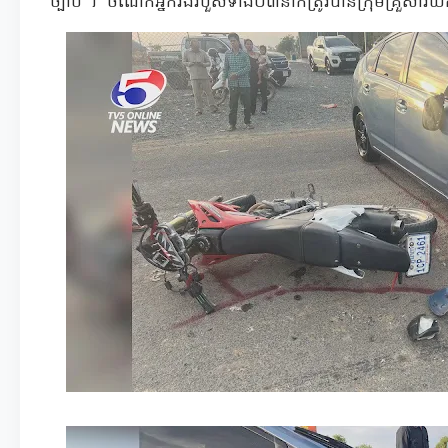
ច្បាប់ ។ ចំណែកអ្នករងរបួសទាំង០៣នាក់ត្រូវបានក្រុមគ្រួសារ