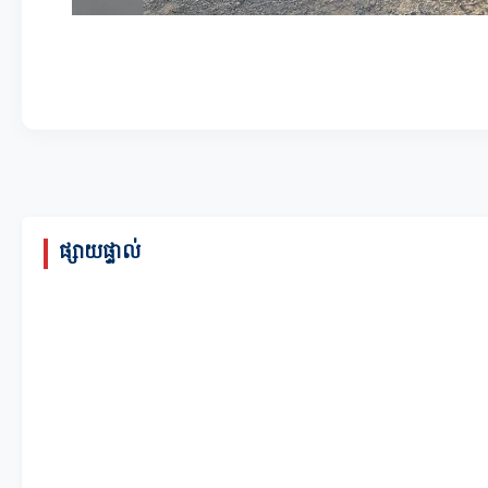
ផ្សាយផ្ទាល់