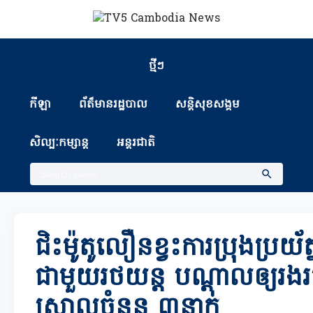
ថ្មីៗ
កីឡា
ព័ត៏មានរដ្ឋបាល
សន្តិសុខសង្គម
សិល្បៈកម្សាន្ត
អន្តរជាតិ
ជិះម៉ូតូលឿនខ្វះការប្រុងប្រយ័
ជាមួយរថយន្ត បណ្ដាលឲ្យរងរប
ស្រាលចំនួន ៣នាក់