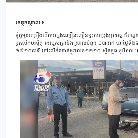
ខេត្តកណ្តាល ៖
ម៉ូតូមួយគ្រឿងបើកបរក្នុងល្បឿនលឿនខ្វះការប្រុងប្រយ័ត្ន ក៏បណ
អ្នកបើកបរម៉ូតូ រងរបួសធ្ងន់និងស្រាលចំនួន ០៣នាក់ នៅថ្ងៃទី២៦
១៨:១០នាទី នៅលើកំណាត់ផ្លូវលេខ១២១០ ស្ថិតក្នុង ភូមិវាល ឃុំស