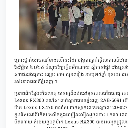
គ្រោះថ្នាក់ចរាចរណ៍ខាងលើនេះដែរ បង្កការភ្ញាក់ផ្អើលកាលពីវ
ខែវិច្ឆិកា ២០២៤ ចំណុចក្បែរក្លឹបមីតណាយ ស្ថិតនៅផ្លូវ វេង
សពជនរងគ្រោះ ឈ្មោះ ហម សុខឃៀង អាយុ២៥ឆ្នាំ មុខរបរ ជានា
រស់នៅរាជធានីភ្នំពេញ ។
ប្រភពពីកន្លែងកើតហេតុ បានឲ្យដឹងថានៅមុនពេលកើតហេតុ គេ
Lexus RX300 ពណ៌ស ពាក់ស្លាកលេខភ្នំពេញ 2AB-6691 បើ
ម៉ាក Lexus LX470 ពណ៌ស ពាក់ស្លាកលេខកណ្តាល 2D-0277 ប
ក្នុងទិសដៅពីកើតមកលិចក្នុងល្បឿនលឿនដូចហោះ។ ខណៈពេលប
មីតណាយ ក៏រថយន្តបង្កម៉ាក Lexus RX300 បានរេចង្កូតជ្រុល