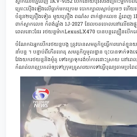
ស្លាកលេខភ្នំពេញ 1KV-9152 បើកដោយបុរសរងគ្រោះម្នាក់ចំព
គ្រោះប៉ើងឡើងលើធ្លាក់មកក្រោម បោកក្បាលស្លាប់ភ្លាមៗ ហើយរថ
ចំនួន២គ្រឿងទៀត មួយគ្រឿង ពណ៌ស ពាក់ផ្លាកលេខ ភ្នំពេញ 
ពាក់ស្លាកលេខ កំពង់ឆ្នាំង 1J-2027 ដែលចតចោលនៅលើដងផ្លូវ 
ពេលនោះដែរ រថយន្តម៉ាកLexusLX470 បានបន្តល្បឿនបើកគេ
ចំណែកឯអ្នកបើករថយន្តបង្ក ត្រូវបានសមត្ថកិច្ចធ្វើការឃាត់ខ្ល
នាំបន្ត ។ បន្ទាប់ពីកើតហេតុ សមត្ថកិច្ចមូលដ្ឋាន ចុះបានទាក់ទងទ
វែងយករថយន្តនិងម៉ូតូ ទៅរក្សាទុករង់ចាំការដោះស្រាយ នៅពេល
កំណត់ហេតុប្រគល់ឲ្យទៅក្រុមគ្រួសារយកទៅធ្វើបុណ្យតាមប្រព