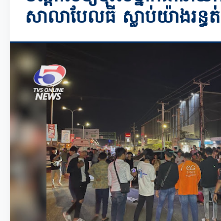
សាលាបែលធី ស្លាប់យ៉ាងរន្ធត់