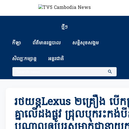
ថ្មីៗ
កីឡា
ព័ត៏មានរដ្ឋបាល
សន្តិសុខសង្គម
សិល្បៈកម្សាន្ត
អន្តរជាតិ
រថយន្តLexus ២គ្រឿង បើក
គ្នាលើដងផ្លូវ ជ្រុលបុករះកង់បីន
បណ្តាលឲ្យបុរសម្នាក់ជានាយ