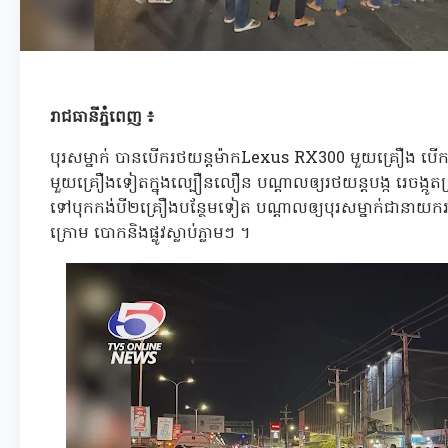
រាជធានីភ្នំពេញ ៖
បុរសម្នាក់ បានបើករថយន្តម៉ាកLexus RX300 មួយគ្រឿង បើកប
មួយគ្រឿងទៀតក្នុងល្បឿនលឿន បណ្តាលឲ្យរថយន្តបង្ក រេចង្កូតជ្រ
ទៅបុកកង់បី២គ្រឿងបន្ថែមទៀត បណ្តាលឲ្យបុរសម្នាក់ជានា
ក្រោម បោកនិងផ្លូវស្លាប់ភ្លាមៗ ។