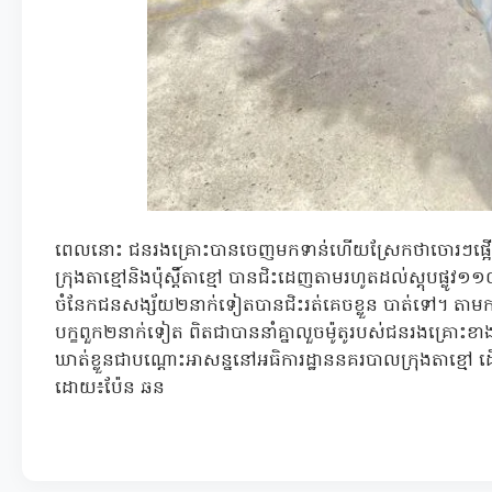
ពេលនោះ ជនរងគ្រោះបានចេញមកទាន់ហើយស្រែកថាចោរៗផ្អើលអ
ក្រុងតាខ្មៅនិងប៉ុស្តិ៍តាខ្មៅ បានជិះដេញតាមរហូតដល់ស្តុបផ្លូវ១១០
ចំនែកជនសង្ស័យ២នាក់ទៀតបានជិះរត់គេចខ្លួន បាត់ទៅ។ តាមក
បក្ខពួក២នាក់ទៀត ពិតជាបាននាំគ្នាលួចម៉ូតូរបស់ជនរងគ្រោះខាង
ឃាត់ខ្លួនជាបណ្តោះអាសន្ននៅអធិការដ្ឋាននគរបាលក្រុងតាខ្មៅ ដ
ដោយ៖ប៉ែន ឆន