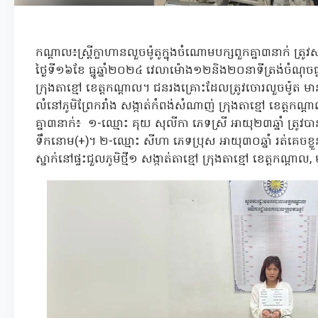
កណ្ដាល៖ស្រ្តីក្លាហានលួចម៉ូតូក្នុងចំណោមបក្សពួកគ្នា៣នាក់ ត្រូវស
ថ្ងៃទី១៦ខែ ធ្នូឆ្នាំ២០២៤ វេលាម៉ោង១២និង២០នាទីត្រង់ចំណុចផ្
ក្រុងតាខ្មៅ ខេត្តកណ្តាល។ ជនរងគ្រោះដែលត្រូវចោរលួចម៉ូត មា
លំនៅភូមិព្រែករាំង សង្កាត់កំពង់សំណាញ់ ក្រុងតាខ្មៅ ខេត្តក
គ្នា៣នាក់៖ ១-ឈ្មោះ គុយ សុលីកា ភេទស្រី អាយុ២៣ឆ្នាំ ត្រូវប
ទឹកនោម(+)។ ២-ឈ្មោះ សីហា ភេទប្រុស អាយុ៣០ឆ្នាំ រត់គេចខ្លួ
ស្នាក់នៅផ្ទះជួលភូមិថ្មី១ សង្កាត់តាខ្មៅ ក្រុងតាខ្មៅ ខេត្តកណ្តាល