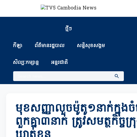
ថ្មីៗ
កីឡា
ព័ត៏មានរដ្ឋបាល
សន្តិសុខសង្គម
សិល្បៈកម្សាន្ត
អន្តរជាតិ
មុខសញ្ញាលួចម៉ូតូ១នាក់ក្នុ
ពួកគ្នា៣នាក់ ត្រូវសមត្ថកិច្ចក្រ
ឃាត់ខ្លួន