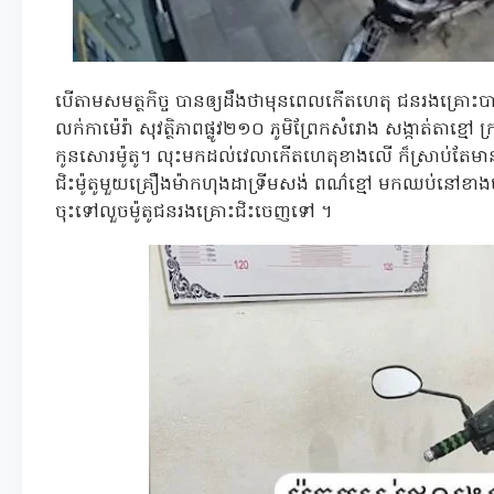
បើតាមសមត្ថកិច្ច បានឲ្យដឹងថាមុនពេលកើតហេតុ ជនរងគ្រោះបា
លក់កាម៉េរ៉ា សុវត្ថិភាពផ្លូវ២១០ ភូមិព្រែកសំរោង សង្កាត់តាខ្មៅ
កូនសោរម៉ូតូ។ លុះមកដល់វេលាកើតហេតុខាងលើ ក៏ស្រាប់តែមា
ជិះម៉ូតូមួយគ្រឿងម៉ាកហុងដាទ្រីមសង់ ពណ៌ខ្មៅ មកឈប់នៅខាង
ចុះទៅលួចម៉ូតូជនរងគ្រោះជិះចេញទៅ ។