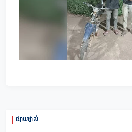
ផ្សាយផ្ទាល់