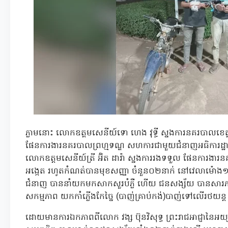
ភ្លាមនោះ លោកឧត្តមសេនីយ៍ទោ ហេង វុទ្ធី ស្នងការនគរបាលខេត្ត
ផែនការងារនគរបាលព្រហ្មទណ្ឌ សហការជាមួយជំនាញអធិការដ្ឋ
លោកឧត្តមសេនីយ៍ត្រី អ៊ិត ដារ៉ា ស្នងការរងទទួល ផែនការងារន
អង្កេត រហូតកំណត់បានមុខសញ្ញា ចំនួន០២នាក់ នៅវេលាម៉ោង១២:២០
ជំនាញ បាននាំយកមកសាកសួរបំភ្លឺ ហើយ ជនសង្ស័យ បានសារភាពទទ
សកម្មភាព យកកាំភ្លើងកែច្នៃ (បាញ់គ្រាប់កង់)បាញ់ទៅលើរថយ
ដោយមានការឯកភាពពីលោក វង្ស ប៊ុនវិសុទ្ធ ព្រះរាជអាជ្ញានៃអយ