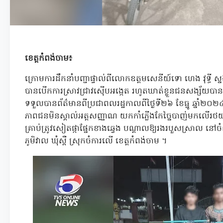
ខេត្តកំពង់ចាម៖
ក្រោមការដឹកនាំបញ្ជាផ្ទាល់ពីលោកឧត្តមសេនីយ៍ទោ ហេង វុទ្ធី ស
បានបើកការស្រាវជ្រាវស៊ើបអង្កេត រហូតឃាត់ខ្លួនជនសង្ស័យបាន
ទទួលបានព័ត៌មានពីប្រជាពលរដ្ឋកាលពីថ្ងៃទី២៦ ខែធ្នូ ឆ្នាំ
ភាពជនមិនស្គាល់អត្ដសញ្ញាណ យកកាំភ្លើងកែច្នៃបាញ់មកលើរថយន
គ្រាប់ត្រូវសៀតផ្កាផ្នែកខាងឆ្វេង បណ្ដាលឱ្យរងរបួសស្រាល នៅចំណុ
ភូមិវាល ឃុំស្ពឺ ស្រុកចំការលើ ខេត្តកំពង់ចាម ។