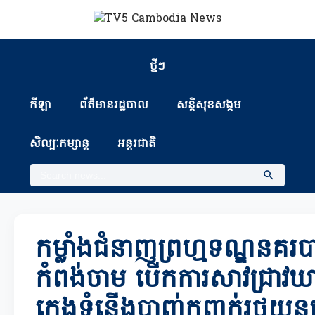
ថ្មីៗ
កីឡា
ព័ត៏មានរដ្ឋបាល
សន្តិសុខសង្គម
សិល្បៈកម្សាន្ត
អន្តរជាតិ
កម្លាំងជំនាញព្រហ្មទណ្ឌនគរប
កំពង់ចាម បើកការសាវជ្រាវឃា
ក្មេងទំនើងបាញ់កញ្ចក់រថយន្