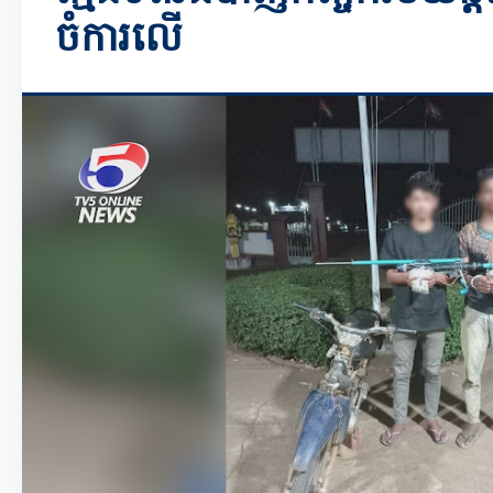
ចំការលើ