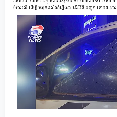
សមត្ថកិច្ច បានឃាត់ខ្លួនជនសង្ស័យទាំង០២នាក់ខាងលើ បណ្ដោ
ចំការលើ ដើម្បីចង់ក្រងសំណុំរឿងតាមនីតិវិធី បញ្ជូន ទៅអយ្យ