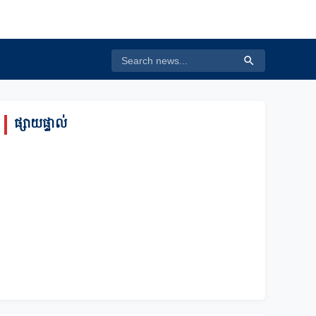
ផ្សាយផ្ទាល់