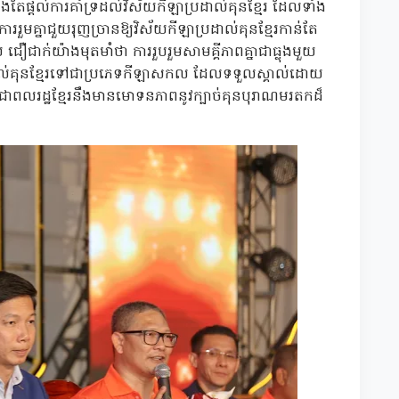
ែផ្តល់ការគាំទ្រដល់វិស័យកីឡាប្រដាល់គុនខ្មែរ ដែលទាំង
ាររួមគ្នាជួយរុញច្រានឱ្យវិស័យកីឡាប្រដាល់គុនខ្មែរកាន់តែ
 ជឿជាក់យ៉ាងមុតមាំថា ការរួបរួមសាមគ្គីភាពគ្នាជាធ្លុងមួយ
ប្រដាល់គុនខ្មែរទៅជាប្រភេទកីឡាសកល ដែលទទួលស្គាល់ដោយ
ពលរដ្ឋខ្មែរនឹងមានមោទនភាពនូវក្បាច់គុនបុរាណមរតកដ៏