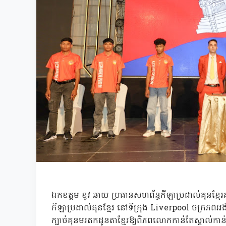
ឯកឧត្តម ខូវ ឆាយ ប្រធានសហព័ន្ធកីឡាប្រដាល់គុនខ្មែរ
កីឡាប្រដាល់គុនខ្មែរ នៅទីក្រុង Liverpool ចក្រភពអង់គ្លេ
ក្បាច់គុនមរតកដូនតាខ្មែរឱ្យពិភពលោកកាន់តែស្គាល់កាន់ត