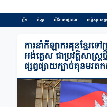
ថ្មីៗ
កីឡា
ព័ត៏មានរដ្ឋបាល
សន្តិសុខសង្គ
ការនាំកីឡាករគុនខ្មែរទៅ
អង់គ្លេស ជាប្រវត្តិសាស្ត្រ
ផ្សព្វផ្សាយក្បាច់គុនមរតកដ