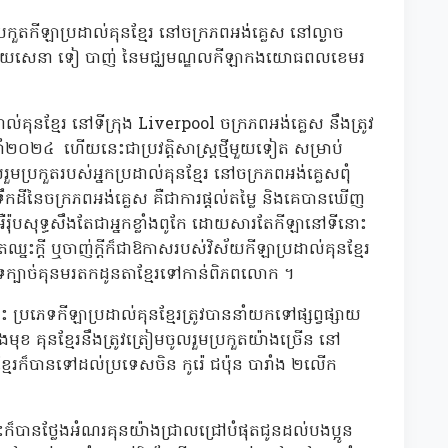
ប្រកួតកីឡាប្រដាល់គុនខ្មែរ នៅចក្រភពអង់គ្លេស នៅល្ងាច
ពិជ័យសេនា ទៀ បាញ់ នៃមជ្ឈមណ្ឌលកីឡាកងយោធពលខេមរ
ាល់គុនខ្មែរ នៅទីក្រុង Liverpool ចក្រភពអង់គ្លេស នឹងត្រូវ
្នាំ២០២៤ ហើយនេះជាប្រវត្តិសាស្ត្រថ្មីមួយទៀត សម្រាប់
រួមប្រកួតរបស់អ្នកប្រដាល់គុនខ្មែរ នៅចក្រភពអង់គ្លេសពុំ
នៃចក្រភពអង់គ្លេស គឺជាការផ្តល់តម្លៃ និងគេបានឃើញ
ន់អឺរ៉ុបសុទ្ធសឹងតែជាអ្នកខ្លាំងពូកែ ដោយសារតែកីឡានៅទីនោះ
នះក្តី ឬចាញ់ក្តីក៏ជាឱកាសរបស់វិស័យកីឡាប្រដាល់គុនខ្មែរ
េទក្បាច់គុនមរតកដូនតាខ្មែរទៅកាន់ពិភពលោក ។
ប្រភេទកីឡាប្រដាល់គុនខ្មែរត្រូវបាននាំយកទៅផ្សព្វផ្សាយ
 គុនខ្មែរនឹងត្រូវត្រៀមចូលរួមប្រកួតយ៉ាងច្រើន នៅ
ខ្មែរក៏បានទៅដល់ប្រទេសចិន កូរ៉េ ជប៉ុន បារាំង ២លើក
នេះក៏បានថ្លែងអំណរគុនយ៉ាងជ្រាលជ្រៅបំផុតជូនដល់បងប្អូន