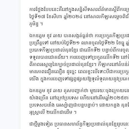
ការថ្លែងបែបនេះគឺនៅក្នុងសន្និសីទសារព័ត៌មានស្តីពីការ
ថ្ងៃទី១៧ ខែសីហា ឆ្នាំ២០២៤ នៅសាលកីឡាសម្តេច
ភូមិន្ទ ។
ឯកឧត្តម ខូវ ឆាយ បានសង្កត់ធ្ងន់ថា ការប្រកួតកីឡាប្រដ
ប្រព្រឹត្តទៅ នៅយប់ថ្ងៃទី២១ ឈានចូលថ្ងៃទី២២ ខែធ្នូ ឆ
ប្រភេទកីឡាប្រដាល់គុនខ្មែរ ជាលើកទី២ បន្ទាប់ពីការចូល
ទទួលបានជោគជ័យ។ ការចេញទៅប្រកួតលើកទី២ នៅទឹកដី
ពីភាពអស្ចារ្យនៃក្បាច់ប្រដាល់គុនខ្មែរ។ កីឡាករនៅតំប
មានភាពជឿនលឿន ដូច្នេះ ពេលខ្លះបើទោះបីជាការប្រកួតឈ្
យើង ក្នុងការចេញទៅផ្សព្វផ្សាយឱ្យទូលំទូលាយនូវប្រភ
ឯកឧត្តម ខូវ ឆាយ គូសបញ្ជាក់ថា មួយរយៈចុងក្រោយនេះ 
យ៉ាងច្រើន នៅក្រៅប្រទេស ហើយនៅដើមឆ្នាំ២០២៥ខាងមុខ
ប្រទេសបារាំង អេស្ប៉ាញជាបន្តបន្ទាប់។ ដោយកន្លង គុន
អូស្ត្រាលី ២លើកជាដើម ។
ជាថ្មីម្តងទៀត ប្រធានសហព័ន្ធកីឡាប្រដាល់គុនខ្មែររូប