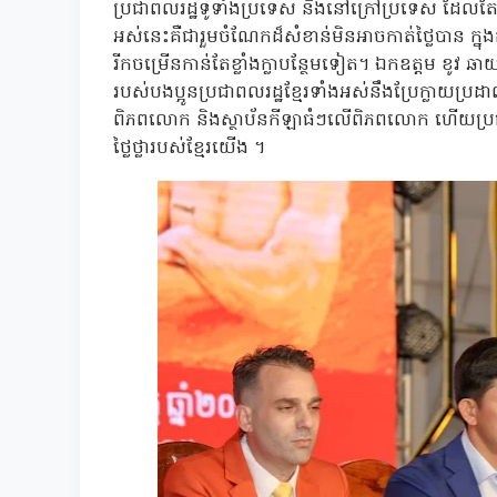
ប្រជាពលរដ្ឋទូទាំងប្រទេស និងនៅក្រៅប្រទេស ដែលតែងត
អស់នេះគឺជារួមចំណែកដ៏សំខាន់មិនអាចកាត់ថ្លៃបាន ក្នុងក
រីកចម្រើនកាន់តែខ្លាំងក្លាបន្ថែមទៀត។ ឯកឧត្តម ខូវ ឆាយ
របស់បងប្អូនប្រជាពលរដ្ឋខ្មែរទាំងអស់នឹងប្រែក្លាយ
ពិភពលោក និងស្ថាប័នកីឡាធំៗលើពិភពលោក ហើយប្រជា
ថ្លៃថ្លារបស់ខ្មែរយើង ។