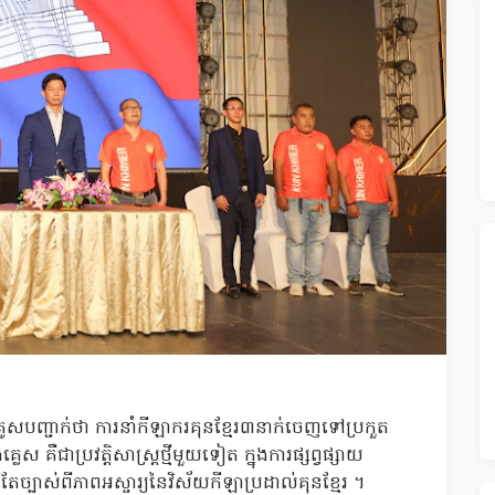
គូសបញ្ជាក់ថា ការនាំកីឡាករគុនខ្មែរ៣នាក់ចេញទៅប្រកួត
ស គឺជាប្រវត្តិសាស្ត្រថ្មីមួយទៀត ក្នុងការផ្សព្វផ្សាយ
ែច្បាស់ពីភាពអស្ចារ្យនៃវិស័យកីឡាប្រដាល់គុនខ្មែរ ។