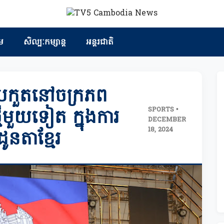
ម
សិល្បៈកម្សាន្ត
អន្តរជាតិ
ប្រកួតនៅចក្រភព
SPORTS •
ថ្មីមួយទៀត ក្នុងការ
DECEMBER
18, 2024
ូនតាខ្មែរ