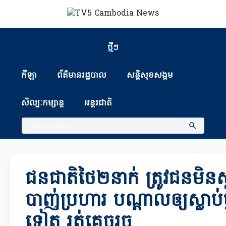
ថ្មីៗ
កីឡា
ព័ត៏មានរដ្ឋបាល
សន្តិសុខសង្គម
សិល្បៈកម្សាន្ត
អន្តរជាតិ
ជនជាតិថៃ២នាក់ ត្រូវជនមិនស
បាញ់ប្រហារ បណ្តាលឲ្យស្លាប់ម្ន
ទៀត រត់គេចរួច