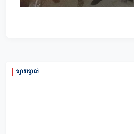
ផ្សាយផ្ទាល់