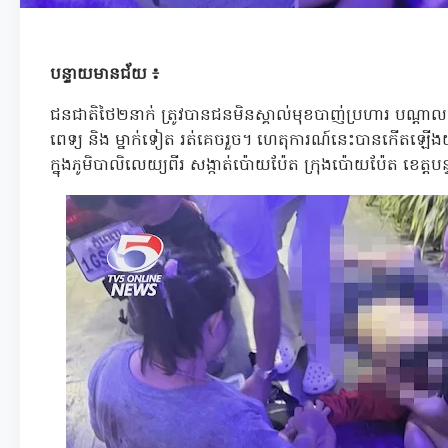
បន្ទាយមានជ័យ ៖
ជនជាតិថៃ២នាក់ ត្រូវបានជនមិនស្គាល់មុខបាញ់ប្រហារ បណ្តាលឲ្យស
ពេទ្យ និង ម្នាក់ទៀត រត់គេចរួច។ ហេតុការណ៍នេះបានកើតឡើងយប់ថ
ក្នុងភូមិបាលិលេយ្យពីរ សង្កាត់ប៉ោយប៉ែត ក្រុងប៉ោយប៉ែត ខេត្ត