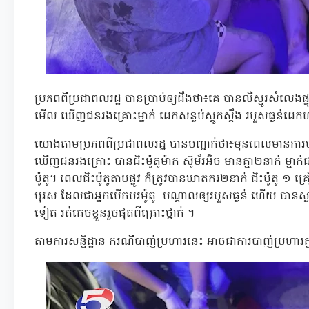
ប្រភពពីប្រជាពលរដ្ឋ បានប្រាប់ឲ្យដឹងថា៖គេ បានលឺស្នូរសំលេងផ្ទ
មើល ឃើញជនរងគ្រោះម្នាក់ ដេកសន្លប់ស្តូកស្តឹង របួសធ្ងន់ដេក
យោងតាមប្រភពពីប្រជាពលរដ្ឋ បានបញ្ជាក់ថា៖មុនពេលមានកា
ឃើញជនរងគ្រោះ បានជិះម៉ូតូម៉ាក ស៊ូម័រអ៊ិច មានគ្នា២នាក់ ម្នាក់
ម៉ូតូ។ ពេលជិះម៉ូតូតាមផ្លូវ ក៏ត្រូវបានឃាតករ២នាក់ ជិះម៉ូត
បុរស ដែលជាអ្នកបើកបរម៉ូតូ បណ្តាលឲ្យរបួសធ្ងន់ ហើយ បានស្លាប់
ទៀត រត់គេចខ្លួនរួចផុតពីគ្រោះថ្នាក់ ។
តាមការសន្និដ្ឋាន ករណីបាញ់ប្រហារនេះ អាចជាការបាញ់ប្រហារគ្ន