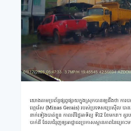
យោងតាមប្រព័ន្ធផ្សព្វផ្សាយក្នុងស្រុកបានឲ្យដឹងថា ការបាក់
ហ្កេរ៉េស (Minas Gerais) របស់ប្រទេសប្រេស៊ីល ប
នាក់ទៀងបាត់ខ្លួន កាលពីថ្ងៃអាទិត្យ ទី12 ខែមករា។ គួរបញ
បាក់ដី ដែលជំរុញឲ្យអាជ្ញាធរប្រកាសស្ថានភាពនៃគ្រ