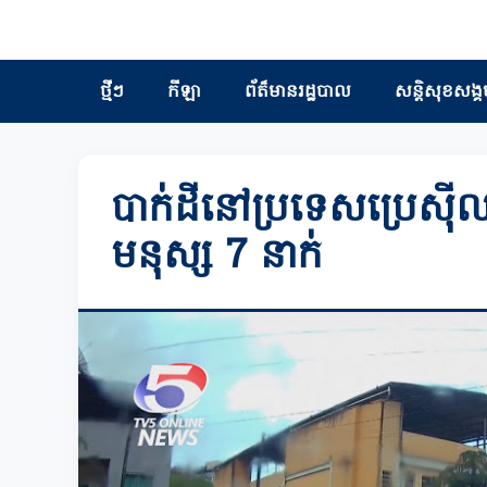
ថ្មីៗ
កីឡា
ព័ត៏មានរដ្ឋបាល
សន្តិសុខសង្គ
បាក់ដីនៅប្រទេសប្រេស៊ីល
មនុស្ស 7 នាក់