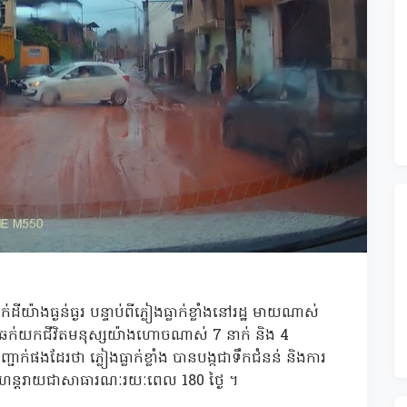
ដីយ៉ាងធ្ងន់ធ្ងរ បន្ទាប់ពីភ្លៀងធ្លាក់ខ្លាំងនៅរដ្ឋ មាយណាស់
ានឆក់យកជីវិតមនុស្សយ៉ាងហោចណាស់ 7 នាក់ និង 4
្ជាក់ផងដែរថា ភ្លៀងធ្លាក់ខ្លាំង បានបង្កជាទឹកជំនន់ និងការ
ោះមហន្តរាយជាសាធារណៈរយៈពេល 180 ថ្ងៃ ។