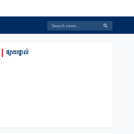
ផ្សាយផ្ទាល់